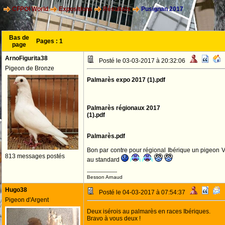
CFPOI World
Expositions
Résultats
Pusignan 2017
Bas de
Pages :
1
page
ArnoFigurita38
Posté le 03-03-2017 à 20:32:06
Pigeon de Bronze
Palmarès expo 2017 (1).pdf
Palmarès régionaux 2017
(1).pdf
Palmarès.pdf
Bon par contre pour régional Ibérique un pigeo
813 messages postés
au standard
--------------------
Besson Arnaud
Hugo38
Posté le 04-03-2017 à 07:54:37
Pigeon d'Argent
Deux isérois au palmarès en races Ibériques.
Bravo à vous deux !