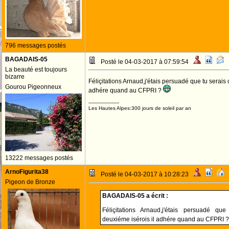
796 messages postés
BAGADAIS-05
Posté le 04-03-2017 à 07:59:54
La beauté est toujours
bizarre
Féliçitations Arnaud,j'étais persuadé que tu serais
Gourou Pigeonneux
adhére quand au CFPRI ?
--------------------
Les Hautes Alpes:300 jours de soleil par an
13222 messages postés
ArnoFigurita38
Posté le 04-03-2017 à 10:28:23
Pigeon de Bronze
BAGADAIS-05 a écrit :
Féliçitations Arnaud,j'étais persuadé qu
deuxiéme isérois il adhére quand au CFPRI 