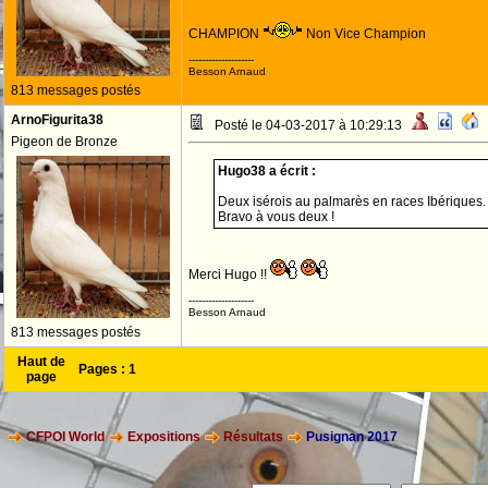
CHAMPION
Non Vice Champion
--------------------
Besson Arnaud
813 messages postés
ArnoFigurita38
Posté le 04-03-2017 à 10:29:13
Pigeon de Bronze
Hugo38 a écrit :
Deux isérois au palmarès en races Ibériques.
Bravo à vous deux !
Merci Hugo !!
--------------------
Besson Arnaud
813 messages postés
Haut de
Pages :
1
page
CFPOI World
Expositions
Résultats
Pusignan 2017