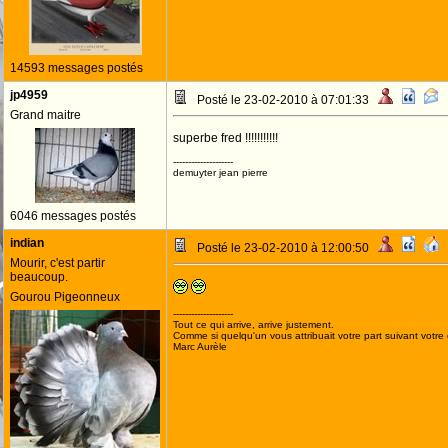
14593 messages postés
jp4959
Posté le 23-02-2010 à 07:01:33
Grand maitre
superbe fred !!!!!!!!!!!
--------------------
demuyter jean pierre
6046 messages postés
indian
Posté le 23-02-2010 à 12:00:50
Mourir, c'est partir
beaucoup.
Gourou Pigeonneux
--------------------
Tout ce qui arrive, arrive justement.
Comme si quelqu'un vous attribuait votre part suivant votre
Marc Aurèle