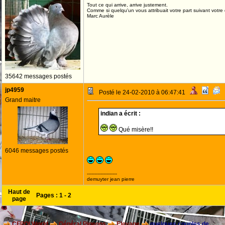
Tout ce qui arrive, arrive justement.
Comme si quelqu'un vous attribuait votre part suivant votre
Marc Aurèle
35642 messages postés
jp4959
Posté le 24-02-2010 à 06:47:41
Grand maitre
indian a écrit :
Qué misère!!
6046 messages postés
--------------------
demuyter jean pierre
Haut de
Pages :
1
-
2
page
CFPOI World
Général Pigeons
Elevage
quelques couples de