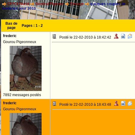
CFPOI World
Général Pigeons
Elevage
quelques couples de
modenes pour 2010
Bas de
Pages :
1
-
2
page
frederic
Posté le 22-02-2010 à 18:42:42
Gourou Pigeonneux
7892 messages postés
frederic
Posté le 22-02-2010 à 18:43:48
Gourou Pigeonneux