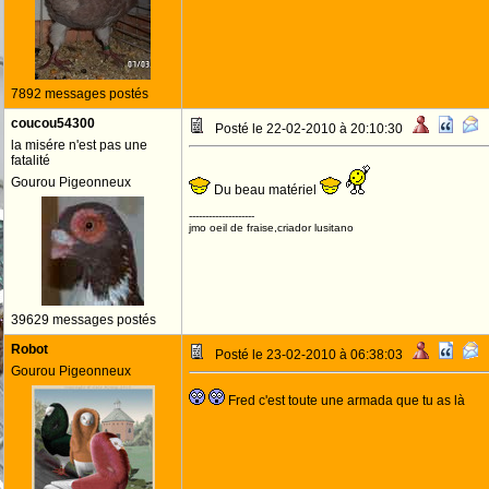
7892 messages postés
coucou54300
Posté le 22-02-2010 à 20:10:30
la misére n'est pas une
fatalité
Gourou Pigeonneux
Du beau matériel
--------------------
jmo oeil de fraise,criador lusitano
39629 messages postés
Robot
Posté le 23-02-2010 à 06:38:03
Gourou Pigeonneux
Fred c'est toute une armada que tu as là