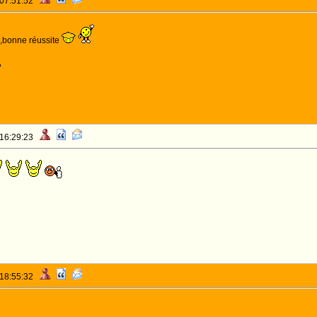
 07:51:52
,bonne réussite
o
 16:29:23
 18:55:32