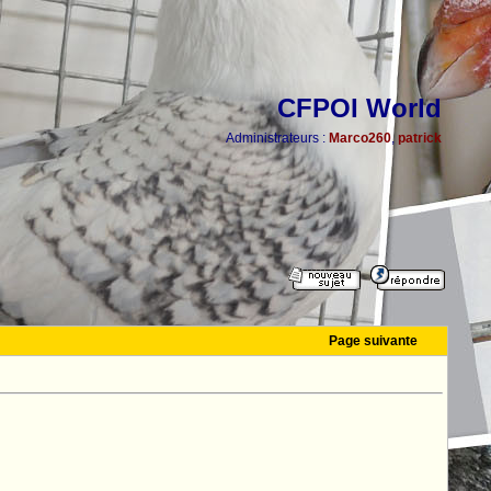
CFPOI World
Administrateurs :
Marco260
,
patrick
Page suivante