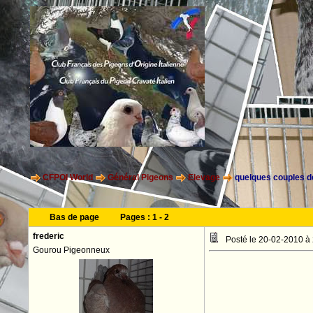
CFPOI World
Général Pigeons
Elevage
quelques couples d
Bas de page
Pages :
1
-
2
frederic
Posté le 20-02-2010 à
Gourou Pigeonneux