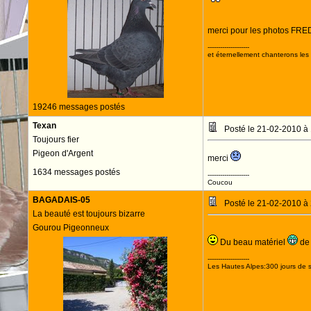
merci pour les photos FR
--------------------
et éternellement chanterons les 
19246 messages postés
Texan
Posté le 21-02-2010 à
Toujours fier
Pigeon d'Argent
merci
1634 messages postés
--------------------
Coucou
BAGADAIS-05
Posté le 21-02-2010 à
La beauté est toujours bizarre
Gourou Pigeonneux
Du beau matériel
de 
--------------------
Les Hautes Alpes:300 jours de s