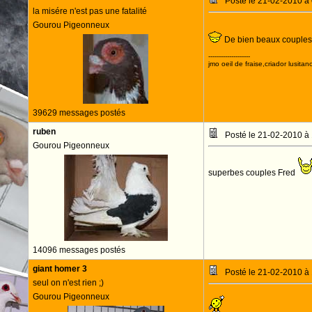
Posté le 21-02-2010 à
la misére n'est pas une fatalité
Gourou Pigeonneux
De bien beaux couples
--------------------
jmo oeil de fraise,criador lusitan
39629 messages postés
ruben
Posté le 21-02-2010 à
Gourou Pigeonneux
superbes couples Fred
14096 messages postés
giant homer 3
Posté le 21-02-2010 à
seul on n'est rien ;)
Gourou Pigeonneux