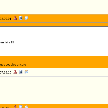
 22:09:01
n faire !!!!
ques couples encore
 07:19:16