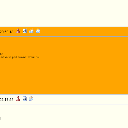
 20:59:18
nt.
it votre part suivant votre dû.
 21:17:52
!