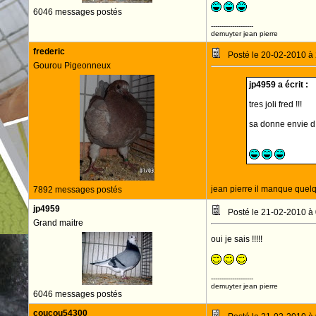
6046 messages postés
--------------------
demuyter jean pierre
frederic
Posté le 20-02-2010 à
Gourou Pigeonneux
jp4959 a écrit :
tres joli fred !!!
sa donne envie d e
jean pierre il manque quel
7892 messages postés
jp4959
Posté le 21-02-2010 à
Grand maitre
oui je sais !!!!!
--------------------
demuyter jean pierre
6046 messages postés
coucou54300