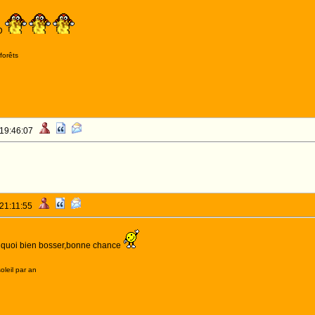
ED
forêts
 19:46:07
 21:11:55
quoi bien bosser,bonne chance
oleil par an