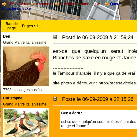
CFPOI World
Annonces
A Vendre, à donner, etc ...
Queue
Blanche de saxe
Bas de
Pages :
1
page
Ben
Posté le 06-09-2009 à 21:59:2
Grand Maitre Italianissime
est-ce que quelqu'un serait in
Blanches de saxe en rouge et Jaune
--------------------
le Tambour d'arabie, il n'y a que ça de vrai
site photo à découvrir : http://racesavicole
7798 messages postés
Christophe
Posté le 06-09-2009 à 22:15:2
Grand Maitre Italianissime
Ben a écrit :
est-ce que quelqu'un serait intéréssé par d
rouge et Jaune ?