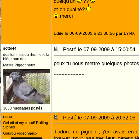
quelqu'un
??
et en qualité?
merci
Edité le 06-09-2009 e 23:38:56 par LYNX
sotto44
Posté le 07-09-2009 à 15:00:5
des femmes,du rhum et d'la
bière non de d..
peux tu nous mettre quelques photos
Maitre Pigeonneux
--------------------
3838 messages postés
nono
Posté le 07-09-2009 à 20:32:0
Get off of my cloud! Rolling
Stones
J'adore ce pigeon , j'en avais en 
Gourou Pigeonneux
trouver pour assurer leur pérennité