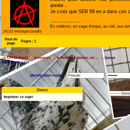
année .
Je crois que SEB 59 en a dans ces co
--------------------
En volières, en cage d'expo, au nid, aux peti
24132 messages postés
Haut de
Pages :
1
page
CFPOI World
Annonces
A Vendre, à donner, etc ...
Queue
Blanche de saxe
Identification rapide :
Divers
Imprimer ce sujet