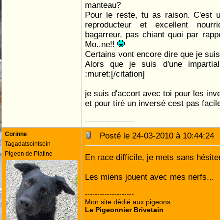
manteau?
Pour le reste, tu as raison. C'est 
reproducteur et excellent nourr
bagarreur, pas chiant quoi par rap
Mo..ne!!
Certains vont encore dire que je suis
Alors que je suis d'une impartial
:muret:[/citation]
je suis d'accort avec toi pour les i
et pour tiré un inversé cest pas facil
--------------------
Corinne
Posté le 24-03-2010 à 10:44:2
Tagadatsointsoin
Pigeon de Platine
En race difficile, je mets sans hésite
Les miens jouent avec mes nerfs...
--------------------
Mon site dédié aux pigeons :
Le Pigeonnier Brivetain