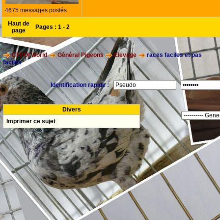
4675 messages postés
Haut de
Pages :
1
-
2
page
CFPOI World
Général Pigeons
Elevage
races faciles et pas
faciles
Identification rapide :
Divers
Imprimer ce sujet