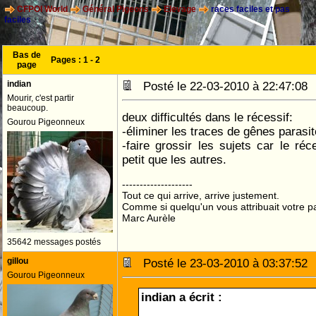
CFPOI World
Général Pigeons
Elevage
races faciles et pas
faciles
Bas de
Pages :
1
-
2
page
indian
Posté le 22-03-2010 à 22:47:0
Mourir, c'est partir
beaucoup.
deux difficultés dans le récessif:
Gourou Pigeonneux
-éliminer les traces de gênes parasi
-faire grossir les sujets car le réc
petit que les autres.
--------------------
Tout ce qui arrive, arrive justement.
Comme si quelqu'un vous attribuait votre pa
Marc Aurèle
35642 messages postés
gillou
Posté le 23-03-2010 à 03:37:5
Gourou Pigeonneux
indian a écrit :