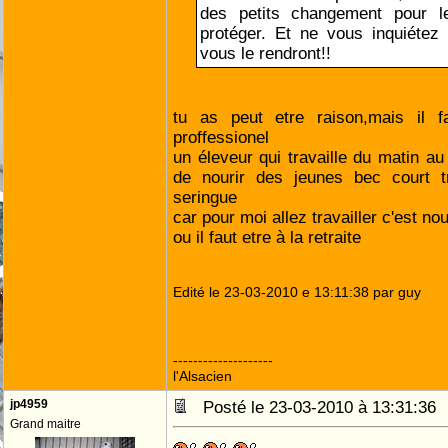
des petits changement pour l
protéger. Et ne vous inquiétez p
vous le rendront!!
tu as peut etre raison,mais il f
proffessionel
un éleveur qui travaille du matin au 
de nourir des jeunes bec court tr
seringue
car pour moi allez travailler c'est nou
ou il faut etre à la retraite
Edité le 23-03-2010 e 13:11:38 par guy
--------------------
l'Alsacien
jp4959
Posté le 23-03-2010 à 13:31:3
Grand maitre