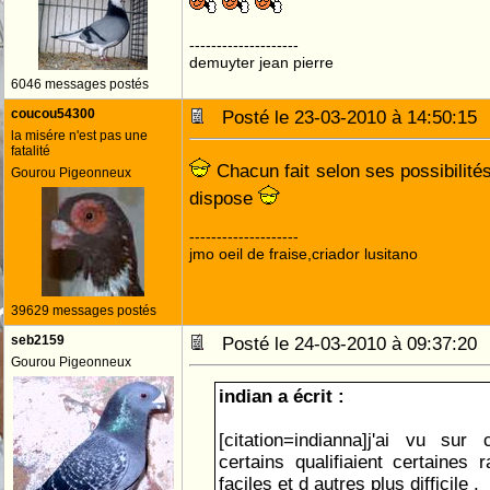
--------------------
demuyter jean pierre
6046 messages postés
coucou54300
Posté le 23-03-2010 à 14:50:1
la misére n'est pas une
fatalité
Chacun fait selon ses possibilités
Gourou Pigeonneux
dispose
--------------------
jmo oeil de fraise,criador lusitano
39629 messages postés
seb2159
Posté le 24-03-2010 à 09:37:2
Gourou Pigeonneux
indian a écrit :
[citation=indianna]j'ai vu sur
certains qualifiaient certaines
faciles et d autres plus difficile .