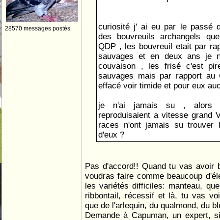
curiosité j' ai eu par le passé 
28570 messages postés
des bouvreuils archangels que
QDP , les bouvreuil etait par ra
sauvages et en deux ans je n
couvaison , les frisé c'est pire
sauvages mais par rapport au 
effacé voir timide et pour eux au
je n'ai jamais su , alor
reproduisaient a vitesse grand 
races n'ont jamais su trouver 
d'eux ?
Pas d'accord!! Quand tu vas avoir bi
voudras faire comme beaucoup d'éle
les variétés difficiles: manteau, qu
ribbontail, récessif et là, tu vas v
que de l'arlequin, du qualmond, du ble
Demande à Capuman, un expert, si c