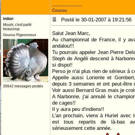
--------------------
Coucou
indian
Posté le 30-01-2007 à 19:21:5
Mourir, c'est partir
beaucoup.
Salut Jean Marc,
Gourou Pigeonneux
Au championnat de France, il y ava
andalou!!!
Tu pourrais appeler Jean Pierre Dela
Steph de Angéli descend à Narbonne
si dispo!!
Perso je n'ai plus rien de sérieux à c
Appelle aussi Loriente et Gombert,
depuis 3 semaines et ont peut-être
35642 messages postés
Voir aussi Bernard Gras mais je crois
A Narbonne, j'ai annulé le champio
de cages!!
Il y aura peu d'indiens!!
L'an prochain, viens à Huriel avec 
est tous repartis de là-bas av
sérieusement cette année.