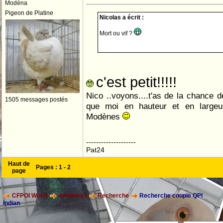
Modéna
Pigeon de Platine
Nicolas a écrit :
Mort ou vif ?
c'est petit!!!!!
Nico ..voyons....t'as de la chance d
1505 messages postés
que moi en hauteur et en largeur 
Modènes
--------------------
Pat24
Haut de
Pages :
1
-
2
page
CFPOI World
Annonces
Recherche
Recherche couple QPI
Indian