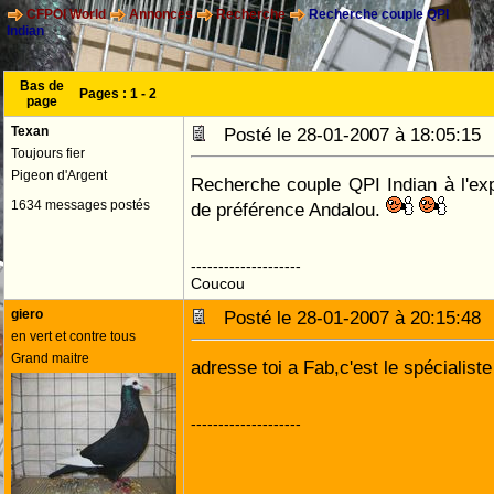
CFPOI World
Annonces
Recherche
Recherche couple QPI
Indian
Bas de
Pages :
1
-
2
page
Texan
Posté le 28-01-2007 à 18:05:1
Toujours fier
Pigeon d'Argent
Recherche couple QPI Indian à l'ex
1634 messages postés
de préférence Andalou.
--------------------
Coucou
giero
Posté le 28-01-2007 à 20:15:4
en vert et contre tous
Grand maitre
adresse toi a Fab,c'est le spécialist
--------------------