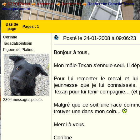
CFPOI World
Annonces
Recherche
Recherche Femelle Texan
désespérément
Bas de
Pages :
1
page
Corinne
Posté le 24-01-2008 à 09:06:2
Tagadatsointsoin
Pigeon de Platine
Bonjour à tous,
Mon mâle Texan s'ennuie seul. Il dép
Pour lui remonter le moral et lui
jeunnesse que je lui connaissais,
Texan pour lui tenir compagnie... (et p
2304 messages postés
Malgré que ce soit une race commun
trouver une dans mon coin...
Merci à vous,
Corinne