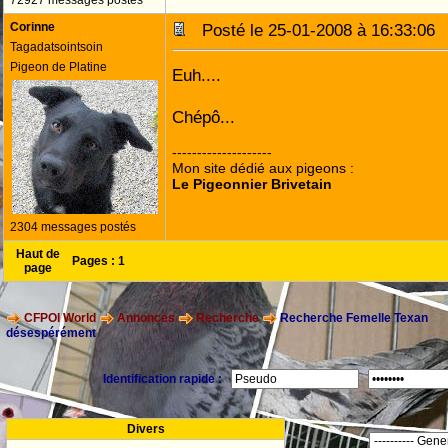
72927 messages postés
Corinne
Posté le 25-01-2008 à 16:33:0
Tagadatsointsoin
Pigeon de Platine
Euh....
Chépô...
--------------------
Mon site dédié aux pigeons :
Le Pigeonnier Brivetain
2304 messages postés
Haut de
Pages :
1
page
CFPOI World
Annonces
Recherche
Recherche Femelle Texan
désespérément
Identification rapide :
Divers