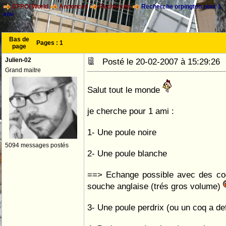
CFPOI World
Annonces
Recherche
Recherche orpington pour 1
ami
Bas de
Pages :
1
page
Julien-02
Posté le 20-02-2007 à 15:29:2
Grand maitre
Salut tout le monde
je cherche pour 1 ami :
1- Une poule noire
5094 messages postés
2- Une poule blanche
==> Echange possible avec des c
souche anglaise (trés gros volume)
3- Une poule perdrix (ou un coq a de