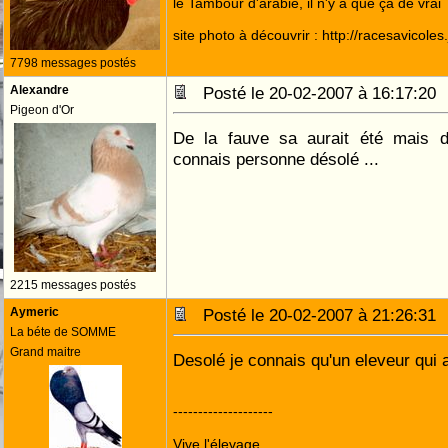
le Tambour d'arabie, il n'y a que ça de vrai
site photo à découvrir : http://racesavicole
7798 messages postés
Alexandre
Posté le 20-02-2007 à 16:17:2
Pigeon d'Or
De la fauve sa aurait été mais d
connais personne désolé ...
2215 messages postés
Aymeric
Posté le 20-02-2007 à 21:26:3
La béte de SOMME
Grand maitre
Desolé je connais qu'un eleveur qui 
--------------------
Vive l'élevage