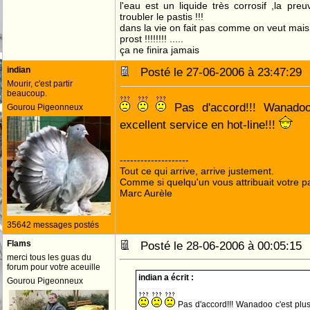
l'eau est un liquide très corrosif ,la pre
troubler le pastis !!!
dans la vie on fait pas comme on veut mai
prost !!!!!!!! .....
ça ne finira jamais
indian
Posté le 27-06-2006 à 23:47:2
Mourir, c'est partir
beaucoup.
Pas d'accord!!! Wanadoo
Gourou Pigeonneux
excellent service en hot-line!!!
--------------------
Tout ce qui arrive, arrive justement.
Comme si quelqu'un vous attribuait votre pa
Marc Aurèle
35642 messages postés
Flams
Posté le 28-06-2006 à 00:05:1
merci tous les guas du
forum pour votre aceuille
indian a écrit :
Gourou Pigeonneux
Pas d'accord!!! Wanadoo c'est plus