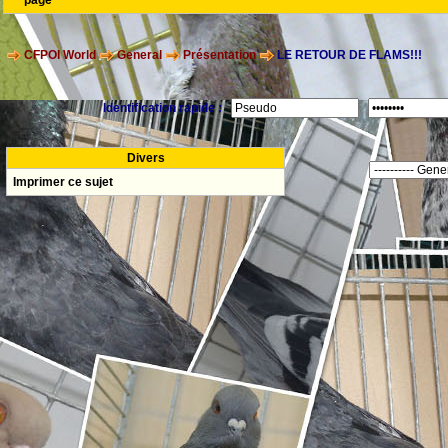
page
CFPOI World
General
Présentation
LE RETOUR DE FLAMS!!!
Identification rapide :
Divers
Imprimer ce sujet