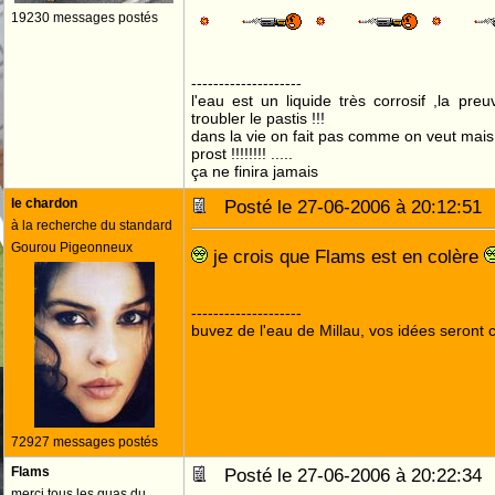
19230 messages postés
--------------------
l'eau est un liquide très corrosif ,la pre
troubler le pastis !!!
dans la vie on fait pas comme on veut mai
prost !!!!!!!! .....
ça ne finira jamais
le chardon
Posté le 27-06-2006 à 20:12:5
à la recherche du standard
Gourou Pigeonneux
je crois que Flams est en colère
--------------------
buvez de l'eau de Millau, vos idées seront c
72927 messages postés
Flams
Posté le 27-06-2006 à 20:22:3
merci tous les guas du