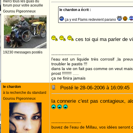
merci tous les guas du
forum pour votre aceuille
le chardon a écrit :
Gourou Pigeonneux
ça y est Flams redevient parano
ces toi qui ma parler de v
19230 messages postés
--------------------
l'eau est un liquide très corrosif ,la pre
troubler le pastis !!!
dans la vie on fait pas comme on veut mai
prost !!!!!!!! .....
ça ne finira jamais
le chardon
Posté le 28-06-2006 à 16:09:4
à la recherche du standard
Gourou Pigeonneux
la connerie c'est pas contagieux, al
--------------------
buvez de l'eau de Millau, vos idées seront c