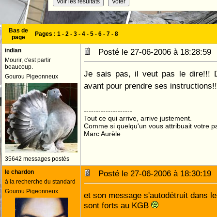
Bas de
Pages :
1
-
2
-
3
-
4
-
5
-
6
-
7
-
8
page
indian
Posté le 27-06-2006 à 18:28:5
Mourir, c'est partir
beaucoup.
Je sais pas, il veut pas le dire!!
Gourou Pigeonneux
avant pour prendre ses instructions!
--------------------
Tout ce qui arrive, arrive justement.
Comme si quelqu'un vous attribuait votre pa
Marc Aurèle
35642 messages postés
le chardon
Posté le 27-06-2006 à 18:30:1
à la recherche du standard
Gourou Pigeonneux
et son message s'autodétruit dans 
sont forts au KGB