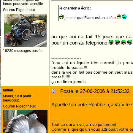
forum pour votre aceuille
le chardon a écrit :
Gourou Pigeonneux
je crois que Flams est en colère
au que oui ca fait 15 jours que c
pour un con au telephone
19230 messages postés
--------------------
l'eau est un liquide très corrosif ,la pre
troubler le pastis !!!
dans la vie on fait pas comme on veut mai
prost !!!!!!!! .....
ça ne finira jamais
indian
Posté le 27-06-2006 à 21:52:3
Mourir, c'est partir
beaucoup.
Appelle ton pote Poutine, ça va vite s
Gourou Pigeonneux
--------------------
Tout ce qui arrive, arrive justement.
Comme si quelqu'un vous attribuait votre pa