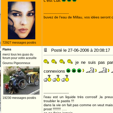
c'est cuit
--------------------
buvez de l'eau de Millau, vos idées seront c
72927 messages postés
Flams
Posté le 27-06-2006 à 20:08:1
merci tous les guas du
forum pour votre aceuille
je ne suis pas part
Gourou Pigeonneux
connexions
--------------------
l'eau est un liquide très corrosif ,la pre
19230 messages postés
troubler le pastis !!!
dans la vie on fait pas comme on veut mai
prost !!!!!!!! .....