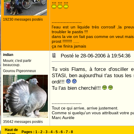
19230 messages postés
--------------------
l'eau est un liquide très corrosif ,la pre
troubler le pastis !!!
dans la vie on fait pas comme on veut mai
prost !!!!!!!! .....
ça ne finira jamais
indian
Posté le 28-06-2006 à 19:54:3
Mourir, c'est partir
beaucoup.
Tu vois Flams, à force d'osciller
Gourou Pigeonneux
STASI, ben aujourd'hui t'as tous les
ordi!!!
Tu l'as bien cherché!!!
--------------------
Tout ce qui arrive, arrive justement.
Comme si quelqu'un vous attribuait votre pa
Marc Aurèle
35642 messages postés
Haut de
Pages :
1
-
2
-
3
-
4
-
5
-
6
-
7
-
8