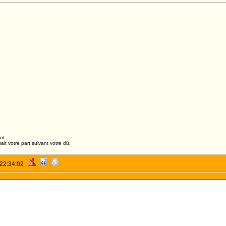
nt.
it votre part suivant votre dû.
 22:34:02