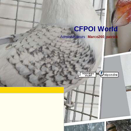
CFPOI World
Administrateurs :
Marco260
,
patrick