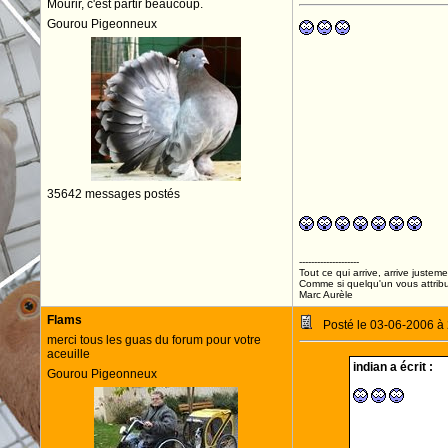
Mourir, c'est partir beaucoup.
Gourou Pigeonneux
FLAMS 1er!!!
35642 messages postés
--------------------
Tout ce qui arrive, arrive justeme
Comme si quelqu'un vous attribua
Marc Aurèle
Flams
Posté le 03-06-2006 à
merci tous les guas du forum pour votre
aceuille
indian a écrit :
Gourou Pigeonneux