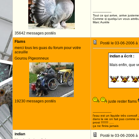
--------------------
Tout ce qui arrive, arrive justeme
Comme si quelqu'un vous attribua
Marc Aurèle
35642 messages postés
Flams
Posté le 03-06-2006 à
merci tous les guas du forum pour votre
aceuille
indian a écrit :
Gourou Pigeonneux
Mais enfin, que ve
19230 messages postés
juste rester flams
--------------------
l'eau est un liquide très corrosif 
dans la vie on fait pas comme o
prost !!!!!!!! .....
ça ne finira jamais
indian
Posté le 03-06-2006 à