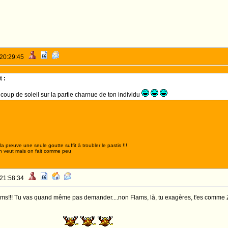
 20:29:45
 :
n coup de soleil sur la partie charnue de ton individu
,la preuve une seule goutte suffit à troubler le pastis !!!
n veut mais on fait comme peu
 21:58:34
ms!!! Tu vas quand même pas demander....non Flams, là, tu exagères, t'es comme Zacar
S, ROI !!!!!!