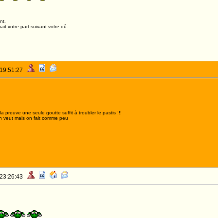
nt.
it votre part suivant votre dû.
 19:51:27
,la preuve une seule goutte suffit à troubler le pastis !!!
n veut mais on fait comme peu
 23:26:43
FLAMS 1er