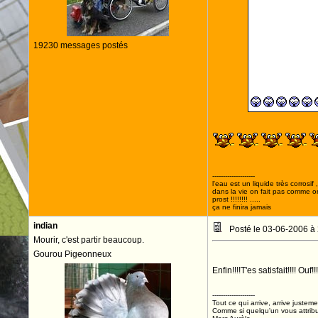
19230 messages postés
FLAMS 1er
--------------------
l'eau est un liquide très corrosif 
dans la vie on fait pas comme o
prost !!!!!!!! .....
ça ne finira jamais
indian
Posté le 03-06-2006 à
Mourir, c'est partir beaucoup.
Gourou Pigeonneux
Enfin!!!!T'es satisfait!!!! Ouf!!
--------------------
Tout ce qui arrive, arrive justeme
Comme si quelqu'un vous attribua