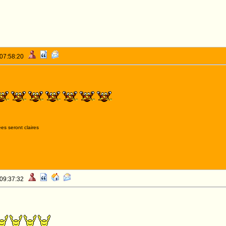
 07:58:20
FLAMS 1er
es seront claires
 09:37:32
E A FLAMS 1er!!!