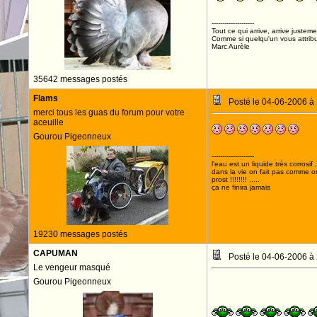
--------------------
Tout ce qui arrive, arrive justeme
Comme si quelqu'un vous attribua
Marc Aurèle
35642 messages postés
Flams
Posté le 04-06-2006 à
merci tous les guas du forum pour votre
aceuille
Gourou Pigeonneux
--------------------
l'eau est un liquide très corrosif 
dans la vie on fait pas comme o
prost !!!!!!!! .....
ça ne finira jamais
19230 messages postés
CAPUMAN
Posté le 04-06-2006 à
Le vengeur masqué
Gourou Pigeonneux
LONGUE VIE A 