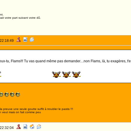
nt.
it votre part suivant votre dû.
 22:18:49
ux-tu, Flams!!! Tu vas quand même pas demander....non Flams, là, tu exagères, t'es c
FLAMS, ROI !!!!!!
,la preuve une seule goutte suffit à troubler le pastis !!!
n veut mais on fait comme peu
 22:32:04