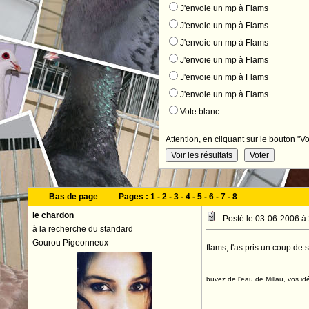
J'envoie un mp à Flams
J'envoie un mp à Flams
J'envoie un mp à Flams
J'envoie un mp à Flams
J'envoie un mp à Flams
J'envoie un mp à Flams
Vote blanc
Attention, en cliquant sur le bouton "Vo
Bas de page
Pages :
1
-
2
-
3
-
4
-
5
-
6
-
7
-
8
le chardon
Posté le 03-06-2006 à
à la recherche du standard
Gourou Pigeonneux
flams, t'as pris un coup de 
--------------------
buvez de l'eau de Millau, vos idé