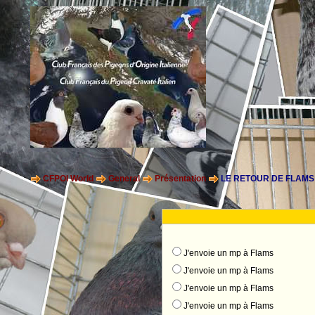
CFPOI World
General
Présentation
LE RETOUR DE FLAMS!
J'envoie un mp à Flams
J'envoie un mp à Flams
J'envoie un mp à Flams
J'envoie un mp à Flams