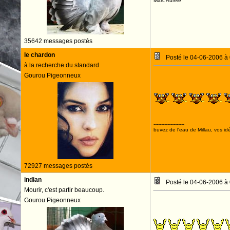
Marc Aurèle
35642 messages postés
le chardon
Posté le 04-06-2006 à
à la recherche du standard
Gourou Pigeonneux
LONGUE VIE A 
--------------------
buvez de l'eau de Millau, vos idé
72927 messages postés
indian
Posté le 04-06-2006 à
Mourir, c'est partir beaucoup.
Gourou Pigeonneux
OUI, LONGUE VI