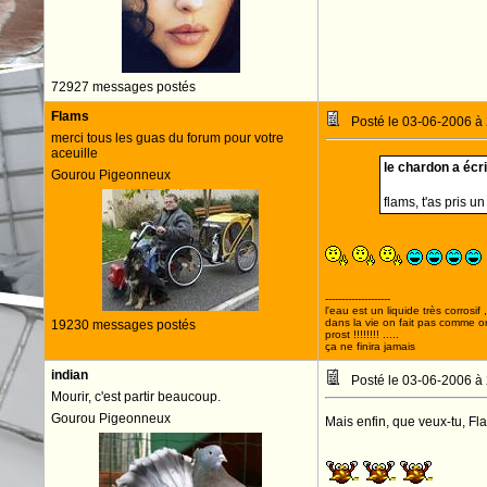
72927 messages postés
Flams
Posté le 03-06-2006 à
merci tous les guas du forum pour votre
aceuille
le chardon a écrit
Gourou Pigeonneux
flams, t'as pris u
--------------------
l'eau est un liquide très corrosif 
dans la vie on fait pas comme o
19230 messages postés
prost !!!!!!!! .....
ça ne finira jamais
indian
Posté le 03-06-2006 à
Mourir, c'est partir beaucoup.
Gourou Pigeonneux
Mais enfin, que veux-tu, Fla
FLAM