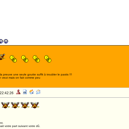
!!!
,la preuve une seule goutte suffit à troubler le pastis !!!
n veut mais on fait comme peu
 22:42:26
!
nt.
it votre part suivant votre dû.