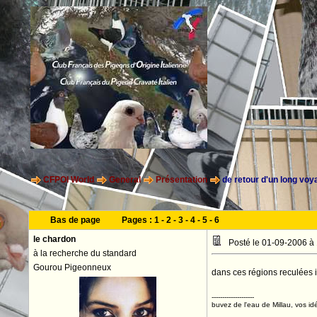
CFPOI World
General
Présentation
de retour d'un long voy
Bas de page
Pages :
1
-
2
-
3
-
4
-
5
-
6
le chardon
Posté le 01-09-2006 à
à la recherche du standard
Gourou Pigeonneux
dans ces régions reculées i
--------------------
buvez de l'eau de Millau, vos idé