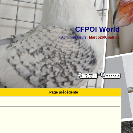
CFPOI World
Administrateurs :
Marco260
,
patrick
Page précédente