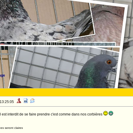
age
 13:25:05
l est interdit de se faire prendre c'est comme dans nos corbières
es seront claires