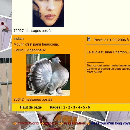
72927 messages postés
indian
Posté le 01-09-2006 à
Mourir, c'est partir beaucoup.
Gourou Pigeonneux
Le sud-est, mon Chardon, le
--------------------
Tout ce qui arrive, arrive justeme
Comme si quelqu'un vous attribua
Marc Aurèle
35642 messages postés
Haut de page
Pages :
1
-
2
-
3
-
4
-
5
-
6
CFPOI World
General
Présentation
de retour d'un long voy