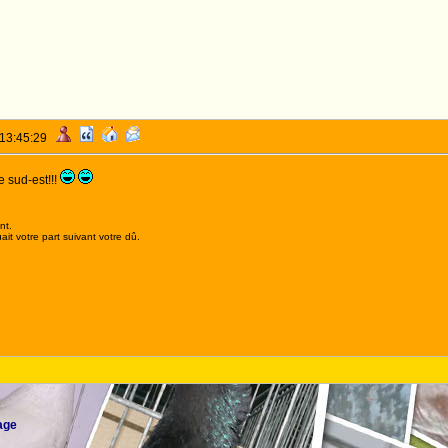
 13:45:29
 sud-est!!!
nt.
it votre part suivant votre dû.
age