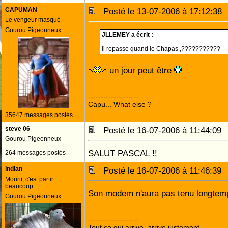
CAPUMAN
Posté le 13-07-2006 à 17:12:3
Le vengeur masqué
Gourou Pigeonneux
JLLEMEY a écrit :
il repasse quand le Chapas ,???????????
un jour peut être
--------------------
Capu... What else ?
35647 messages postés
steve 06
Posté le 16-07-2006 à 11:44:0
Gourou Pigeonneux
SALUT PASCAL !!
264 messages postés
indian
Posté le 16-07-2006 à 11:46:3
Mourir, c'est partir
beaucoup.
Son modem n'aura pas tenu longtem
Gourou Pigeonneux
--------------------
Tout ce qui arrive, arrive justement.