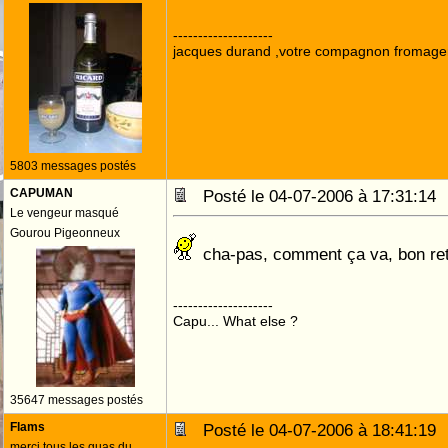
--------------------
jacques durand ,votre compagnon fromage
5803 messages postés
CAPUMAN
Posté le 04-07-2006 à 17:31:1
Le vengeur masqué
Gourou Pigeonneux
cha-pas, comment ça va, bon re
--------------------
Capu... What else ?
35647 messages postés
Flams
Posté le 04-07-2006 à 18:41:1
merci tous les guas du