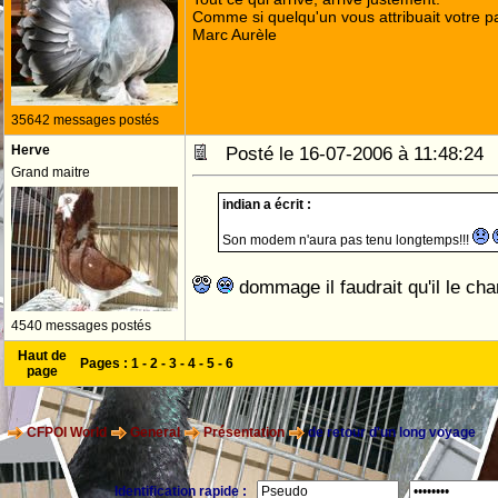
Comme si quelqu'un vous attribuait votre pa
Marc Aurèle
35642 messages postés
Herve
Posté le 16-07-2006 à 11:48:2
Grand maitre
indian a écrit :
Son modem n'aura pas tenu longtemps!!!
dommage il faudrait qu'il le ch
4540 messages postés
Haut de
Pages :
1
-
2
-
3
-
4
-
5
-
6
page
CFPOI World
General
Présentation
de retour d'un long voyage
Identification rapide :