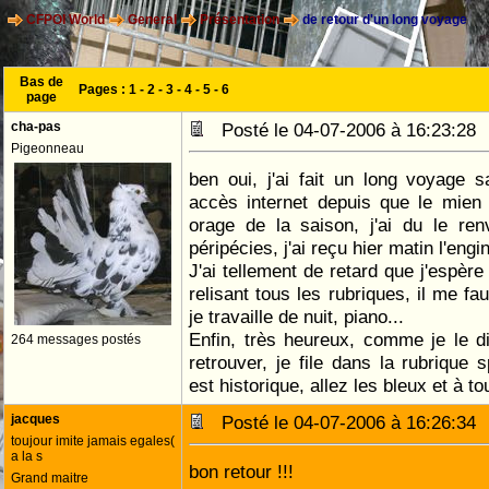
CFPOI World
General
Présentation
de retour d'un long voyage
Bas de
Pages :
1
-
2
-
3
-
4
-
5
-
6
page
cha-pas
Posté le 04-07-2006 à 16:23:2
Pigeonneau
ben oui, j'ai fait un long voyage
accès internet depuis que le mien 
orage de la saison, j'ai du le re
péripécies, j'ai reçu hier matin l'engi
J'ai tellement de retard que j'espère 
relisant tous les rubriques, il me 
je travaille de nuit, piano...
Enfin, très heureux, comme je le di
264 messages postés
retrouver, je file dans la rubrique s
est historique, allez les bleux et à tou
jacques
Posté le 04-07-2006 à 16:26:3
toujour imite jamais egales(
a la s
bon retour !!!
Grand maitre