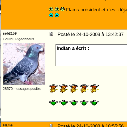
Flams président et c'est déja
--------------------
seb2159
Posté le 24-10-2008 à 13:42:3
Gourou Pigeonneux
indian a écrit :
FLAMS, PRESIDENT!
28570 messages postés
--------------------
Flams
Posté le 24-10-2008 à 18:55:5