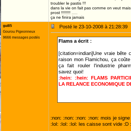
troubler le pastis !!!
dans la vie on fait pas comme on veut mai
prost !!!!!!!! .....
ça ne finira jamais
gui85
Posté le 23-10-2008 à 21:28:3
Gourou Pigeonneux
9666 messages postés
Flams a écrit :
[citation=indian]Une vraie bête c
raison mon Flamichou, ça coûte r
ça fait rouler l'industrie pha
savez quoi!
:hein: :hein: FLAMS PARTI
LA RELANCE ECONOMIQUE DE
FLAMS, PRESIDENT!
:non: :non: :non: :non: mois je sign
:lol: :lol: :lol: les caisse sont vide :D