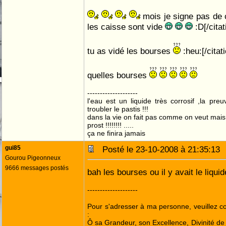
mois je signe pas de
les caisse sont vide
:D[/citat
tu as vidé les bourses
:heu:[/citat
quelles bourses
--------------------
l'eau est un liquide très corrosif ,la pre
troubler le pastis !!!
dans la vie on fait pas comme on veut mai
prost !!!!!!!! .....
ça ne finira jamais
gui85
Posté le 23-10-2008 à 21:35:1
Gourou Pigeonneux
9666 messages postés
bah les bourses ou il y avait le liqui
--------------------
Pour s'adresser à ma personne, veuillez 
:
Ô sa Grandeur, son Excellence, Divinité de 