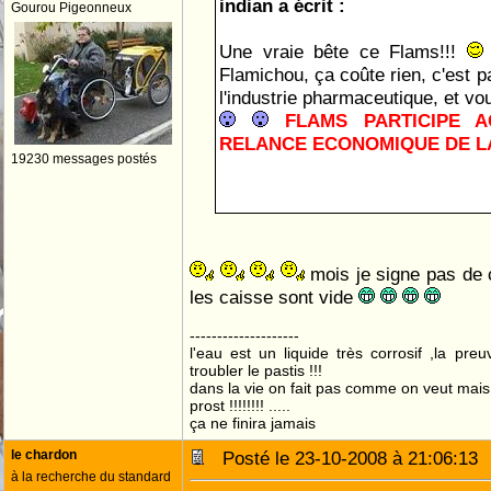
indian a écrit :
Gourou Pigeonneux
Une vraie bête ce Flams!!!
Flamichou, ça coûte rien, c'est pa
l'industrie pharmaceutique, et vo
FLAMS PARTICIPE A
RELANCE ECONOMIQUE DE LA
19230 messages postés
FLAMS, PRESIDENT!
mois je signe pas de
les caisse sont vide
--------------------
l'eau est un liquide très corrosif ,la pre
troubler le pastis !!!
dans la vie on fait pas comme on veut mai
prost !!!!!!!! .....
ça ne finira jamais
le chardon
Posté le 23-10-2008 à 21:06:1
à la recherche du standard