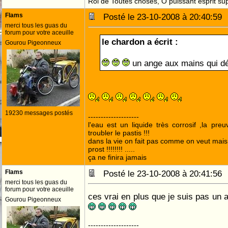
Roi de Toutes choses, Ô puissant esprit sup
Flams
Posté le 23-10-2008 à 20:40:5
merci tous les guas du
forum pour votre aceuille
le chardon a écrit :
Gourou Pigeonneux
un ange aux mains qui dé
19230 messages postés
--------------------
l'eau est un liquide très corrosif ,la pre
troubler le pastis !!!
dans la vie on fait pas comme on veut mai
prost !!!!!!!! .....
ça ne finira jamais
Flams
Posté le 23-10-2008 à 20:41:5
merci tous les guas du
forum pour votre aceuille
ces vrai en plus que je suis pas un
Gourou Pigeonneux
--------------------