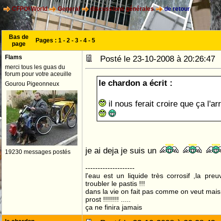
CFPOI World
General
discussions générales
de retour
Bas de
Pages :
1
-
2
-
3
-
4
-
5
page
Flams
Posté le 23-10-2008 à 20:26:4
merci tous les guas du
forum pour votre aceuille
le chardon a écrit :
Gourou Pigeonneux
il nous ferait croire que ça l'ar
je ai deja je suis un
19230 messages postés
--------------------
l'eau est un liquide très corrosif ,la pre
troubler le pastis !!!
dans la vie on fait pas comme on veut mai
prost !!!!!!!! .....
ça ne finira jamais