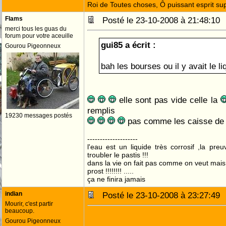
Roi de Toutes choses, Ô puissant esprit sup
Flams
Posté le 23-10-2008 à 21:48:1
merci tous les guas du
forum pour votre aceuille
gui85 a écrit :
Gourou Pigeonneux
bah les bourses ou il y avait le l
elle sont pas vide celle la
remplis
19230 messages postés
pas comme les caisse de
--------------------
l'eau est un liquide très corrosif ,la pre
troubler le pastis !!!
dans la vie on fait pas comme on veut mai
prost !!!!!!!! .....
ça ne finira jamais
indian
Posté le 23-10-2008 à 23:27:4
Mourir, c'est partir
beaucoup.
FLAMS, PRESIDENT!!!
Gourou Pigeonneux