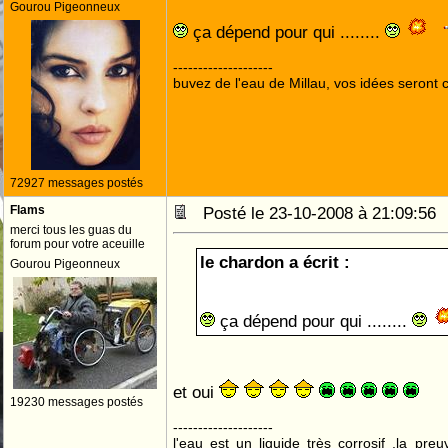
Gourou Pigeonneux
ça dépend pour qui ........
--------------------
buvez de l'eau de Millau, vos idées seront c
72927 messages postés
Flams
Posté le 23-10-2008 à 21:09:5
merci tous les guas du
forum pour votre aceuille
le chardon a écrit :
Gourou Pigeonneux
ça dépend pour qui ........
et oui
19230 messages postés
--------------------
l'eau est un liquide très corrosif ,la pre