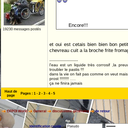
Encore!!!
19230 messages postés
et oui est cetais bien bien bon pet
chevreau cuit a la broche frite from
--------------------
l'eau est un liquide très corrosif ,la pre
troubler le pastis !!!
dans la vie on fait pas comme on veut mai
prost !!!!!!!! .....
ça ne finira jamais
Haut de
Pages :
1
-
2
-
3
-
4
-
5
page
CFPOI World
General
discussions générales
de retour
Identification rapide :