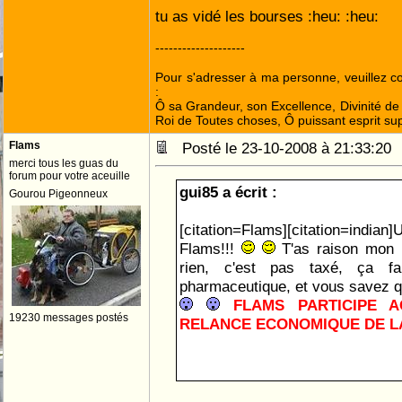
tu as vidé les bourses :heu: :heu:
--------------------
Pour s'adresser à ma personne, veuillez 
:
Ô sa Grandeur, son Excellence, Divinité de 
Roi de Toutes choses, Ô puissant esprit sup
Flams
Posté le 23-10-2008 à 21:33:2
merci tous les guas du
forum pour votre aceuille
gui85 a écrit :
Gourou Pigeonneux
[citation=Flams][citation=indi
Flams!!!
T'as raison mon 
rien, c'est pas taxé, ça fait
pharmaceutique, et vous savez q
FLAMS PARTICIPE A
19230 messages postés
RELANCE ECONOMIQUE DE LA
FLAMS, PRESIDENT!