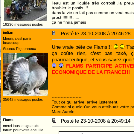
l'eau est un liquide très corrosif ,la pre
troubler le pastis !!!
dans la vie on fait pas comme on veut mai
prost !!!!!!!! .....
ça ne finira jamais
19230 messages postés
indian
Posté le 23-10-2008 à 20:46:2
Mourir, c'est partir
beaucoup.
Une vraie bête ce Flams!!!
T'a
Gourou Pigeonneux
ça coûte rien, c'est pas taxé, ça 
pharmaceutique, et vous savez quoi!
FLAMS PARTICIPE ACTIVE
ECONOMIQUE DE LA FRANCE!!!
FLAMS, PRESIDENT!!!
--------------------
35642 messages postés
Tout ce qui arrive, arrive justement.
Comme si quelqu'un vous attribuait votre pa
Marc Aurèle
Flams
Posté le 23-10-2008 à 20:49:1
merci tous les guas du
forum pour votre aceuille