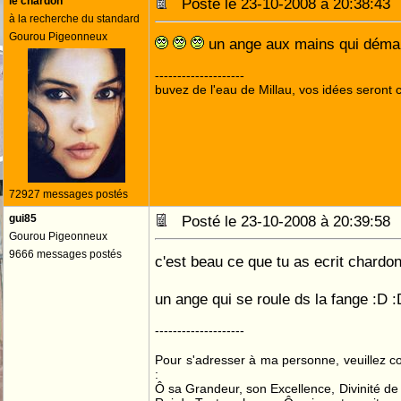
le chardon
Posté le 23-10-2008 à 20:38:4
à la recherche du standard
Gourou Pigeonneux
un ange aux mains qui déman
--------------------
buvez de l'eau de Millau, vos idées seront c
72927 messages postés
gui85
Posté le 23-10-2008 à 20:39:5
Gourou Pigeonneux
9666 messages postés
c'est beau ce que tu as ecrit chardon :
un ange qui se roule ds la fange :D :
--------------------
Pour s'adresser à ma personne, veuillez 
:
Ô sa Grandeur, son Excellence, Divinité de 