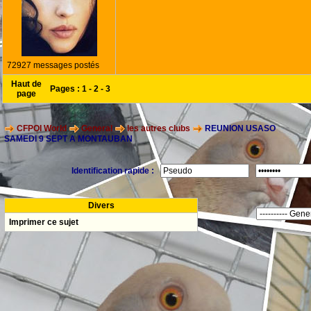
72927 messages postés
Haut de
Pages :
1
-
2
-
3
page
CFPOI World
General
les autres clubs
REUNION USASO
SAMEDI 9 SEPT A MONTAUBAN
Identification rapide :
Divers
Imprimer ce sujet