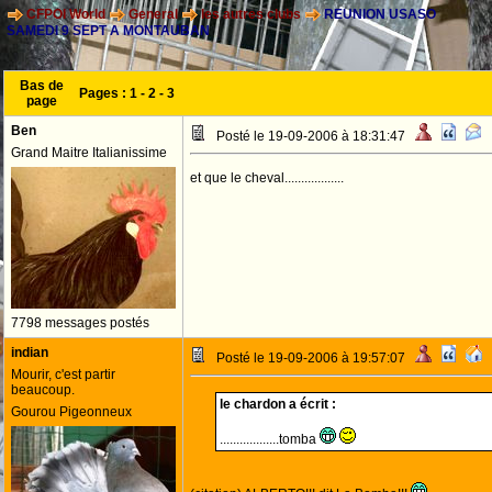
CFPOI World
General
les autres clubs
REUNION USASO
SAMEDI 9 SEPT A MONTAUBAN
Bas de
Pages :
1
-
2
-
3
page
Ben
Posté le 19-09-2006 à 18:31:47
Grand Maitre Italianissime
et que le cheval..................
7798 messages postés
indian
Posté le 19-09-2006 à 19:57:07
Mourir, c'est partir
beaucoup.
le chardon a écrit :
Gourou Pigeonneux
..................tomba