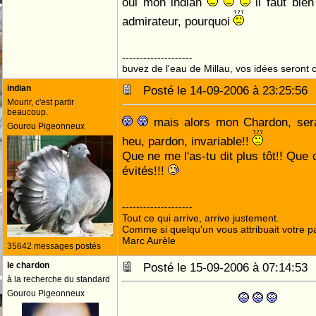
oui mon indian
il faut bie
admirateur, pourquoi
--------------------
buvez de l'eau de Millau, vos idées seront c
indian
Posté le 14-09-2006 à 23:25:5
Mourir, c'est partir
beaucoup.
mais alors mon Chardon, serai
Gourou Pigeonneux
heu, pardon, invariable!!
Que ne me l'as-tu dit plus tôt!! Que 
évités!!!
--------------------
Tout ce qui arrive, arrive justement.
Comme si quelqu'un vous attribuait votre pa
Marc Aurèle
35642 messages postés
le chardon
Posté le 15-09-2006 à 07:14:5
à la recherche du standard
Gourou Pigeonneux