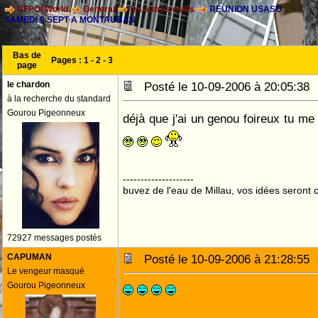
CFPOI World
General
les autres clubs
REUNION USASO
SAMEDI 9 SEPT A MONTAUBAN
Bas de
Pages :
1
-
2
-
3
page
le chardon
Posté le 10-09-2006 à 20:05:3
à la recherche du standard
Gourou Pigeonneux
déjà que j'ai un genou foireux tu me 
--------------------
buvez de l'eau de Millau, vos idées seront c
72927 messages postés
CAPUMAN
Posté le 10-09-2006 à 21:28:5
Le vengeur masqué
Gourou Pigeonneux