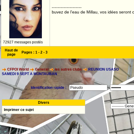
--------------------
buvez de l'eau de Millau, vos idées seront c
72927 messages postés
Haut de
Pages :
1
-
2
-
3
page
CFPOI World
General
les autres clubs
REUNION USASO
SAMEDI 9 SEPT A MONTAUBAN
Identification rapide :
Divers
Imprimer ce sujet