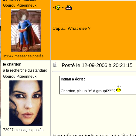
Gourou Pigeonneux
--------------------
Capu... What else ?
35647 messages postés
le chardon
Posté le 12-09-2006 à 20:21:1
à la recherche du standard
Gourou Pigeonneux
indian a écrit :
Chardon, y'a un ''e'' à groupi????
72927 messages postés
bien sûr mon indian sauf si c'était