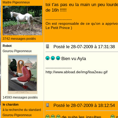
Maitre Pigeonneux
toi t'as pas eu la main un peu lourd
de 16h !!!!!
--------------------
On est responsable de ce qu'on a apprivo
Le Petit Prince )
3742 messages postés
Robot
Posté le 28-07-2009 à 17:31:3
Gourou Pigeonneux
Bien vu Ayla
--------------------
http://www.abload.de/img/lisa2eau.gif
14593 messages postés
le chardon
Posté le 28-07-2009 à 18:12:5
à la recherche du standard
Gourou Pigeonneux
de suite les insultes .....
m