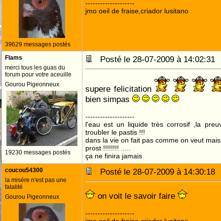
--------------------
jmo oeil de fraise,criador lusitano
39629 messages postés
Flams
Posté le 28-07-2009 à 14:02:3
merci tous les guas du
forum pour votre aceuille
Gourou Pigeonneux
supere felicitation
bien simpas
--------------------
l'eau est un liquide très corrosif ,la pre
troubler le pastis !!!
dans la vie on fait pas comme on veut mai
prost !!!!!!!! .....
19230 messages postés
ça ne finira jamais
coucou54300
Posté le 28-07-2009 à 14:30:1
la misére n'est pas une
fatalité
on voit le savoir faire
Gourou Pigeonneux
--------------------