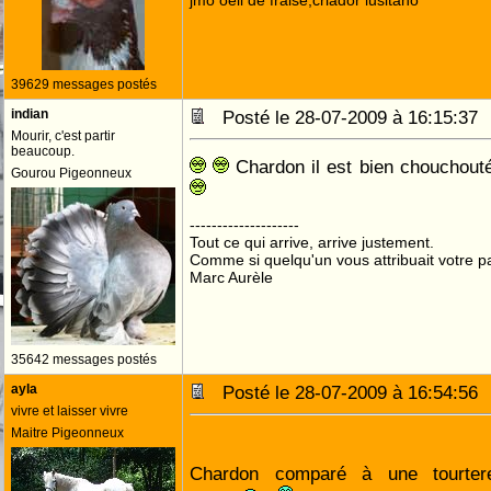
jmo oeil de fraise,criador lusitano
39629 messages postés
indian
Posté le 28-07-2009 à 16:15:3
Mourir, c'est partir
beaucoup.
Chardon il est bien chouchouté 
Gourou Pigeonneux
--------------------
Tout ce qui arrive, arrive justement.
Comme si quelqu'un vous attribuait votre pa
Marc Aurèle
35642 messages postés
ayla
Posté le 28-07-2009 à 16:54:5
vivre et laisser vivre
Maitre Pigeonneux
Chardon comparé à une tourtere