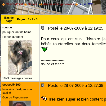
CFPOI World
General
discussions générales
réussi !!!!!
Bas de
Pages :
1
-
2
-
3
page
roucou
Posté le 28-07-2009 à 12:19:2
pourquoi tant de haine
Pigeon d'Argent
Pour ceux qui ont suivi l'histoire j'
bébés tourterelles par deux femelles
--------------------
douce et tendre
1099 messages postés
coucou54300
Posté le 28-07-2009 à 12:27:3
la misére n'est pas une
fatalité
Gourou Pigeonneux
Trés bien,super et bien content p