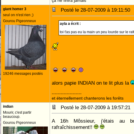
ça ne finira jamais
giant homer 3
Posté le 28-07-2009 à 19:11:5
seul on n'est rien ;)
Gourou Pigeonneux
ayla a écrit :
toi t'as pas eu la main un peu lourde sur le raf
19246 messages postés
alors papie INDIAN on te lit plus la
--------------------
et éternellement chanterons les forêts
indian
Posté le 28-07-2009 à 19:57:2
Mourir, c'est partir
beaucoup.
A 16h Môssieur, j'étais au b
Gourou Pigeonneux
rafraîchissement!!