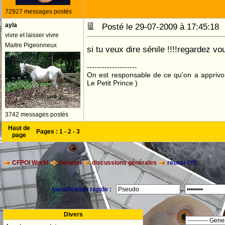
72927 messages postés
ayla
Posté le 29-07-2009 à 17:45:1
vivre et laisser vivre
Maitre Pigeonneux
si tu veux dire sénile !!!!regardez vou
--------------------
On est responsable de ce qu'on a apprivo
Le Petit Prince )
3742 messages postés
Haut de
Pages :
1
-
2
-
3
page
CFPOI World
General
discussions générales
réussi !!!!!
Identification rapide :
Divers