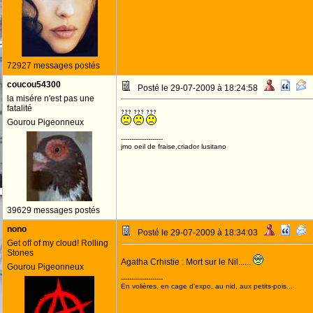
72927 messages postés
coucou54300
Posté le 29-07-2009 à 18:24:58
la misére n'est pas une
fatalité
Gourou Pigeonneux
--------------------
jmo oeil de fraise,criador lusitano
39629 messages postés
nono
Posté le 29-07-2009 à 18:34:03
Get off of my cloud! Rolling
Stones
Agatha Crhistie : Mort sur le Nil......
Gourou Pigeonneux
--------------------
En volières, en cage d'expo, au nid, aux petits-pois...