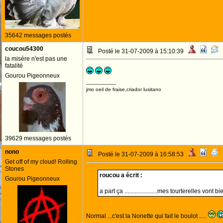
35642 messages postés
coucou54300
Posté le 31-07-2009 à 15:10:39
la misére n'est pas une
fatalité
Gourou Pigeonneux
--------------------
jmo oeil de fraise,criador lusitano
39629 messages postés
nono
Posté le 31-07-2009 à 16:58:53
Get off of my cloud! Rolling
Stones
roucou a écrit :
Gourou Pigeonneux
a part ça ......................mes tourterelles vont b
Normal ...c'est la Nonette qui fait le boulot .....