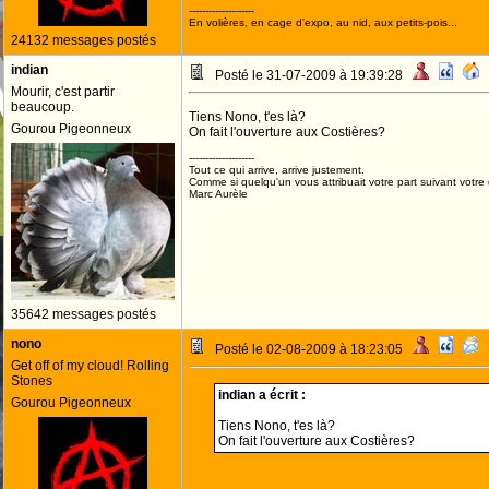
--------------------
En volières, en cage d'expo, au nid, aux petits-pois...
24132 messages postés
indian
Posté le 31-07-2009 à 19:39:28
Mourir, c'est partir
beaucoup.
Tiens Nono, t'es là?
Gourou Pigeonneux
On fait l'ouverture aux Costières?
--------------------
Tout ce qui arrive, arrive justement.
Comme si quelqu'un vous attribuait votre part suivant votre
Marc Aurèle
35642 messages postés
nono
Posté le 02-08-2009 à 18:23:05
Get off of my cloud! Rolling
Stones
indian a écrit :
Gourou Pigeonneux
Tiens Nono, t'es là?
On fait l'ouverture aux Costières?