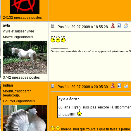
24132 messages postés
ayla
Posté le 29-07-2009 à 18:55:28
vivre et laisser vivre
Maitre Pigeonneux
--------------------
On est responsable de ce qu'on a apprivoisé (Antoine de St
3742 messages postés
indian
Posté le 29-07-2009 à 20:05:30
Mourir, c'est partir
beaucoup.
ayla a écrit :
Gourou Pigeonneux
60 ans !!!!j'en suis pas encore là!!!!!comm
photos!!!!!!!!
merde, moi qui trouvais que tu faisais jeune