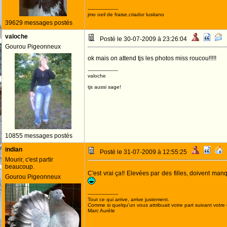
--------------------
jmo oeil de fraise,criador lusitano
39629 messages postés
valoche
Posté le 30-07-2009 à 23:26:04
Gourou Pigeonneux
ok mais on attend tjs les photos miss roucou!!!!!
--------------------
valoche
tjs aussi sage!
10855 messages postés
indian
Posté le 31-07-2009 à 12:55:25
Mourir, c'est partir
beaucoup.
C'est vrai ça!! Elevées par des filles, doivent m
Gourou Pigeonneux
--------------------
Tout ce qui arrive, arrive justement.
Comme si quelqu'un vous attribuait votre part suivant votre
Marc Aurèle