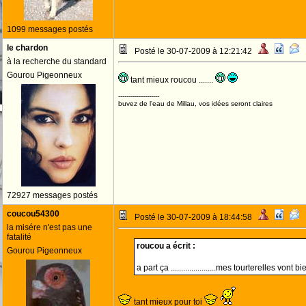
1099 messages postés
le chardon
Posté le 30-07-2009 à 12:21:42
à la recherche du standard
Gourou Pigeonneux
tant mieux roucou .......
--------------------
buvez de l'eau de Millau, vos idées seront claires
72927 messages postés
coucou54300
Posté le 30-07-2009 à 18:44:58
la misére n'est pas une
fatalité
roucou a écrit :
Gourou Pigeonneux
a part ça ......................mes tourterelles vont b
tant mieux pour toi