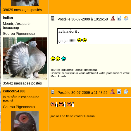
39629 messages postés
indian
Posté le 30-07-2009 à 10:26:58
Mourir, c'est partir
beaucoup.
ayla a écrit :
Gourou Pigeonneux
goujat!!!!!!!!!
--------------------
Tout ce qui arrive, arrive justement.
Comme si quelqu'un vous attribuait votre part suivant votre
Marc Aurèle
35642 messages postés
coucou54300
Posté le 30-07-2009 à 11:48:52
la misére n'est pas une
fatalité
Gourou Pigeonneux
--------------------
jmo oeil de fraise,criador lusitano