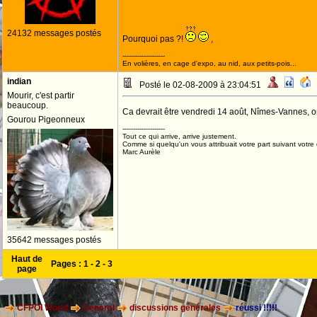
24132 messages postés
Pourquoi pas ?!
,
--------------------
En volières, en cage d'expo, au nid, aux petits-pois...
indian
Posté le 02-08-2009 à 23:04:51
Mourir, c'est partir
beaucoup.
Ca devrait être vendredi 14 août, Nîmes-Vannes, on
Gourou Pigeonneux
--------------------
Tout ce qui arrive, arrive justement.
Comme si quelqu'un vous attribuait votre part suivant votre
Marc Aurèle
35642 messages postés
Haut de
Pages :
1
-
2
-
3
page
CFPOI World
General
discussions générales
réussi !!!!!