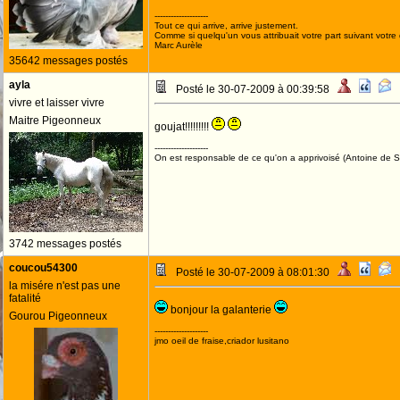
--------------------
Tout ce qui arrive, arrive justement.
Comme si quelqu'un vous attribuait votre part suivant votre
Marc Aurèle
35642 messages postés
ayla
Posté le 30-07-2009 à 00:39:58
vivre et laisser vivre
Maitre Pigeonneux
goujat!!!!!!!!!
--------------------
On est responsable de ce qu'on a apprivoisé (Antoine de St
3742 messages postés
coucou54300
Posté le 30-07-2009 à 08:01:30
la misére n'est pas une
fatalité
bonjour la galanterie
Gourou Pigeonneux
--------------------
jmo oeil de fraise,criador lusitano