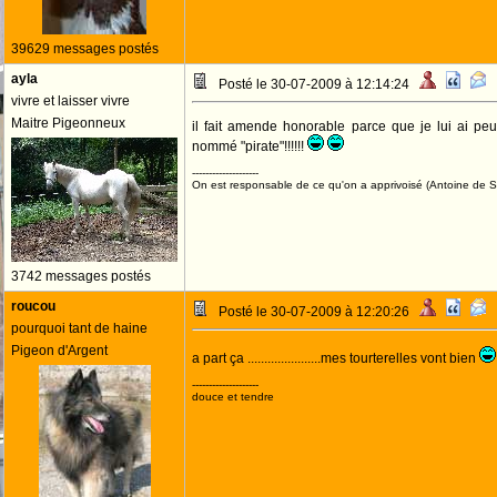
39629 messages postés
ayla
Posté le 30-07-2009 à 12:14:24
vivre et laisser vivre
Maitre Pigeonneux
il fait amende honorable parce que je lui ai pe
nommé "pirate"!!!!!!
--------------------
On est responsable de ce qu'on a apprivoisé (Antoine de St
3742 messages postés
roucou
Posté le 30-07-2009 à 12:20:26
pourquoi tant de haine
Pigeon d'Argent
a part ça ......................mes tourterelles vont bien
--------------------
douce et tendre