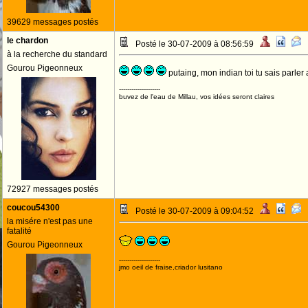
39629 messages postés
le chardon
Posté le 30-07-2009 à 08:56:59
à la recherche du standard
Gourou Pigeonneux
putaing, mon indian toi tu sais parler 
--------------------
buvez de l'eau de Millau, vos idées seront claires
72927 messages postés
coucou54300
Posté le 30-07-2009 à 09:04:52
la misére n'est pas une
fatalité
Gourou Pigeonneux
--------------------
jmo oeil de fraise,criador lusitano