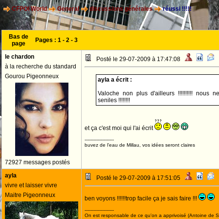
CFPOI World
General
discussions générales
réussi !!!!!
Bas de
Pages :
1
-
2
-
3
page
le chardon
Posté le 29-07-2009 à 17:47:08
à la recherche du standard
Gourou Pigeonneux
ayla a écrit :
Valoche non plus d'ailleurs !!!!!!!!!! no
seniles !!!!!!!!
et ça c'est moi qui l'ai écrit
--------------------
buvez de l'eau de Millau, vos idées seront claires
72927 messages postés
ayla
Posté le 29-07-2009 à 17:51:05
vivre et laisser vivre
Maitre Pigeonneux
ben voyons !!!!!!trop facile ça je sais faire !!!
--------------------
On est responsable de ce qu'on a apprivoisé (Antoine de St