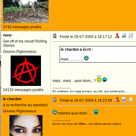
3742 messages postés
nono
Posté le 29-07-2009 à 18:17:12
Get off of my cloud! Rolling
Stones
le chardon a écrit :
Gourou Pigeonneux
mais ...............
mais , mais ...quoi donc...?
--------------------
24132 messages postés
En volières, en cage d'expo, au nid, aux petits-pois...
le chardon
Posté le 29-07-2009 à 18:23:58
à la recherche du standard
Gourou Pigeonneux
mémés quoi donc .....
--------------------
buvez de l'eau de Millau, vos idées seront claires