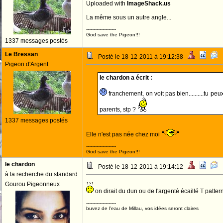
Uploaded with
ImageShack.us
La même sous un autre angle...
--------------------
God save the Pigeon!!!
1337 messages postés
Le Bressan
Posté le 18-12-2011 à 19:12:38
Pigeon d'Argent
le chardon a écrit :
franchement, on voit pas bien..........tu p
parents, stp ?
1337 messages postés
Elle n'est pas née chez moi
--------------------
God save the Pigeon!!!
le chardon
Posté le 18-12-2011 à 19:14:12
à la recherche du standard
Gourou Pigeonneux
on dirait du dun ou de l'argenté écaillé T patter
--------------------
buvez de l'eau de Millau, vos idées seront claires