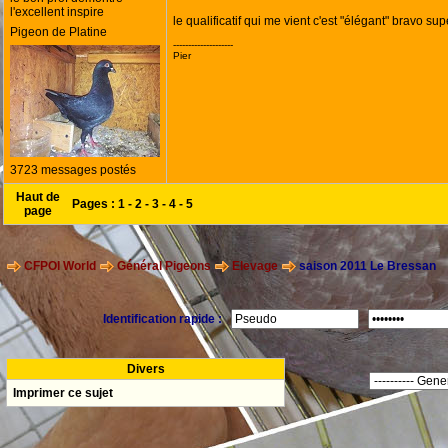
l'excellent inspire
le qualificatif qui me vient c'est "élégant" bravo 
Pigeon de Platine
--------------------
Pier
3723 messages postés
Haut de
Pages :
1
-
2
-
3
-
4
-
5
page
CFPOI World
Général Pigeons
Elevage
saison 2011 Le Bressan
Identification rapide :
Divers
Imprimer ce sujet