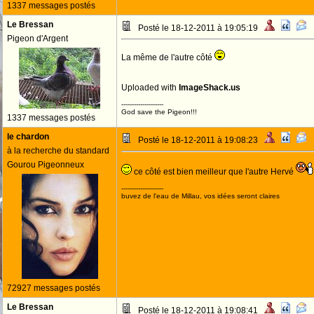
1337 messages postés
Le Bressan
Posté le 18-12-2011 à 19:05:19
Pigeon d'Argent
La même de l'autre côté
Uploaded with
ImageShack.us
--------------------
God save the Pigeon!!!
1337 messages postés
le chardon
Posté le 18-12-2011 à 19:08:23
à la recherche du standard
Gourou Pigeonneux
ce côté est bien meilleur que l'autre Hervé
--------------------
buvez de l'eau de Millau, vos idées seront claires
72927 messages postés
Le Bressan
Posté le 18-12-2011 à 19:08:41