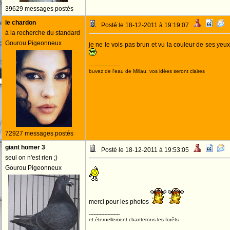
39629 messages postés
le chardon
Posté le 18-12-2011 à 19:19:07
à la recherche du standard
Gourou Pigeonneux
je ne le vois pas brun et vu la couleur de ses yeux,
--------------------
buvez de l'eau de Millau, vos idées seront claires
72927 messages postés
giant homer 3
Posté le 18-12-2011 à 19:53:05
seul on n'est rien ;)
Gourou Pigeonneux
merci pour les photos
--------------------
et éternellement chanterons les forêts