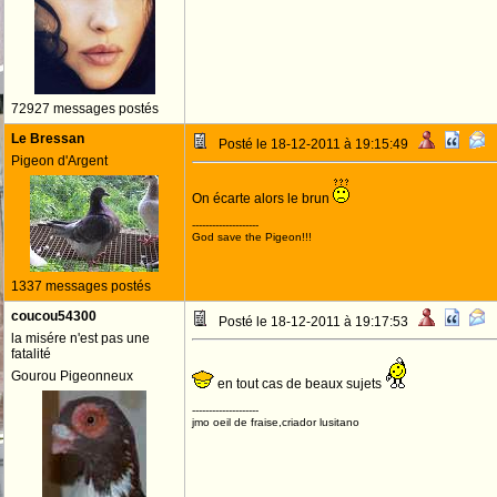
72927 messages postés
Le Bressan
Posté le 18-12-2011 à 19:15:49
Pigeon d'Argent
On écarte alors le brun
--------------------
God save the Pigeon!!!
1337 messages postés
coucou54300
Posté le 18-12-2011 à 19:17:53
la misére n'est pas une
fatalité
Gourou Pigeonneux
en tout cas de beaux sujets
--------------------
jmo oeil de fraise,criador lusitano