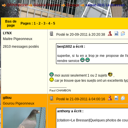
CFPOI World
Général Pigeons
Elevage
saison 2011 Le Bressan
Bas de
Pages :
1
-
2
-
3
-
4
-
5
page
LYNX
Posté le 20-09-2011 à 20:20:38
Maitre Pigeonneux
2810 messages postés
benj1602 a écrit :
superbe, si tu en a trop je me propose de t
rendre service
moi aussi seulement 1 ou 2 sujets
,
car je trouve que tes suejts ont un excellents t
--------------------
Paul CHAMBON
gillou
Posté le 21-09-2011 à 04:00:16
Gourou Pigeonneux
anthony a écrit :
[citation=Le Bressan]Quelques photos de cou