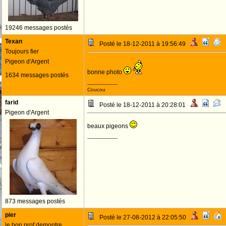
19246 messages postés
Texan
Posté le 18-12-2011 à 19:56:49
Toujours fier
Pigeon d'Argent
bonne photo
1634 messages postés
--------------------
Coucou
farid
Posté le 18-12-2011 à 20:28:01
Pigeon d'Argent
beaux pigeons
--------------------
873 messages postés
pier
Posté le 27-08-2012 à 22:05:50
le bon prof demontre