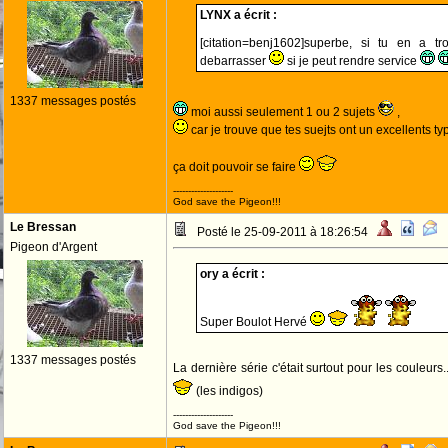
LYNX a écrit :
[citation=benj1602]superbe, si tu en a t
debarrasser
si je peut rendre service
1337 messages postés
moi aussi seulement 1 ou 2 sujets
,
car je trouve que tes suejts ont un excellents type
ça doit pouvoir se faire
--------------------
God save the Pigeon!!!
Le Bressan
Posté le 25-09-2011 à 18:26:54
Pigeon d'Argent
ory a écrit :
Super Boulot Hervé
1337 messages postés
La dernière série c'était surtout pour les couleurs
(les indigos)
--------------------
God save the Pigeon!!!