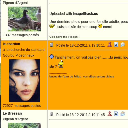
Pigeon d'Argent
Uploaded with
ImageShack.us
Une dernière photo pour une femelle adulte, pou
, suis pas sûr de mon coup
merci
--------------------
1337 messages postés
God save the Pigeon!!!
le chardon
Posté le 18-12-2011 à 19:10:11
à la recherche du standard
Gourou Pigeonneux
franchement, on voit pas bien..........tu peux n
stp ?
--------------------
buvez de l'eau de Millau, vos idées seront claires
72927 messages postés
Le Bressan
Posté le 18-12-2011 à 19:11:45
Pigeon d'Argent