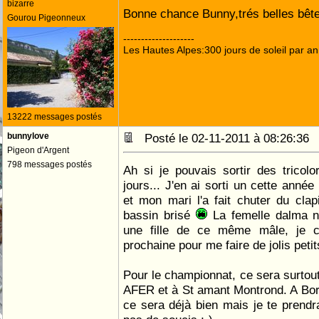
bizarre
Bonne chance Bunny,trés belles bêt
Gourou Pigeonneux
--------------------
Les Hautes Alpes:300 jours de soleil par an
13222 messages postés
bunnylove
Posté le 02-11-2011 à 08:26:3
Pigeon d'Argent
798 messages postés
Ah si je pouvais sortir des trico
jours... J'en ai sorti un cette anné
et mon mari l'a fait chuter du clap
bassin brisé
La femelle dalma n
une fille de ce même mâle, je c
prochaine pour me faire de jolis peti
Pour le championnat, ce sera surtout
AFER et à St amant Montrond. A Bort,
ce sera déjà bien mais je te prendr