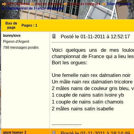
CFPOI World
Autres animaux
Lapins et rongeurs
Sélection pour
le championnat de France des lapins
Bas de
Pages :
1
page
bunnylove
Posté le 01-11-2011 à 12:52:1
Pigeon d'Argent
798 messages postés
Voici quelques uns de mes loulo
championnat de France qui a lieu le
Bort les orgues:
Une femelle nain rex dalmatien noir
Un mâle nain rex dalmatien tricolore
2 mâles nains de couleur gris bleu, vo
1 couple de nains satin ivoire yb
1 couple de nains satin chamois
2 mâles nains satin isabelle
--------------------
giant homer 3
Posté le 01-11-2011 à 18:14:4