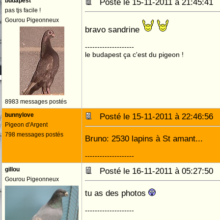
budapest
Posté le 15-11-2011 à 21:45:4
pas tjs facile !
Gourou Pigeonneux
bravo sandrine
--------------------
le budapest ça c'est du pigeon !
8983 messages postés
bunnylove
Posté le 15-11-2011 à 22:46:5
Pigeon d'Argent
798 messages postés
Bruno: 2530 lapins à St amant...
--------------------
gillou
Posté le 16-11-2011 à 05:27:5
Gourou Pigeonneux
tu as des photos
--------------------