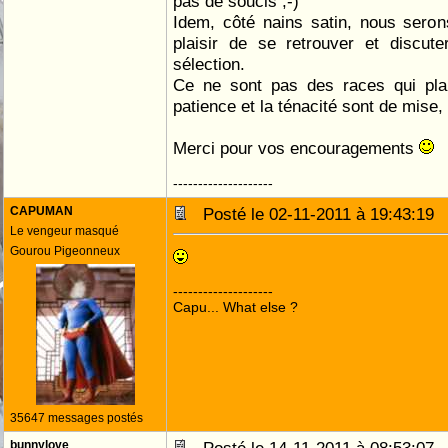
pas de soucis ;-)
Idem, côté nains satin, nous sero
plaisir de se retrouver et discut
sélection.
Ce ne sont pas des races qui plais
patience et la ténacité sont de mis
Merci pour vos encouragements
--------------------
CAPUMAN
Posté le 02-11-2011 à 19:43:1
Le vengeur masqué
Gourou Pigeonneux
--------------------
Capu... What else ?
35647 messages postés
bunnylove