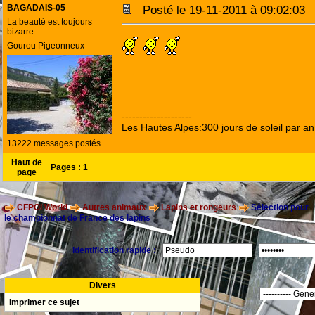
BAGADAIS-05
Posté le 19-11-2011 à 09:02:0
La beauté est toujours
bizarre
Gourou Pigeonneux
--------------------
Les Hautes Alpes:300 jours de soleil par an
13222 messages postés
Haut de
Pages :
1
page
CFPOI World
Autres animaux
Lapins et rongeurs
Sélection pour
le championnat de France des lapins
Identification rapide :
Divers
Imprimer ce sujet