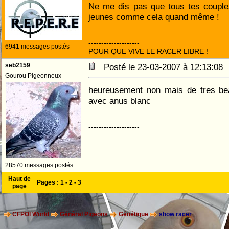
Ne me dis pas que tous tes couple
jeunes comme cela quand même !
--------------------
6941 messages postés
POUR QUE VIVE LE RACER LIBRE !
seb2159
Posté le 23-03-2007 à 12:13:0
Gourou Pigeonneux
heureusement non mais de tres be
avec anus blanc
--------------------
28570 messages postés
Haut de
Pages :
1
-
2
-
3
page
CFPOI World
Général Pigeons
Génétique
show racer