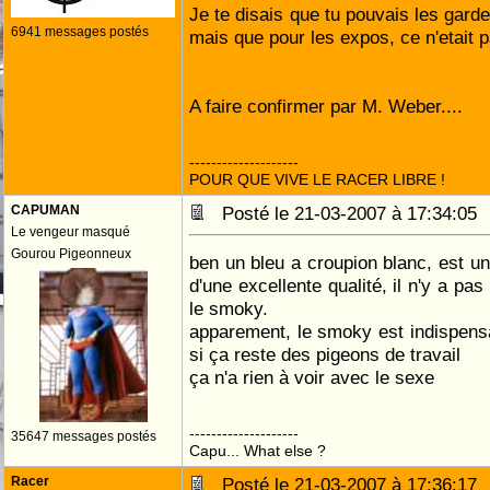
Je te disais que tu pouvais les gard
6941 messages postés
mais que pour les expos, ce n'etait p
A faire confirmer par M. Weber....
--------------------
POUR QUE VIVE LE RACER LIBRE !
CAPUMAN
Posté le 21-03-2007 à 17:34:0
Le vengeur masqué
Gourou Pigeonneux
ben un bleu a croupion blanc, est un
d'une excellente qualité, il n'y a pa
le smoky.
apparement, le smoky est indispens
si ça reste des pigeons de travail
ça n'a rien à voir avec le sexe
--------------------
35647 messages postés
Capu... What else ?
Racer
Posté le 21-03-2007 à 17:36:1