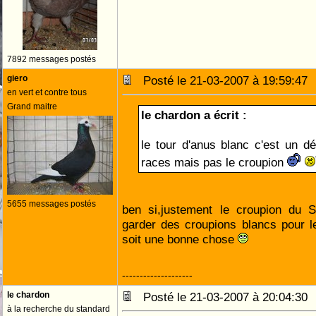
7892 messages postés
giero
Posté le 21-03-2007 à 19:59:4
en vert et contre tous
Grand maitre
le chardon a écrit :
le tour d'anus blanc c'est un dé
races mais pas le croupion
5655 messages postés
ben si,justement le croupion du S
garder des croupions blancs pour l
soit une bonne chose
--------------------
le chardon
Posté le 21-03-2007 à 20:04:3
à la recherche du standard