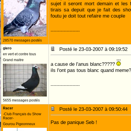
sujet il seront mort demain et les 
tirais sa depuit que je fait des s
foutu je doit tout refaire me couple
--------------------
28570 messages postés
giero
Posté le 23-03-2007 à 09:19:5
en vert et contre tous
Grand maitre
a cause de l'anus blanc?????
ils l'ont pas tous blanc quand meme
--------------------
5655 messages postés
Racer
Posté le 23-03-2007 à 09:50:4
-Club Français du Show
Racer-
Pas de panique Seb !
Gourou Pigeonneux