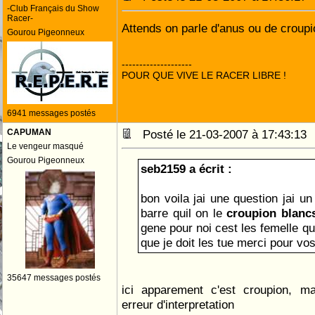
-Club Français du Show
Racer-
Attends on parle d'anus ou de croup
Gourou Pigeonneux
--------------------
POUR QUE VIVE LE RACER LIBRE !
6941 messages postés
CAPUMAN
Posté le 21-03-2007 à 17:43:1
Le vengeur masqué
Gourou Pigeonneux
seb2159 a écrit :
bon voila jai une question jai un
barre quil on le
gene pour noi cest les femelle qu
que je doit les tue merci pour vo
35647 messages postés
ici apparement c'est croupion, ma
erreur d'interpretation