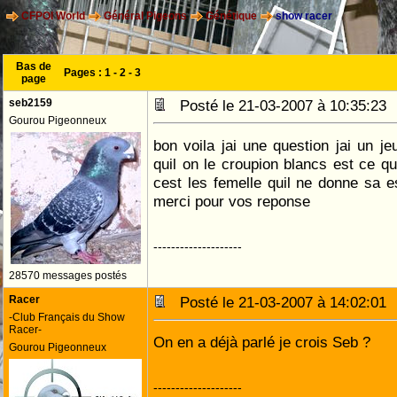
CFPOI World
Général Pigeons
Génétique
show racer
Bas de
Pages :
1
-
2
-
3
page
seb2159
Posté le 21-03-2007 à 10:35:2
Gourou Pigeonneux
bon voila jai une question jai un je
quil on le croupion blancs est ce q
cest les femelle quil ne donne sa es
merci pour vos reponse
--------------------
28570 messages postés
Racer
Posté le 21-03-2007 à 14:02:0
-Club Français du Show
Racer-
On en a déjà parlé je crois Seb ?
Gourou Pigeonneux
--------------------