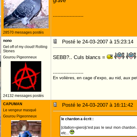
grave
--------------------
28570 messages postés
nono
Posté le 24-03-2007 à 15:23:1
Get off of my cloud! Rolling
Stones
SEBB?.. Culs blancs =
Gourou Pigeonneux
--------------------
En volières, en cage d'expo, au nid, aux peti
24132 messages postés
CAPUMAN
Posté le 24-03-2007 à 16:11:4
Le vengeur masqué
Gourou Pigeonneux
le chardon a écrit :
[citation=giero]c'est pas le seul mon chardon
etc...