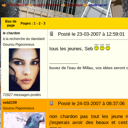
CFPOI World
Général Pigeons
Génétique
show racer
Bas de
Pages :
1
-
2
-
3
page
le chardon
Posté le 23-03-2007 à 12:59:0
à la recherche du standard
Gourou Pigeonneux
tous les jeunes, Seb
--------------------
buvez de l'eau de Millau, vos idées seront c
72927 messages postés
seb2159
Posté le 24-03-2007 à 08:37:0
Gourou Pigeonneux
non chardon pas tout les jeune 
j'esperais avoir des beaux et ces