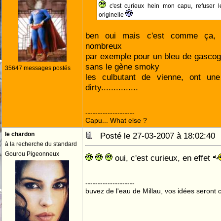
c'est curieux hein mon capu, refuser le
originelle
ben oui mais c'est comme ça, 
nombreux
par exemple pour un bleu de gascog
sans le gène smoky
35647 messages postés
les culbutant de vienne, ont un
dirty...............
--------------------
Capu... What else ?
le chardon
Posté le 27-03-2007 à 18:02:4
à la recherche du standard
Gourou Pigeonneux
oui, c'est curieux, en effet
--------------------
buvez de l'eau de Millau, vos idées seront c