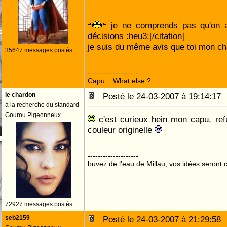
je ne comprends pas qu'on ai
décisions :heu3:[/citation]
je suis du même avis que toi mon c
35647 messages postés
--------------------
Capu... What else ?
le chardon
Posté le 24-03-2007 à 19:14:1
à la recherche du standard
Gourou Pigeonneux
c'est curieux hein mon capu, refu
couleur originelle
--------------------
buvez de l'eau de Millau, vos idées seront c
72927 messages postés
seb2159
Posté le 24-03-2007 à 21:29:5