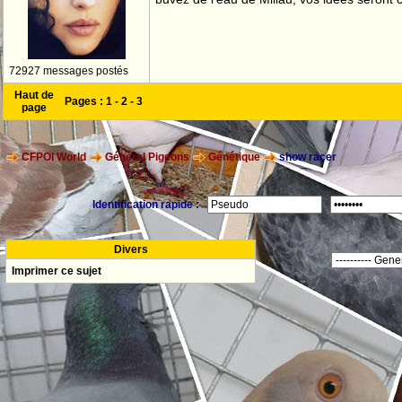
72927 messages postés
Haut de
Pages :
1
-
2
-
3
page
CFPOI World
Général Pigeons
Génétique
show racer
Identification rapide :
Divers
Imprimer ce sujet