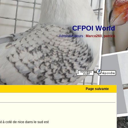
CFPOI World
Administrateurs :
Marco260
,
patrick
Page suivante
t à coté de nice dans le sud est