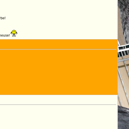
rbe!
eneuse!