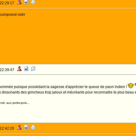
 22:29:17
e comprend mdrr
 22:39:47
nommée puisque possédant la sagesse d'apprécier le queue de paon indien !
 dissonants des grincheux trop jaloux et mécréants pour reconnaitre le plus beau 
id, aux petits-pois...
 22:42:20