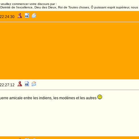
veuillez commencer votre discours par :
ivinité de l'excellence, Dieu des Dieux, Roi de Toutes choses, Ô puissant esprit supérieur, nous 
 22:24:30
 22:27:12
guerre amicale entre les indiens, les modènes et les autres