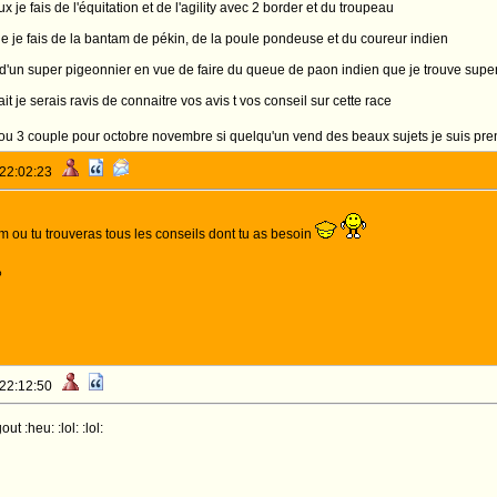
 je fais de l'équitation et de l'agility avec 2 border et du troupeau
e je fais de la bantam de pékin, de la poule pondeuse et du coureur indien
n d'un super pigeonnier en vue de faire du queue de paon indien que je trouve supe
ait je serais ravis de connaitre vos avis t vos conseil sur cette race
2 ou 3 couple pour octobre novembre si quelqu'un vend des beaux sujets je suis pr
 22:02:23
 ou tu trouveras tous les conseils dont tu as besoin
o
 22:12:50
t :heu: :lol: :lol: