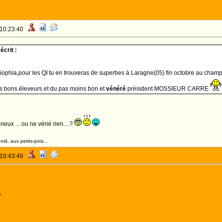
 10:23:40
crit :
phia,pour les QI tu en trouveras de superbes à Laragne(05) fin octobre au champi
és bons éleveurs et du pas moins bon et
vénéré
président MOSSIEUR CARRE
eux ... ou ne véné rien....?
id, aux petits-pois...
 10:43:49
o