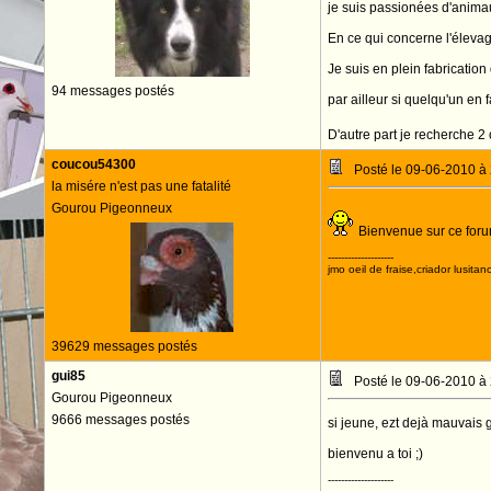
je suis passionées d'animaux
En ce qui concerne l'élevag
Je suis en plein fabricatio
94 messages postés
par ailleur si quelqu'un en f
D'autre part je recherche 
coucou54300
Posté le 09-06-2010 à
la misére n'est pas une fatalité
Gourou Pigeonneux
Bienvenue sur ce forum
--------------------
jmo oeil de fraise,criador lusitan
39629 messages postés
gui85
Posté le 09-06-2010 à
Gourou Pigeonneux
9666 messages postés
si jeune, ezt dejà mauvais gou
bienvenu a toi ;)
--------------------