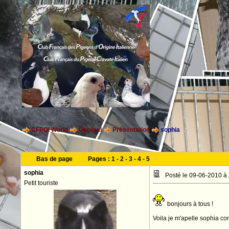
CFPOI World
General
Présentation
sophia
Bas de page
Pages :
1
-
2
-
3
-
4
-
5
sophia
Posté le 09-06-2010 à
Petit touriste
bonjours à tous !
Voila je m'apelle sophia com