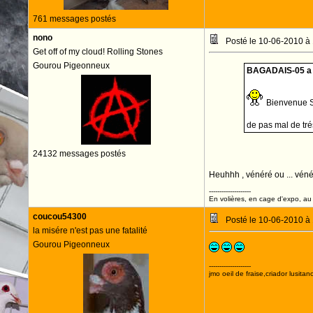
761 messages postés
nono
Posté le 10-06-2010 à
Get off of my cloud! Rolling Stones
Gourou Pigeonneux
BAGADAIS-05 a é
Bienvenue So
de pas mal de tr
24132 messages postés
Heuhhh , vénéré ou ... vénén
--------------------
En volières, en cage d'expo, au n
coucou54300
Posté le 10-06-2010 à
la misére n'est pas une fatalité
Gourou Pigeonneux
--------------------
jmo oeil de fraise,criador lusitan