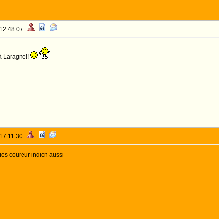
 12:48:07
à Laragne!!
 17:11:30
des coureur indien aussi