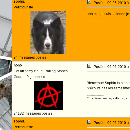
sophia
Posté le 09-06-2010 à
Petit touriste
ahh mdr je suis italienne j
--------------------
94 messages postés
nono
Posté le 09-06-2010 à
Get off of my cloud! Rolling Stones
Gourou Pigeonneux
Bienvenue Sophia la bien 
N'écoute pas les sarcasmes
--------------------
En volières, en cage d'expo, au n
24132 messages postés
sophia
Posté le 09-06-2010 à
Petit touriste