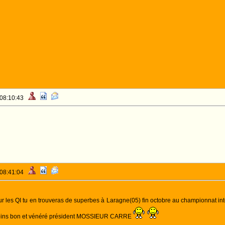
 08:10:43
 08:41:04
les QI tu en trouveras de superbes à Laragne(05) fin octobre au championnat inte
moins bon et vénéré président MOSSIEUR CARRE