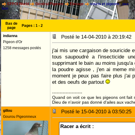
CFPOI World
Général Pigeons
Elevage
souris et pigeons , pas
bon
Bas de
Pages :
1
-
2
page
indianna
Posté le 14-04-2010 à 20:19:4
Pigeon d'Or
1258 messages postés
j'ai mis une cargaison de souricide e
tous saupoudré a l'insecticide un
supprimant le bain au moins jusqu'a
la poudre agisse , j'en ai meme mi
moment je peux pas faire plus j'ai p
et des oeufs de partout
--------------------
Quand on voit ce que les pigeons ont fait s
Dieu de n'avoir pas donné d'ailes aux vach
gillou
Posté le 15-04-2010 à 03:50:2
Gourou Pigeonneux
Racer a écrit :