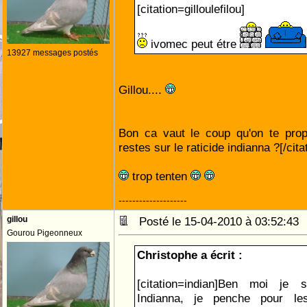
[citation=gilloulefilou]
ivomec peut étre
13927 messages postés
Gillou....
Bon ca vaut le coup qu'on te prop
restes sur le raticide indianna ?[/cita
trop tenten
--------------------
gillou
Posté le 15-04-2010 à 03:52:4
Gourou Pigeonneux
Christophe a écrit :
[citation=indian]Ben moi je 
Indianna, je penche pour le