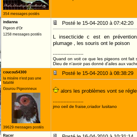
354 messages postés
indianna
Posté le 15-04-2010 à 07:42:2
Pigeon d'Or
1258 messages postés
L insecticide c est en préventio
plumage , les souris ont le poison
--------------------
Quand on voit ce que les pigeons ont fait s
Dieu de n'avoir pas donné d'ailes aux vach
coucou54300
Posté le 15-04-2010 à 08:38:2
la misére n'est pas une
fatalité
Gourou Pigeonneux
alors les problèmes vont se régl
--------------------
jmo oeil de fraise,criador lusitano
39629 messages postés
Racer
Posté le 16-04-2010 à 10:31:1