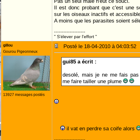
Pas un seul mâle n'eut ce souci.
Il est donc probant que c'est une so
sur les oiseaux inactifs et accessibl
A moins que les parasites soient sél
--------------------
" S'élever par l'effort "
gillou
Posté le 18-04-2010 à 04:03:5
Gourou Pigeonneux
gui85 a écrit :
desolé, mais je ne me fais pas 
me faire tailler une plume
13927 messages postés
il vat en perdre sa coife alors
--------------------