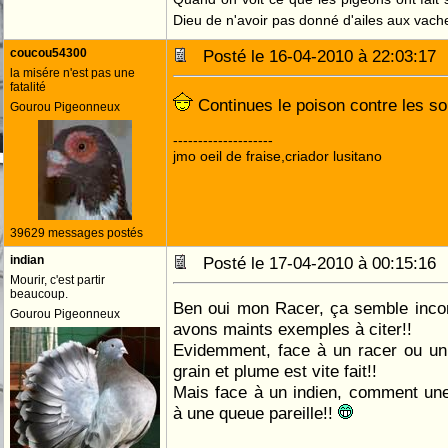
Quand on voit ce que les pigeons ont fait s
Dieu de n'avoir pas donné d'ailes aux vach
coucou54300
Posté le 16-04-2010 à 22:03:1
la misére n'est pas une
fatalité
Continues le poison contre les s
Gourou Pigeonneux
--------------------
jmo oeil de fraise,criador lusitano
39629 messages postés
indian
Posté le 17-04-2010 à 00:15:1
Mourir, c'est partir
beaucoup.
Ben oui mon Racer, ça semble inco
Gourou Pigeonneux
avons maints exemples à citer!!
Evidemment, face à un racer ou un
grain et plume est vite fait!!
Mais face à un indien, comment une 
à une queue pareille!!