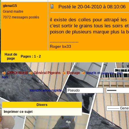
glenat15
Posté le 20-04-2010 à 08:10:0
Grand maitre
7072 messages postés
il existe des colles pour attrapé les
c'est sortir le grains tous les soirs 
poison de plusieurs marque plus la b
--------------------
Roger bx33
Haut de
Pages :
1
-
2
page
CFPOI World
Général Pigeons
Elevage
souris et pigeons , pas
bon
Identification rapide :
Divers
Imprimer ce sujet