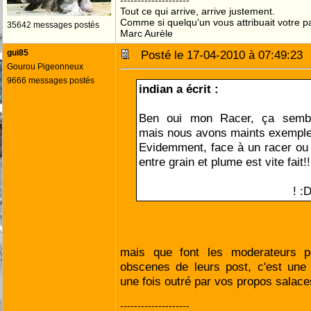
--------------------
Tout ce qui arrive, arrive justement.
Comme si quelqu'un vous attribuait votre pa
35642 messages postés
Marc Aurèle
gui85
Posté le 17-04-2010 à 07:49:2
Gourou Pigeonneux
9666 messages postés
indian a écrit :
Ben oui mon Racer, ça sembl
mais nous avons maints exemples
Evidemment, face à un racer ou
entre grain et plume est vite fait!!
Mais face à un indien, comment
résister à une queue pareille!
! :
mais que font les moderateurs p
obscenes de leurs post, c'est une
une fois outré par vos propos salaces 
--------------------