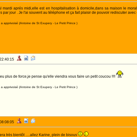
ital mardi aprés midi,elle est en hospitalisation à domicile,dans sa maison le mo
s par jour . Je l'ai souvent au téléphone et ça fait plaisir de pouvoir rediscuter avec
a apprivoisé (Antoine de St Exupery - Le Petit Prince )
 22:40:15
u plus de force,je pense qu'elle viendra vous faire un petit coucou !!!!
a apprivoisé (Antoine de St Exupery - Le Petit Prince )
 08:08:05
a très bientôt .....allez Karine, plein de bisous