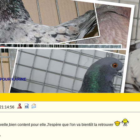
 POUR KARINE
 21:14:56
lle,bien content pour elle.J'espère que l'on va bientôt la retrouver
o