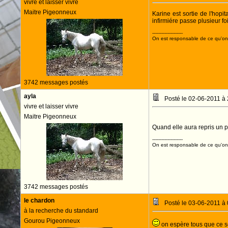
vivre et laisser vivre
Maitre Pigeonneux
Karine est sortie de l'hop
infirmiére passe plusieur foi
--------------------
On est responsable de ce qu'on 
3742 messages postés
ayla
Posté le 02-06-2011 à
vivre et laisser vivre
Maitre Pigeonneux
Quand elle aura repris un pe
--------------------
On est responsable de ce qu'on 
3742 messages postés
le chardon
Posté le 03-06-2011 à
à la recherche du standard
Gourou Pigeonneux
on espère tous que ce ser