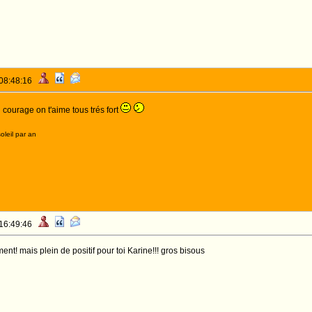
 08:48:16
courage on t'aime tous trés fort
oleil par an
 16:49:46
t! mais plein de positif pour toi Karine!!! gros bisous