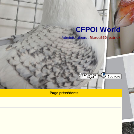
CFPOI World
Administrateurs :
Marco260
,
patrick
Page précédente