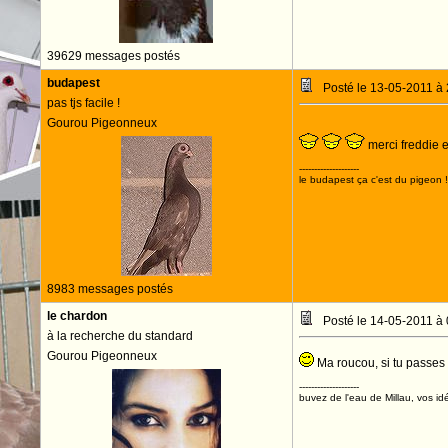
39629 messages postés
budapest
Posté le 13-05-2011 à
pas tjs facile !
Gourou Pigeonneux
merci freddie 
--------------------
le budapest ça c'est du pigeon !
8983 messages postés
le chardon
Posté le 14-05-2011 à
à la recherche du standard
Gourou Pigeonneux
Ma roucou, si tu passes pa
--------------------
buvez de l'eau de Millau, vos idé