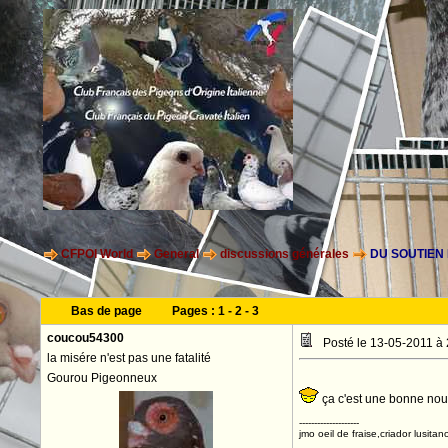
CFPOI World
General
discussions générales
DU SOUTIEN
Bas de page
Pages :
1
-
2
-
3
coucou54300
Posté le 13-05-2011 à
la misére n'est pas une fatalité
Gourou Pigeonneux
ça c'est une bonne nouve
--------------------
jmo oeil de fraise,criador lusitan