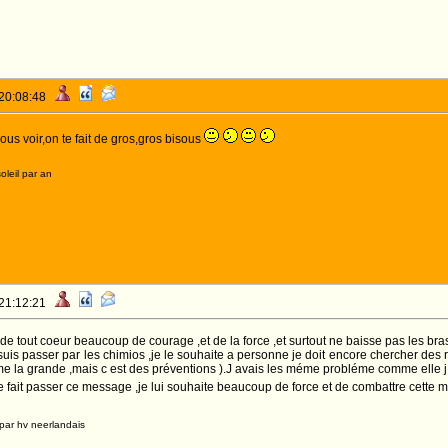
 20:08:48
ous voir,on te fait de gros,gros bisous
oleil par an
 21:12:21
 de tout coeur beaucoup de courage ,et de la force ,et surtout ne baisse pas les bras 
 suis passer par les chimios ,je le souhaite a personne je doit encore chercher des 
 la grande ,mais c est des préventions ).J avais les méme probléme comme elle j ava
fait passer ce message ,je lui souhaite beaucoup de force et de combattre cette 
par hv neerlandais