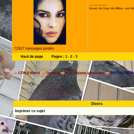
--------------------
buvez de l'eau de Millau, vos idé
72927 messages postés
Haut de page
Pages :
1
-
2
-
3
CFPOI World
General
discussions générales
DU SOUTIEN
Divers
Imprimer ce sujet