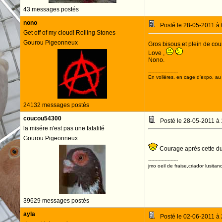
43 messages postés
nono
Posté le 28-05-2011 à
Get off of my cloud! Rolling Stones
Gourou Pigeonneux
Gros bisous et plein de cou
Love ,
Nono.
--------------------
En volières, en cage d'expo, au n
24132 messages postés
coucou54300
Posté le 28-05-2011 à
la misére n'est pas une fatalité
Gourou Pigeonneux
Courage après cette du
--------------------
jmo oeil de fraise,criador lusitan
39629 messages postés
ayla
Posté le 02-06-2011 à