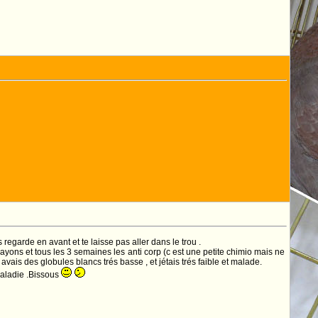
regarde en avant et te laisse pas aller dans le trou .
rayons et tous les 3 semaines les anti corp (c est une petite chimio mais ne
is des globules blancs trés basse , et jétais trés faible et malade.
maladie .Bissous