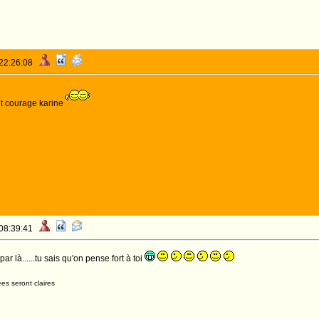
 22:26:08
et courage karine
 08:39:41
r là......tu sais qu'on pense fort à toi
es seront claires