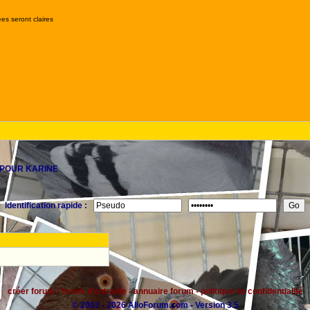
es seront claires
 POUR KARINE
Identification rapide :
créer forum
-
forum d'entraide
-
annuaire forum
-
politique de confidentialité
© 2003 - 2026 AlloForum.com - Version 3.5