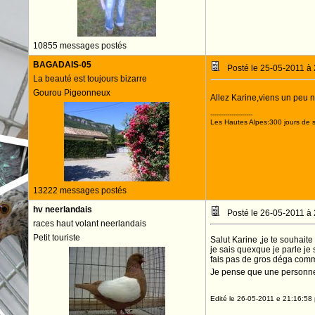
10855 messages postés
BAGADAIS-05
Posté le 25-05-2011 à
La beauté est toujours bizarre
Gourou Pigeonneux
Allez Karine,viens un peu n
--------------------
Les Hautes Alpes:300 jours de s
13222 messages postés
hv neerlandais
Posté le 26-05-2011 à
races haut volant neerlandais
Petit touriste
Salut Karine ,je te souhaite
je sais quexque je parle je
fais pas de gros déga comme
Je pense que une personne 
Edité le 26-05-2011 e 21:16:58 