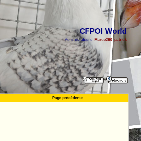
CFPOI World
Administrateurs :
Marco260
,
patrick
Page précédente