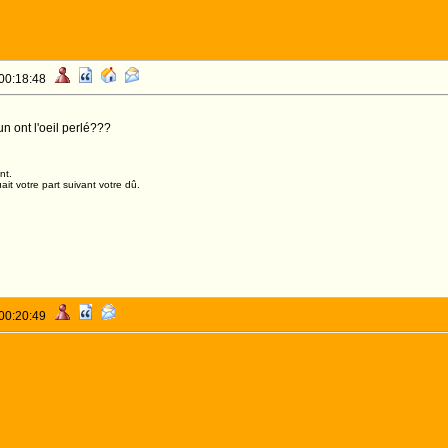
 00:18:48
n ont l'oeil perlé???
nt.
it votre part suivant votre dû.
 00:20:49