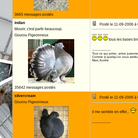
3665 messages postés
indian
Posté le 11-09-2006 à
Mourir, c'est partir beaucoup.
Gourou Pigeonneux
tous les bases bru
--------------------
Tout ce qui arrive, arrive justeme
Comme si quelqu'un vous attribua
Marc Aurèle
35642 messages postés
silvercream
Posté le 11-09-2006 à
Gourou Pigeonneux
il me semble en effet...
--------------------