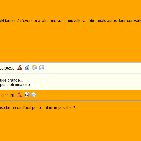
aki tant qu'à s'évertuer à faire une vraie nouvelle variété... mais après dans ces va
 00:06:56
rouge orangé...
perlé éliminatoire...
 00:11:26
e brune ont l'oeil perlé... alors impossible?