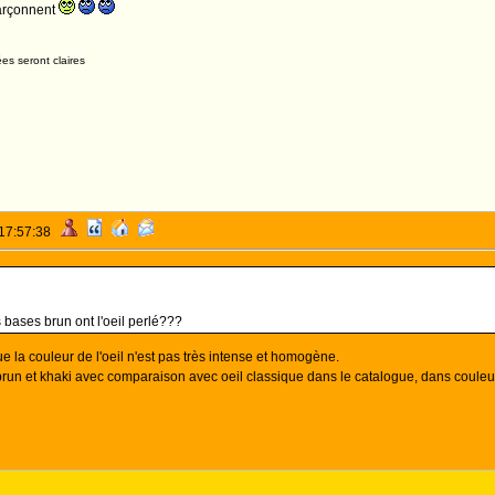
sarçonnent
es seront claires
 17:57:38
 bases brun ont l'oeil perlé???
e la couleur de l'oeil n'est pas très intense et homogène.
 brun et khaki avec comparaison avec oeil classique dans le catalogue, dans coule