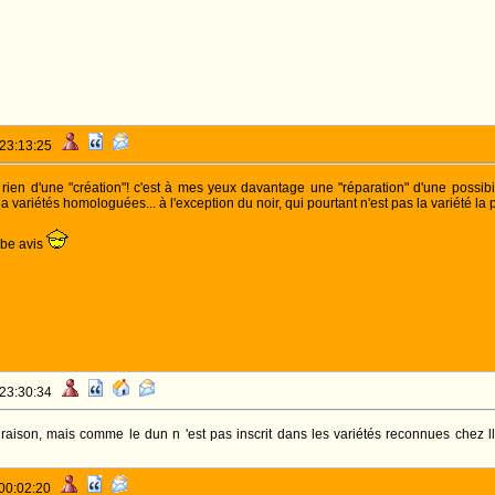
 23:13:25
 rien d'une "création"! c'est à mes yeux davantage une "réparation" d'une possibi
a variétés homologuées... à l'exception du noir, qui pourtant n'est pas la variété la p
mbe avis
 23:30:34
s raison, mais comme le dun n 'est pas inscrit dans les variétés reconnues chez ll
 00:02:20