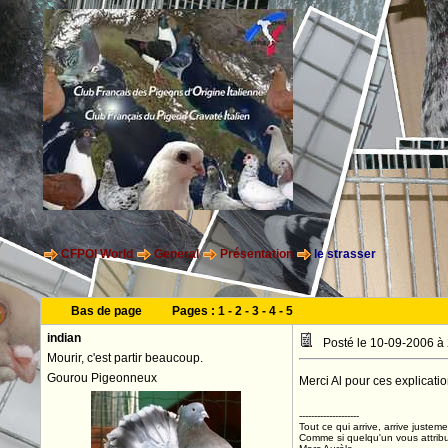
CFPOI World
General
Présentation
le strasser
Bas de page
Pages :
1
-
2
-
3
-
4
-
5
indian
Posté le 10-09-2006 à
Mourir, c'est partir beaucoup.
Gourou Pigeonneux
Merci Al pour ces explication
--------------------
Tout ce qui arrive, arrive justeme
Comme si quelqu'un vous attribua