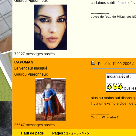
Gourou Pigeonneux
certaines subtilités me dé
--------------------
buvez de l'eau de Millau, vos idé
72927 messages postés
CAPUMAN
Posté le 11-09-2006 à
Le vengeur masqué
Gourou Pigeonneux
indian a écrit :
tous les
plus ou moins oui disons qu
Il y a un exemple d'oeil de
--------------------
Capu... What else ?
35647 messages postés
Haut de page
Pages :
1
-
2
-
3
-
4
-
5