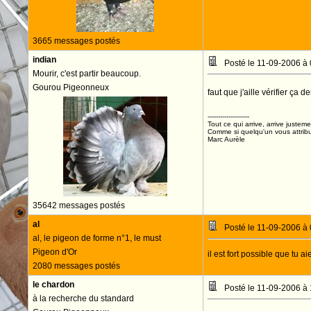
3665 messages postés
indian
Posté le 11-09-2006 à
Mourir, c'est partir beaucoup.
Gourou Pigeonneux
faut que j'aille vérifier ça 
--------------------
Tout ce qui arrive, arrive justeme
Comme si quelqu'un vous attribua
Marc Aurèle
35642 messages postés
al
Posté le 11-09-2006 à
al, le pigeon de forme n°1, le must
Pigeon d'Or
il est fort possible que tu a
2080 messages postés
le chardon
Posté le 11-09-2006 à
à la recherche du standard