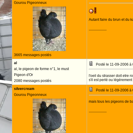
Gourou Pigeonneux
Autant faire du brun et du k
--------------------
3665 messages postés
al
Posté le 11-09-2006 à
al, le pigeon de forme n°1, le must
Pigeon d'Or
l'oeil du strasser doit etre 
s'il est perlé ou légérement 
2080 messages postés
silvercream
Posté le 11-09-2006 à
Gourou Pigeonneux
mais tous les pigeons de bas
--------------------