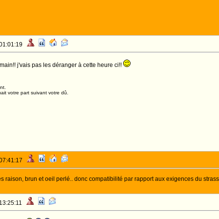
 01:01:19
demain!! j'vais pas les déranger à cette heure ci!!
nt.
it votre part suivant votre dû.
 07:41:17
ies raison, brun et oeil perlé.. donc compatibilité par rapport aux exigences du strass
 13:25:11