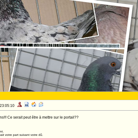
 23:05:10
s!!! Ce serait peut être à mettre sur le portail??
nt.
it votre part suivant votre dû.