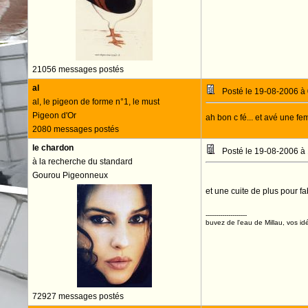
21056 messages postés
al
Posté le 19-08-2006 à
al, le pigeon de forme n°1, le must
Pigeon d'Or
ah bon c fé... et avé une f
2080 messages postés
le chardon
Posté le 19-08-2006 à
à la recherche du standard
Gourou Pigeonneux
et une cuite de plus pour f
--------------------
buvez de l'eau de Millau, vos idé
72927 messages postés