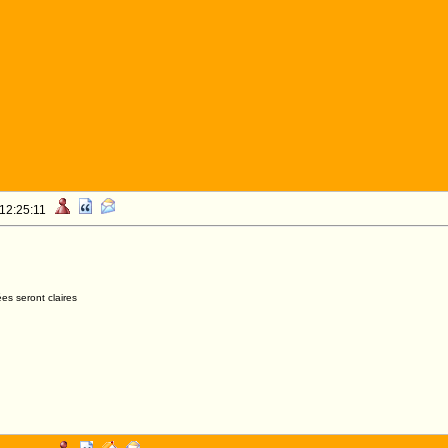
 12:25:11
es seront claires