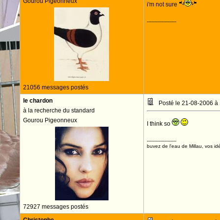
Gourou Pigeonneux
i'm not sure
--------------------
21056 messages postés
le chardon
Posté le 21-08-2006 à
à la recherche du standard
Gourou Pigeonneux
I think so
--------------------
buvez de l'eau de Millau, vos idé
72927 messages postés