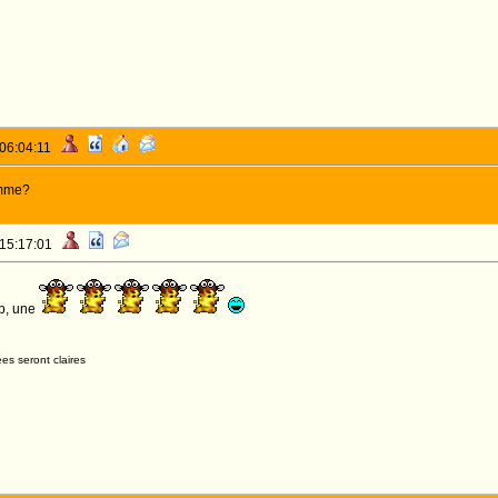
 06:04:11
emme?
 15:17:01
ab, une
es seront claires