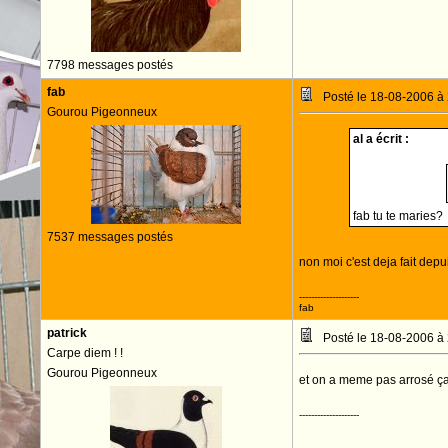
7798 messages postés
fab
Posté le 18-08-2006 à
Gourou Pigeonneux
al a écrit :
fab tu te maries?
7537 messages postés
non moi c'est deja fait depu
--------------------
fab
patrick
Posté le 18-08-2006 à
Carpe diem ! !
Gourou Pigeonneux
et on a meme pas arrosé ç
--------------------