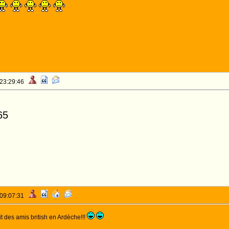
 23:29:46
65
 09:07:31
it des amis british en Ardèche!!!