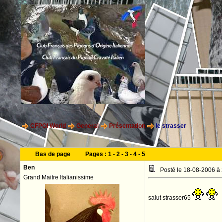
CFPOI World
General
Présentation
le strasser
Bas de page
Pages :
1
-
2
-
3
-
4
-
5
Ben
Posté le 18-08-2006 à
Grand Maitre Italianissime
salut strasser65