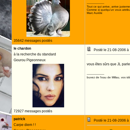
--------------------
Tout ce qui arrive, arrive justeme
Comme si quelqu'un vous attribua
Marc Aurèle
35642 messages postés
le chardon
Posté le 21-08-2006 à
à la recherche du standard
Gourou Pigeonneux
vous êtes sûrs que JL parl
--------------------
buvez de l'eau de Millau, vos idé
72927 messages postés
patrick
Posté le 21-08-2006 à
Carpe diem ! !