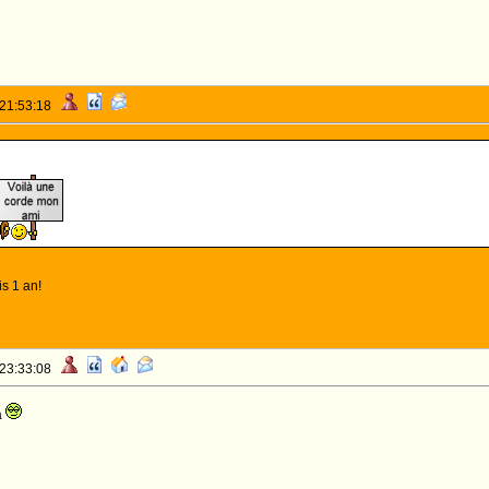
 21:53:18
is 1 an!
 23:33:08
a