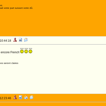
nt.
it votre part suivant votre dû.
 10:44:18
e encore French
es seront claires
 12:23:46