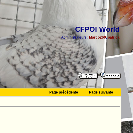
CFPOI World
Administrateurs :
Marco260
,
patrick
Page précédente
Page suivante