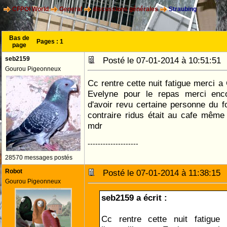
CFPOI World
General
discussions générales
Straubing
Bas de
Pages :
1
page
seb2159
Posté le 07-01-2014 à 10:51:5
Gourou Pigeonneux
Cc rentre cette nuit fatigue merci a 
Evelyne pour le repas merci enc
d'avoir revu certaine personne du 
contraire ridus était au cafe même
mdr
--------------------
28570 messages postés
Robot
Posté le 07-01-2014 à 11:38:1
Gourou Pigeonneux
seb2159 a écrit :
Cc rentre cette nuit fatigu