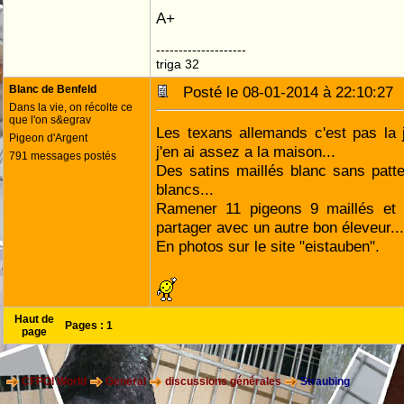
A+
--------------------
triga 32
Blanc de Benfeld
Posté le 08-01-2014 à 22:10:2
Dans la vie, on récolte ce
que l'on s&egrav
Les texans allemands c'est pas la j
Pigeon d'Argent
j'en ai assez a la maison...
791 messages postés
Des satins maillés blanc sans patte
blancs...
Ramener 11 pigeons 9 maillés et 
partager avec un autre bon éleveur...
En photos sur le site "eistauben".
Haut de
Pages :
1
page
CFPOI World
General
discussions générales
Straubing