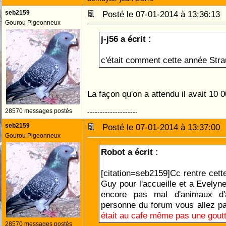
seb2159
Posté le 07-01-2014 à 13:36:1
Gourou Pigeonneux
j-j56 a écrit :
c'était comment cette année Stra
La façon qu'on a attendu il avait 10
28570 messages postés
--------------------
seb2159
Posté le 07-01-2014 à 13:37:0
Gourou Pigeonneux
Robot a écrit :
[citation=seb2159]Cc rentre cette
Guy pour l'accueille et a Evelyn
encore pas mal d'animaux d'a
personne du forum vous allez p
était au cafe même pas une goutt
28570 messages postés