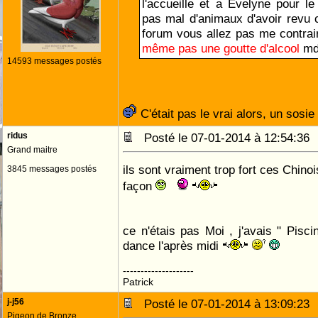
l'accueille et a Evelyne pour l
pas mal d'animaux d'avoir revu 
forum vous allez pas me contra
même pas une goutte d'alcool
md
14593 messages postés
C'était pas le vrai alors, un sosie
ridus
Posté le 07-01-2014 à 12:54:3
Grand maitre
ils sont vraiment trop fort ces Chinoi
3845 messages postés
façon
ce n'étais pas Moi , j'avais " Pisci
dance l'après midi
--------------------
Patrick
j-j56
Posté le 07-01-2014 à 13:09:2
Pigeon de Bronze