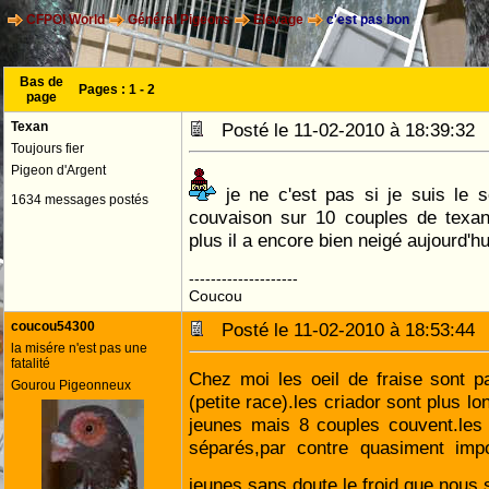
CFPOI World
Général Pigeons
Elevage
c'est pas bon
Bas de
Pages :
1
-
2
page
Texan
Posté le 11-02-2010 à 18:39:3
Toujours fier
Pigeon d'Argent
je ne c'est pas si je suis le s
1634 messages postés
couvaison sur 10 couples de texa
plus il a encore bien neigé aujourd'h
--------------------
Coucou
coucou54300
Posté le 11-02-2010 à 18:53:4
la misére n'est pas une
fatalité
Chez moi les oeil de fraise sont pa
Gourou Pigeonneux
(petite race).les criador sont plus l
jeunes mais 8 couples couvent.les
séparés,par contre quasiment impo
jeunes,sans doute le froid que nous