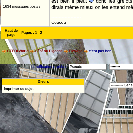
est bien il pleut
donc les grelots 
dirais même mieux on les entend mê
1634 messages postés
--------------------
Coucou
Haut de
Pages :
1
-
2
page
CFPOI World
Général Pigeons
Elevage
c'est pas bon
Identification rapide :
Divers
Imprimer ce sujet