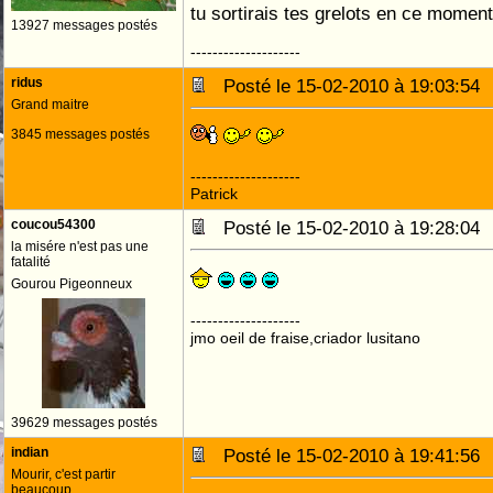
tu sortirais tes grelots en ce moment
13927 messages postés
--------------------
ridus
Posté le 15-02-2010 à 19:03:5
Grand maitre
3845 messages postés
--------------------
Patrick
coucou54300
Posté le 15-02-2010 à 19:28:0
la misére n'est pas une
fatalité
Gourou Pigeonneux
--------------------
jmo oeil de fraise,criador lusitano
39629 messages postés
indian
Posté le 15-02-2010 à 19:41:5
Mourir, c'est partir
beaucoup.