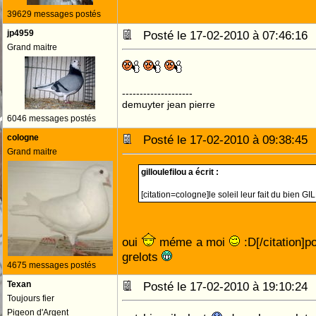
39629 messages postés
jp4959
Posté le 17-02-2010 à 07:46:1
Grand maitre
--------------------
demuyter jean pierre
6046 messages postés
cologne
Posté le 17-02-2010 à 09:38:4
Grand maitre
gilloulefilou a écrit :
[citation=cologne]le soleil leur fait du bien 
oui
méme a moi
:D[/citation]p
grelots
4675 messages postés
Texan
Posté le 17-02-2010 à 19:10:2
Toujours fier
Pigeon d'Argent