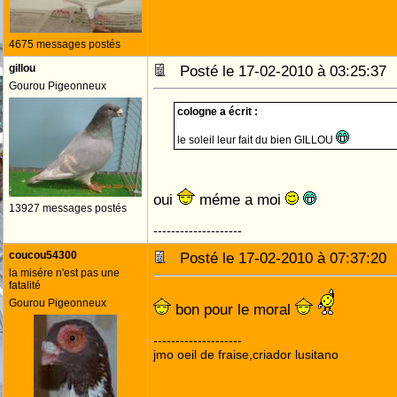
4675 messages postés
gillou
Posté le 17-02-2010 à 03:25:3
Gourou Pigeonneux
cologne a écrit :
le soleil leur fait du bien GILLOU
oui
méme a moi
13927 messages postés
--------------------
coucou54300
Posté le 17-02-2010 à 07:37:2
la misére n'est pas une
fatalité
Gourou Pigeonneux
bon pour le moral
--------------------
jmo oeil de fraise,criador lusitano