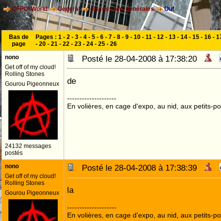
CFPOI World
General
discussions générales
Ouf
Bas de
Pages :
1
-
2
-
3
-
4
-
5
-
6
-
7
-
8
-
9
-
10
-
11
-
12
-
13
-
14
-
15
-
16
-
1
page
-
20
-
21
-
22
-
23
-
24
-
25
-
26
nono
Posté le 28-04-2008 à 17:38:20
Get off of my cloud!
Rolling Stones
de
Gourou Pigeonneux
--------------------
En volières, en cage d'expo, au nid, aux petits-poi
24132 messages
postés
nono
Posté le 28-04-2008 à 17:38:39
Get off of my cloud!
Rolling Stones
la
Gourou Pigeonneux
--------------------
En volières, en cage d'expo, au nid, aux petits-poi