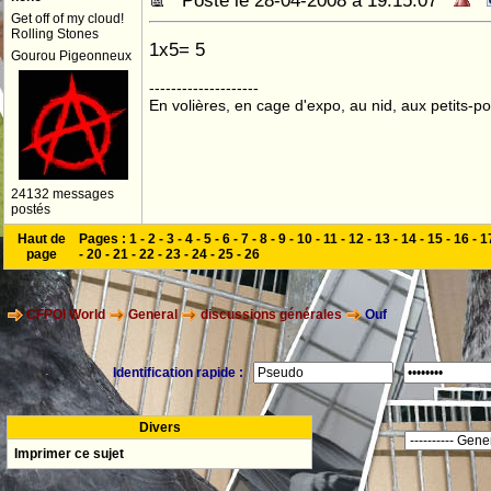
Posté le 28-04-2008 à 19:15:07
Get off of my cloud!
Rolling Stones
1x5= 5
Gourou Pigeonneux
--------------------
En volières, en cage d'expo, au nid, aux petits-poi
24132 messages
postés
Haut de
Pages :
1
-
2
-
3
-
4
-
5
-
6
-
7
-
8
-
9
-
10
-
11
-
12
-
13
-
14
-
15
-
16
-
1
page
-
20
-
21
-
22
-
23
-
24
-
25
-
26
CFPOI World
General
discussions générales
Ouf
Identification rapide :
Divers
Imprimer ce sujet