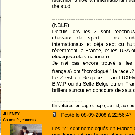
the stud.
---------------------------------------------
(NDLR)
Depuis lors les Z sont reconn
chevaux de sport , les stud
internationaux et déjà sept ou hu
récemment la France) et les USA on
élevages-relais nationaux .
Je n'ai pas encore trouvé si les
français) ont "homologué " la race .
Le Z est en Belgique et au LUXE
B.W.P ou du Selle Belge ou en Franc
brillent surtout en concours de saut 
--------------------
En volières, en cage d'expo, au nid, aux peti
JLLEMEY
Posté le 08-09-2008 à 22:56:4
Gourou Pigeonneux
Les "Z" sont homologués en France d'
eux figuraient en bonne place dans