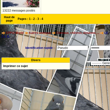
13222 messages postés
Haut de
Pages :
1
-
2
-
3
-
4
page
CFPOI World
Autres animaux
Chevaux, chèvres, moutons, ...
LE
Z à JL
Identification rapide :
Divers
Imprimer ce sujet