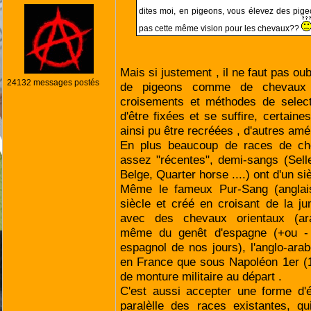
dites moi, en pigeons, vous élevez des pige
pas cette même vision pour les chevaux??
Mais si justement , il ne faut pas ou
24132 messages postés
de pigeons comme de chevaux 
croisements et méthodes de select
d'être fixées et se suffire, certaine
ainsi pu être recréées , d'autres amé
En plus beaucoup de races de ch
assez "récentes", demi-sangs (Sell
Belge, Quarter horse ....) ont d'un si
Même le fameux Pur-Sang (anglai
siècle et créé en croisant de la ju
avec des chevaux orientaux (ara
même du genêt d'espagne (+ou -
espagnol de nos jours), l'anglo-ara
en France que sous Napoléon 1er (1
de monture militaire au départ .
C'est aussi accepter une forme d'é
paralèlle des races existantes, qu