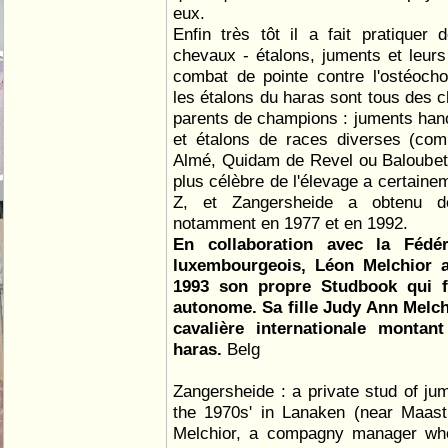
eux.
Enfin très tôt il a fait pratiquer
chevaux - étalons, juments et leur
combat de pointe contre l'ostéoch
les étalons du haras sont tous des
parents de champions : juments hano
et étalons de races diverses (com
Almé, Quidam de Revel ou Baloubet 
plus célèbre de l'élevage a certaine
Z, et Zangersheide a obtenu de
notamment en 1977 et en 1992.
En collaboration avec la Fédé
luxembourgeois, Léon Melchior 
1993 son propre Studbook qui f
autonome. Sa fille Judy Ann Melch
cavalière internationale montan
haras.
Belg
Zangersheide : a private stud of ju
the 1970s' in Lanaken (near Maast
Melchior, a compagny manager wh