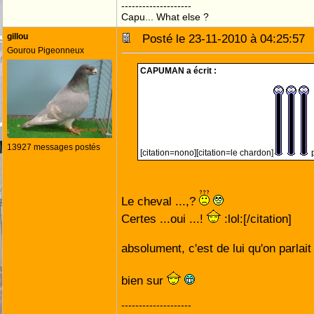
--------------------
Capu... What else ?
gillou
Posté le 23-11-2010 à 04:25:5
Gourou Pigeonneux
CAPUMAN a écrit :
13927 messages postés
[citation=nono][citation=le chardon]
p
Le cheval ...,?
Certes ...oui ...!
:lol:[/citation]
absolument, c'est de lui qu'on parlait 
bien sur
--------------------