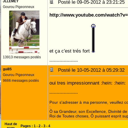
JLLEMEY
Posté le 09-05-2012 à 23:21:2
Gourou Pigeonneux
http://www.youtube.com/watch?
et ça c'est trés fort
13913 messages postés
--------------------
gui85
Posté le 10-05-2012 à 05:29:3
Gourou Pigeonneux
9666 messages postés
oui tres impressionnant :hein: :hein:
--------------------
Pour s'adresser à ma personne, veuillez 
:
Ô sa Grandeur, son Excellence, Divinité de 
Roi de Toutes choses, Ô puissant esprit sup
Haut de
Pages :
1
-
2
-
3
-
4