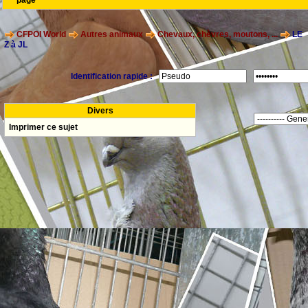
page
CFPOI World
Autres animaux
Chevaux, chèvres, moutons, ...
LE
Z à JL
Identification rapide :
Divers
Imprimer ce sujet