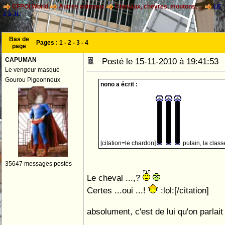
CFPOI World
Autres animaux
Chevaux, chèvres, moutons, ...
LE
Z à JL
Bas de
Pages :
1
-
2
-
3
-
4
page
CAPUMAN
Posté le 15-11-2010 à 19:41:5
Le vengeur masqué
Gourou Pigeonneux
nono a écrit :
[citation=le chardon]
putain, la classe 
35647 messages postés
Le cheval ...,?
Certes ...oui ...!
:lol:[/citation]
absolument, c'est de lui qu'on parlai