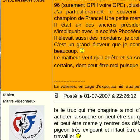
24132 messages postés
96 (surement GPH voire GPE) ,plusie
J'ai particulièrement le souven
champion de France! Une petite merv
Il était un des anciens préside
s'impliquait avec la société Phocéèn
Il élevait aussi des mondains ,je croi
C'est un grand éleveur que je con
beaucoup.
Le malheur veut qu'il arrête et sa s
certains, dont peut-être moi puisque 
--------------------
En volières, en cage d'expo, au nid, aux peti
fabien
Posté le 01-07-2007 à 22:26:1
Maitre Pigeonneux
la le truc qui me chagrine a moi c'
acheter la souche on peut ètre sur qu
et peut ètre meme y rentrer des défa
pigeon très exigeant et il faut ètre
travailler