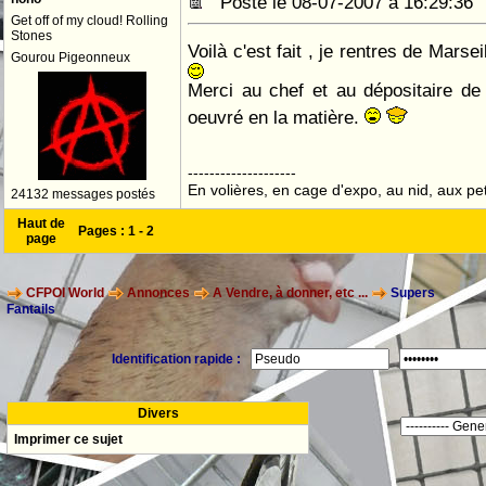
Posté le 08-07-2007 à 16:29:3
Get off of my cloud! Rolling
Stones
Voilà c'est fait , je rentres de Marsei
Gourou Pigeonneux
Merci au chef et au dépositaire d
oeuvré en la matière.
--------------------
En volières, en cage d'expo, au nid, aux peti
24132 messages postés
Haut de
Pages :
1
-
2
page
CFPOI World
Annonces
A Vendre, à donner, etc ...
Supers
Fantails
Identification rapide :
Divers
Imprimer ce sujet