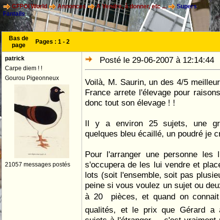
CFPOI World
Annonces
A Vendre, à donner, etc ...
Supers
Fantails
Bas de
Pages :
1
-
2
page
patrick
Posté le 29-06-2007 à 12:14:4
Carpe diem ! !
Gourou Pigeonneux
Voilà, M. Saurin, un des 4/5 meilleu
France arrete l'élevage pour raisons
donc tout son élevage ! !
Il y a environ 25 sujets, une gr
quelques bleu écaillé, un poudré je cr
Pour l'arranger une personne les l
s'occupera de les lui vendre et place
21057 messages postés
lots (soit l'ensemble, soit pas plusi
peine si vous voulez un sujet ou deux)
à 20  pièces, et quand on connait
qualités, et le prix que Gérard a