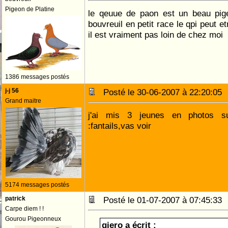
Pigeon de Platine
le qeuue de paon est un beau pige
bouvreuil en petit race le qpi peut e
il est vraiment pas loin de chez moi
1386 messages postés
j-j 56
Posté le 30-06-2007 à 22:20:0
Grand maitre
j'ai mis 3 jeunes en photos s
:fantails,vas voir
5174 messages postés
patrick
Posté le 01-07-2007 à 07:45:3
Carpe diem ! !
Gourou Pigeonneux
giero a écrit :