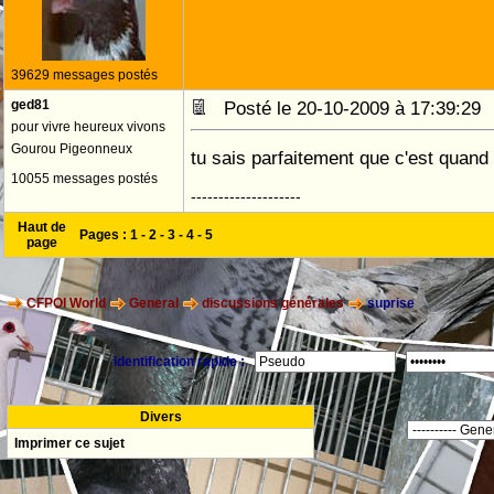
39629 messages postés
ged81
Posté le 20-10-2009 à 17:39:2
pour vivre heureux vivons
Gourou Pigeonneux
tu sais parfaitement que c'est quan
10055 messages postés
--------------------
Haut de
Pages :
1
-
2
-
3
-
4
-
5
page
CFPOI World
General
discussions générales
suprise
Identification rapide :
Divers
Imprimer ce sujet