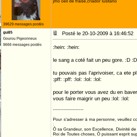
jmo oeil de fraise,criador lusitano
39629 messages postés
gui85
Posté le 20-10-2009 à 16:46:5
Gourou Pigeonneux
9666 messages postés
:hein: :hein:
le sang a coté fait un peu gore. :D :D
tu pouvais pas l'aprivoiser, ca ete pl
:pff: :pff: :lol: :lol: :lol:
pour le porter vous avez du en baver
vous faire maigrir un peu :lol: :lol:
--------------------
Pour s'adresser à ma personne, veuillez 
:
Ô sa Grandeur, son Excellence, Divinité de 
Roi de Toutes choses, Ô puissant esprit sup