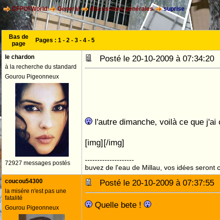
CFPOI World
General
discussions générales
suprise
Bas de
Pages :
1
-
2
-
3
-
4
-
5
page
le chardon
Posté le 20-10-2009 à 07:34:2
à la recherche du standard
Gourou Pigeonneux
l'autre dimanche, voilà ce que j'ai
[img]
[/img]
--------------------
72927 messages postés
buvez de l'eau de Millau, vos idées seront c
coucou54300
Posté le 20-10-2009 à 07:37:5
la misére n'est pas une
fatalité
Quelle bete !
Gourou Pigeonneux