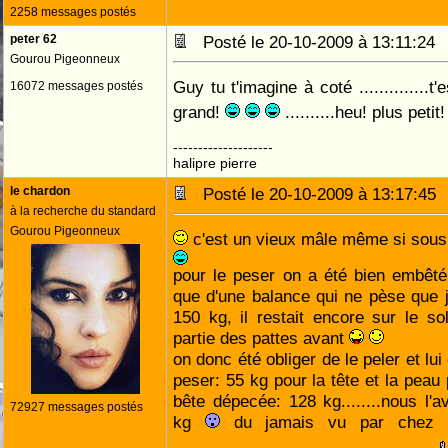
2258 messages postés
peter 62
Posté le 20-10-2009 à 13:11:2
Gourou Pigeonneux
Guy tu t'imagine à coté ..............t'es
16072 messages postés
grand!
..........heu! plus petit
--------------------
halipre pierre
le chardon
Posté le 20-10-2009 à 13:17:4
à la recherche du standard
Gourou Pigeonneux
c'est un vieux mâle même si sous 
pour le peser on a été bien embêt
que d'une balance qui ne pèse que ju
150 kg, il restait encore sur le so
partie des pattes avant
on donc été obliger de le peler et lui 
peser: 55 kg pour la tête et la peau
bête dépecée: 128 kg........nous l
72927 messages postés
kg
du jamais vu par chez no