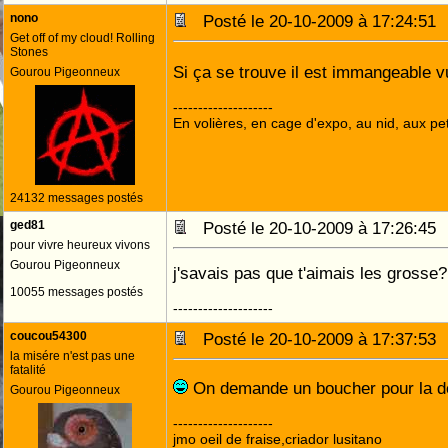
nono
Posté le 20-10-2009 à 17:24:5
Get off of my cloud! Rolling
Stones
Si ça se trouve il est immangeable v
Gourou Pigeonneux
--------------------
En volières, en cage d'expo, au nid, aux peti
24132 messages postés
ged81
Posté le 20-10-2009 à 17:26:4
pour vivre heureux vivons
Gourou Pigeonneux
j'savais pas que t'aimais les grosse
10055 messages postés
--------------------
coucou54300
Posté le 20-10-2009 à 17:37:5
la misére n'est pas une
fatalité
On demande un boucher pour la d
Gourou Pigeonneux
--------------------
jmo oeil de fraise,criador lusitano