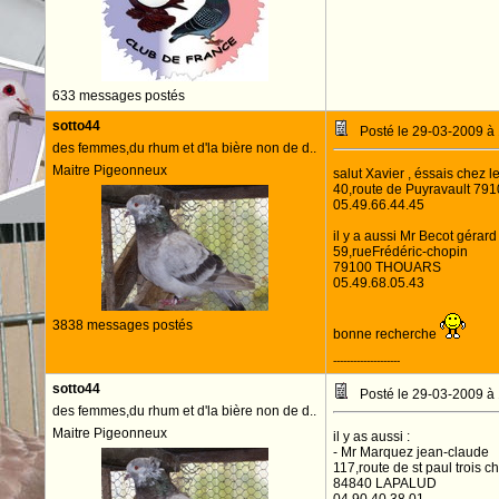
633 messages postés
sotto44
Posté le 29-03-2009 à
des femmes,du rhum et d'la bière non de d..
Maitre Pigeonneux
salut Xavier , éssais chez le
40,route de Puyravault 7
05.49.66.44.45
il y a aussi Mr Becot gérard
59,rueFrédéric-chopin
79100 THOUARS
05.49.68.05.43
3838 messages postés
bonne recherche
--------------------
sotto44
Posté le 29-03-2009 à
des femmes,du rhum et d'la bière non de d..
Maitre Pigeonneux
il y as aussi :
- Mr Marquez jean-claude
117,route de st paul trois c
84840 LAPALUD