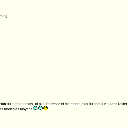
eming
 club du tambour mais j'ai plus l'adresse et me rappel plus du nom,il vie dans l'allier
c mes modestes moyens