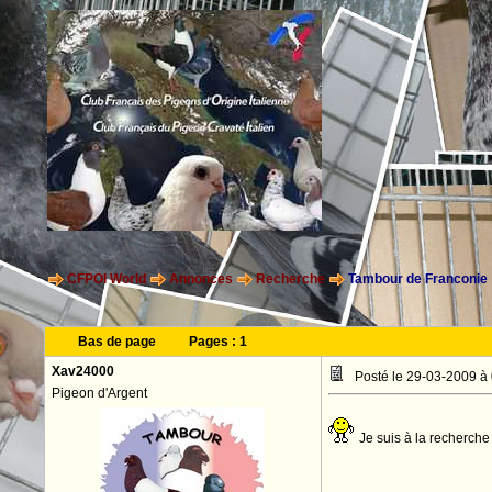
CFPOI World
Annonces
Recherche
Tambour de Franconie
Bas de page
Pages :
1
Xav24000
Posté le 29-03-2009 à
Pigeon d'Argent
Je suis à la recherche