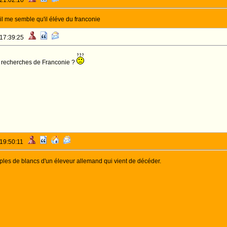
 21:02:10
 il me semble qu'il éléve du franconie
 17:39:25
s recherches de Franconie ?
 19:50:11
ples de blancs d'un éleveur allemand qui vient de décéder.