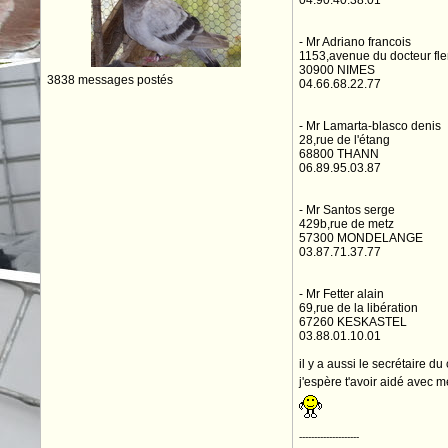
04.90.40.38.01
- Mr Adriano francois
1153,avenue du docteur fl
30900 NIMES
3838 messages postés
04.66.68.22.77
- Mr Lamarta-blasco denis
28,rue de l'étang
68800 THANN
06.89.95.03.87
- Mr Santos serge
429b,rue de metz
57300 MONDELANGE
03.87.71.37.77
- Mr Fetter alain
69,rue de la libération
67260 KESKASTEL
03.88.01.10.01
il y a aussi le secrétaire du
j'espère t'avoir aidé ave
--------------------