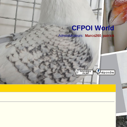
CFPOI World
Administrateurs :
Marco260
,
patrick