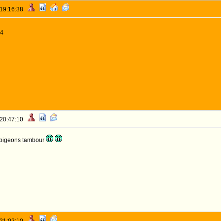
 19:16:38
44
 20:47:10
 pigeons tambour