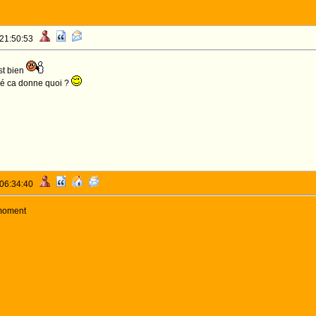
 21:50:53
st bien
filé ca donne quoi ?
 06:34:40
 moment