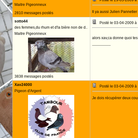
Posté le 29-03-2009 à
Maitre Pigeonneux
Il ya aussi Julien Pannetier
2810 messages postés
sotto44
Posté le 03-04-2009 à
des femmes,du rhum et d'la bière non de d..
Maitre Pigeonneux
alors xav,ca donne quoi te
--------------------
3838 messages postés
Xav24000
Posté le 03-04-2009 à
Pigeon d'Argent
Je dois récupérer deux cou