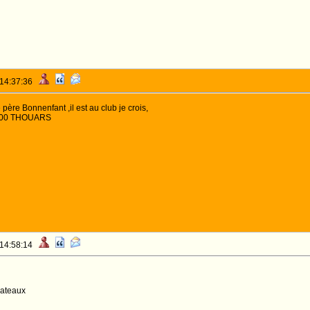
 14:37:36
 père Bonnenfant ,il est au club je crois,
9100 THOUARS
 14:58:14
hateaux