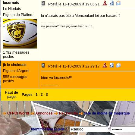
lucernois
Posté le 11-10-2009 à 19:06:21
Le Niortais
Pigeon de Platine
tu n'aurais pas été a Moncoutant toi par hasard ?
--------------------
ma passion? mes pigeons bien sur!!!
1792 messages
postés
jb le choletais
Posté le 11-10-2009 à 22:29:17
Pigeon d'Argent
555 messages
bien vu lucernois!!!
postés
--------------------
Haut de
Pages :
1
-
2
-
3
page
CFPOI World
Annonces
Recherche
tete de moine de majorque
Identification rapide :