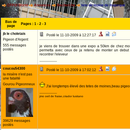
CFPOI World
Annonces
Recherche
tete de moine de majorque
Bas de
Pages :
1
-
2
-
3
page
jb le choletais
Posté le 11-10-2009 à 12:27:17
Pigeon d'Argent
555 messages
je viens de trouver dans une expo a 50km de chez mo
postés
permetta avec ceux de ja retenu de monter un debut
recontrer l'eleveur
--------------------
coucou54300
Posté le 11-10-2009 à 17:02:12
la misére n'est pas
une fatalité
Gourou Pigeonneux
J'ai longtemps élevé des tetes de moines,beau pigeon
--------------------
jmo oeil de fraise,criador lusitano
39629 messages
postés