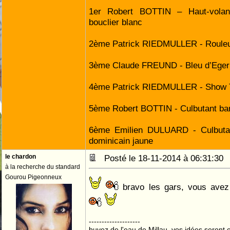
1er Robert BOTTIN – Haut-volan
bouclier blanc
2ème Patrick RIEDMULLER - Rouleur
3ème Claude FREUND - Bleu d’Eger
4ème Patrick RIEDMULLER - Show Ti
5ème Robert BOTTIN - Culbutant ba
6ème Emilien DULUARD - Culbutan
dominicain jaune
le chardon
Posté le 18-11-2014 à 06:31:3
à la recherche du standard
Gourou Pigeonneux
bravo les gars, vous avez
--------------------
buvez de l'eau de Millau, vos idées seront c