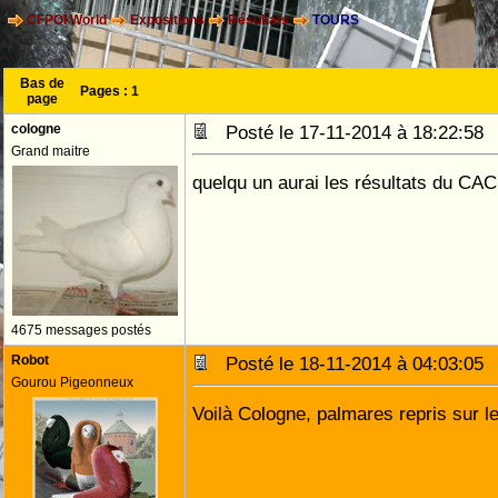
CFPOI World
Expositions
Résultats
TOURS
Bas de
Pages :
1
page
cologne
Posté le 17-11-2014 à 18:22:5
Grand maitre
quelqu un aurai les résultats du CA
4675 messages postés
Robot
Posté le 18-11-2014 à 04:03:0
Gourou Pigeonneux
Voilà Cologne, palmares repris sur 