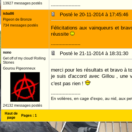
13927 messages postés
--------------------
isba86
Posté le 20-11-2014 à 17:45:4
Pigeon de Bronze
734 messages postés
Félicitations aux vainqueurs et brav
réussite
--------------------
nono
Posté le 21-11-2014 à 18:31:3
Get off of my cloud! Rolling
Stones
Gourou Pigeonneux
merci pour les résultats et bravo à t
je suis d'accord avec Gillou , une 
c'est pas rien !
--------------------
En volières, en cage d'expo, au nid, aux peti
24132 messages postés
Haut de
Pages :
1
page