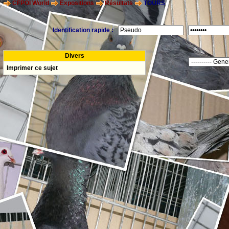
CFPOI World
Expositions
Résultats
TOURS
Identification rapide :
Divers
Imprimer ce sujet