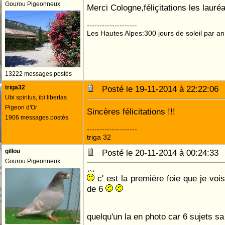
Gourou Pigeonneux
Merci Cologne,féliçitations les lauré
--------------------
Les Hautes Alpes:300 jours de soleil par an
13222 messages postés
triga32
Posté le 19-11-2014 à 22:22:0
Ubi spiritus, ibi libertas
Pigeon d'Or
Sincères félicitations !!!
1906 messages postés
--------------------
triga 32
gillou
Posté le 20-11-2014 à 00:24:3
Gourou Pigeonneux
c' est la première foie que je voi
de 6
quelqu'un la en photo car 6 sujets sa