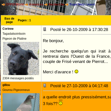
CFPOI World
Annonces
Recherche
Trajet Metz / ouest
Bas de
Pages :
1
page
Corinne
Posté le 26-10-2009 à 17:30:2
Tagadatsointsoin
Pigeon de Platine
Re bonjour,
Je recherche quelqu'un qui irait 
rentrerai dans l'Ouest de la Franc
couple de Frisé venant de Pierrot...
Merci d'avance !
2304 messages postés
gillou
Posté le 27-10-2009 à 04:17:4
Gourou Pigeonneux
a quelle endroit plus pressisément,sa
3 fois??