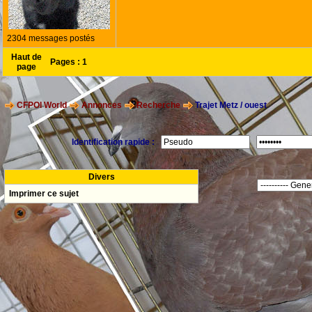
2304 messages postés
Haut de
Pages :
1
page
CFPOI World
Annonces
Recherche
Trajet Metz / ouest
Identification rapide :
Divers
Imprimer ce sujet