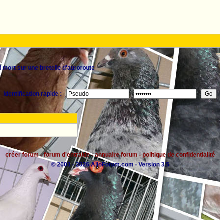
 mort sur une bretelle d'auroroute
Identification rapide :
créer forum
-
forum d'entraide
-
annuaire forum
-
politique de confidentialité
© 2003 - 2026 AlloForum.com - Version 3.5