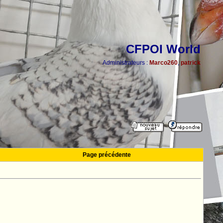
CFPOI World
Administrateurs :
Marco260
,
patrick
Page précédente