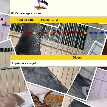
6675 messages postés
Haut de page
Pages :
1
-
2
CFPOI World
General
discussions générales
Trouvé renard
Divers
Imprimer ce sujet