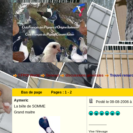
CFPOI World
General
discussions générales
Trouvé renard
Bas de page
Pages :
1
-
2
Aymeric
Posté le 08-08-2006 à
La béte de SOMME
Grand maitre
--------------------
Vive l'élevage