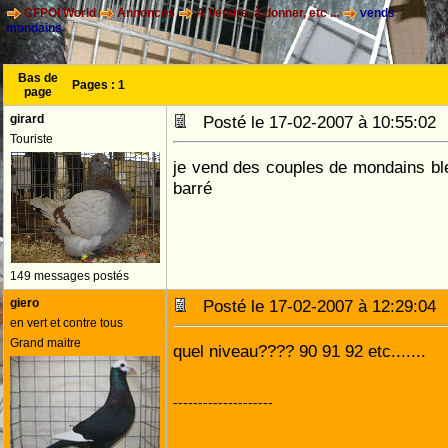
CFPOI World
Annonces
A Vendre, à donner, etc ...
vends
mondains
Bas de
Pages :
1
page
girard
Posté le 17-02-2007 à 10:55:0
Touriste
je vend des couples de mondains bl
barré
149 messages postés
giero
Posté le 17-02-2007 à 12:29:0
en vert et contre tous
Grand maitre
quel niveau???? 90 91 92 etc.......
--------------------