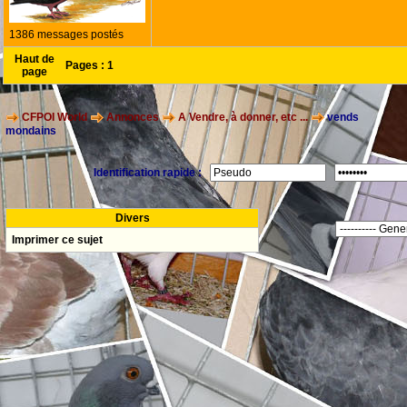
1386 messages postés
Haut de
Pages :
1
page
CFPOI World
Annonces
A Vendre, à donner, etc ...
vends
mondains
Identification rapide :
Divers
Imprimer ce sujet