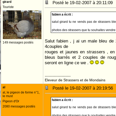
girard
Posté le 19-02-2007 à 20:11:0
Touriste
fabien a écrit :
salut girard tu ne vends pas de strassers b
photos des strassers que tu souhaites vendre
Salut fabien , j ai un male bleu de
149 messages postés
4couples de
rouges et jaunes en strassers , e
bleus barrés et 2 couples de roug
seront en ligne ce we .
--------------------
Eleveur de Strassers et de Mondains
al
Posté le 19-02-2007 à 20:19:5
al, le pigeon de forme n°1,
le must
fabien a écrit :
Pigeon d'Or
2080 messages postés
salut girard tu ne vends pas de strassers b
photos des strassers que tu souhaites vendre