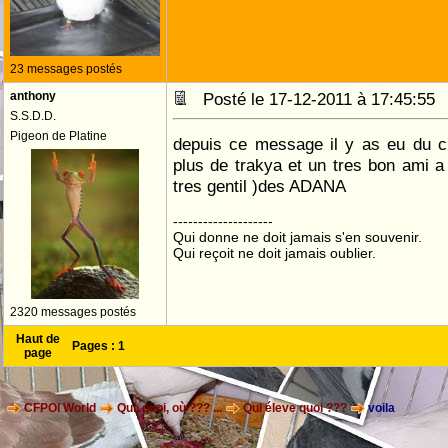
23 messages postés
anthony
Posté le 17-12-2011 à 17:45:5
S.S.D.D.
Pigeon de Platine
depuis ce message il y as eu du c
plus de trakya et un tres bon ami a 
tres gentil )des ADANA
--------------------
Qui donne ne doit jamais s'en souvenir.
Qui reçoit ne doit jamais oublier.
2320 messages postés
Haut de
Pages :
1
page
CFPOI World
Qui, quoi, où ??? ...
Qui éleve quoi ???
voila