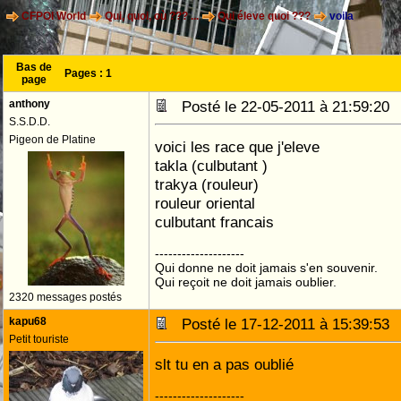
CFPOI World
Qui, quoi, où ??? ...
Qui éleve quoi ???
voila
Bas de
Pages :
1
page
anthony
Posté le 22-05-2011 à 21:59:2
S.S.D.D.
Pigeon de Platine
voici les race que j'eleve
takla (culbutant )
trakya (rouleur)
rouleur oriental
culbutant francais
--------------------
Qui donne ne doit jamais s'en souvenir.
Qui reçoit ne doit jamais oublier.
2320 messages postés
kapu68
Posté le 17-12-2011 à 15:39:5
Petit touriste
slt tu en a pas oublié
--------------------