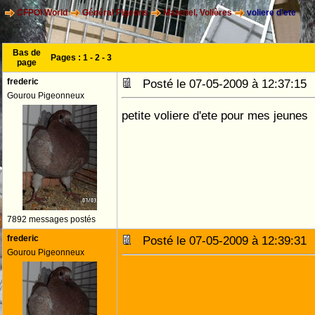
CFPOI World
Général Pigeons
Materiel, Volières
voliere d'ete
Bas de
Pages :
1
-
2
-
3
page
frederic
Posté le 07-05-2009 à 12:37:1
Gourou Pigeonneux
petite voliere d'ete pour mes jeunes
7892 messages postés
frederic
Posté le 07-05-2009 à 12:39:3
Gourou Pigeonneux