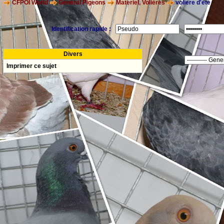
CFPOI World
Général Pigeons
Materiel, Volières
voliere d'ete
Identification rapide :
Divers
Imprimer ce sujet