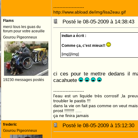
--------------------
http://www.abload.de/img/lisa2eau.gif
Flams
Posté le 08-05-2009 à 14:38:4
merci tous les guas du
forum pour votre aceuille
indian a écrit :
Gourou Pigeonneux
Comme ça, c'est mieux!!
[img]
[/img]
ci ces pour te mettre dedans il ma
cacahuete
19230 messages postés
--------------------
l'eau est un liquide très corrosif ,la pre
troubler le pastis !!!
dans la vie on fait pas comme on veut mai
prost !!!!!!!! .....
ça ne finira jamais
frederic
Posté le 08-05-2009 à 15:12:3
Gourou Pigeonneux