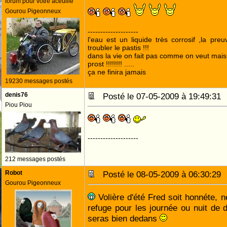
forum pour votre aceuille
Gourou Pigeonneux
--------------------
l'eau est un liquide très corrosif ,la pre
troubler le pastis !!!
dans la vie on fait pas comme on veut mai
prost !!!!!!!! .....
ça ne finira jamais
19230 messages postés
denis76
Posté le 07-05-2009 à 19:49:3
Piou Piou
--------------------
212 messages postés
Robot
Posté le 08-05-2009 à 06:30:2
Gourou Pigeonneux
Volière d'été Fred soit honnéte, n
refuge pour les journée ou nuit de 
seras bien dedans