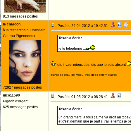
813 messages postés
le chardon
Posté le 24-04-2012 à 19:42:51
à la recherche du standard
Gourou Pigeonneux
Texan a écrit :
je te téléphone
ok, il vaut mieux des fois que je sois absent
--------------------
buvez de l'eau de Millau, vos idées seront claires
72927 messages postés
nico11590
Posté le 01-05-2012 à 08:28:41
Pigeon d'Argent
625 messages postés
Texan a écrit :
un grand merci a tous ça me va droit au :coe2:
et c'est demain que je part si j'ai le temps je 