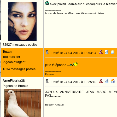
avec plaisir Jean-Marc tu es toujours le bienv
--------------------
buvez de l'eau de Millau, vos idées seront claires
72927 messages postés
Texan
Posté le 24-04-2012 à 18:53:34
Toujours fier
Pigeon d'Argent
je te téléphone
1634 messages postés
--------------------
Coucou
ArnoFigurita38
Posté le 24-04-2012 à 19:25:40
Pigeon de Bronze
JOYEUX ANNIVERSAIRE JEAN MARC MEM
PAS.............
--------------------
Besson Arnaud