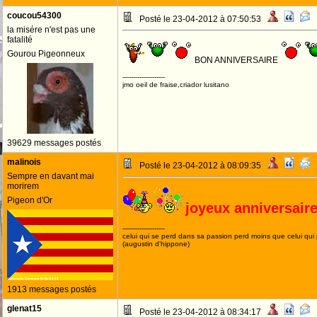
coucou54300
Posté le 23-04-2012 à 07:50:53
la misére n'est pas une
fatalité
Gourou Pigeonneux
BON ANNIVERSAIRE
--------------------
jmo oeil de fraise,criador lusitano
39629 messages postés
malinois
Posté le 23-04-2012 à 08:09:35
Sempre en davant mai
morirem
Pigeon d'Or
joyeux anniversair
--------------------
celui qui se perd dans sa passion perd moins que celui qui
(augustin d'hippone)
1913 messages postés
glenat15
Posté le 23-04-2012 à 08:34:17