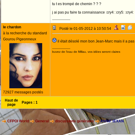
tu t es trompé de chemin ? ? ?
j ai pas pu faire ta connaissance :cry4: :cry5: :cry4:
--------------------
le chardon
Posté le 01-05-2012 à 10:50:54
à la recherche du standard
Gourou Pigeonneux
il était désolé mon bon Jean-Marc mais il a pas
--------------------
buvez de l'eau de Millau, vos idées seront claires
72927 messages postés
Haut de
Pages :
1
page
CFPOI World
General
discussions générales
ANNIF tEXAN