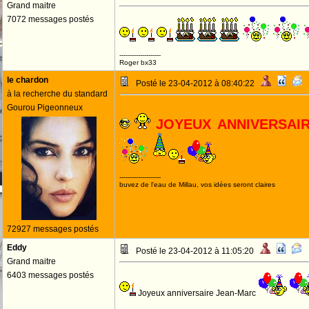
Grand maitre
7072 messages postés
--------------------
Roger bx33
le chardon
Posté le 23-04-2012 à 08:40:22
à la recherche du standard
Gourou Pigeonneux
JOYEUX ANNIVERSAI
--------------------
buvez de l'eau de Millau, vos idées seront claires
72927 messages postés
Eddy
Posté le 23-04-2012 à 11:05:20
Grand maitre
6403 messages postés
Joyeux anniversaire Jean-Marc