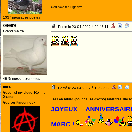
--------------------
God save the Pigeon!!!
1337 messages postés
cologne
Posté le 23-04-2012 à 21:45:11
Grand maitre
4675 messages postés
nono
Posté le 24-04-2012 à 15:35:05
Get off of my cloud! Rolling
Stones
Très en retard (pour cause d'expo) mais très sincèr
Gourou Pigeonneux
JOYEUX ANNIVERSAI
MARC !