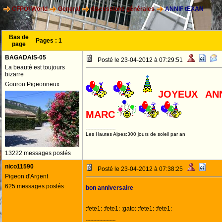
CFPOI World
General
discussions générales
ANNIF tEXAN
Bas de
Pages :
1
page
BAGADAIS-05
Posté le 23-04-2012 à 07:29:51
La beauté est toujours
bizarre
Gourou Pigeonneux
JOYEUX AN
MARC
--------------------
Les Hautes Alpes:300 jours de soleil par an
13222 messages postés
nico11590
Posté le 23-04-2012 à 07:38:25
Pigeon d'Argent
625 messages postés
bon anniversaire
:fete1: :fete1: :gato: :fete1: :fete1:
--------------------