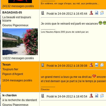
--------------------
En volières, en cage d'expo, au nid, aux petits-pois...
24132 messages postés
BAGADAIS-05
Posté le 24-04-2012 à 16:45:44
La beauté est toujours
bizarre
Je crois que le veinard est parti en vacances
Gourou Pigeonneux
--------------------
Les Hautes Alpes:300 jours de soleil par an
13222 messages postés
Texan
Posté le 24-04-2012 à 18:39:08
Toujours fier
Pigeon d'Argent
un grand merci a tous ça me va droit au
encore
1634 messages postés
et c'est demain que je part si j'ai le temps je passe
--------------------
Coucou
le chardon
Posté le 24-04-2012 à 18:40:54
à la recherche du standard
Gourou Pigeonneux