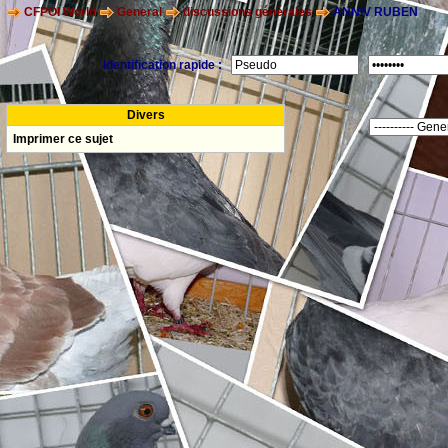
CFPOI World
General
discussions générales
ANNIV RUBEN
Identification rapide :
Divers
Imprimer ce sujet