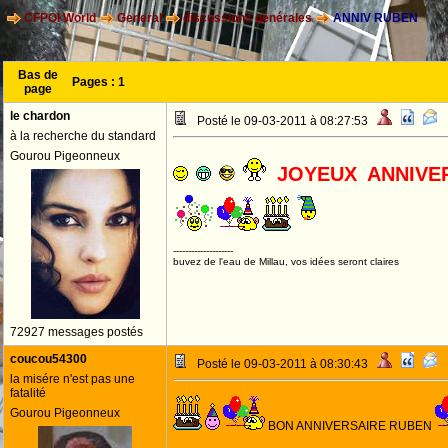
CFPOI World
General
discussions générales
ANNIV RUBEN
Bas de
Pages :
1
page
le chardon
Posté le 09-03-2011 à 08:27:53
à la recherche du standard
Gourou Pigeonneux
JOYEUX ANNIVE
--------------------
buvez de l'eau de Millau, vos idées seront claires
72927 messages postés
coucou54300
Posté le 09-03-2011 à 08:30:43
la misére n'est pas une
fatalité
Gourou Pigeonneux
BON ANNIVERSAIRE RUBEN