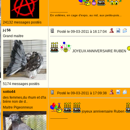
RUBEN !
--------------------
En volières, en cage d'expo, au nid, aux petits-pois...
24132 messages postés
j-j 56
Posté le 09-03-2011 à 16:17:04
Grand maitre
JOYEUX ANNIVERSAIRE RUBEN
5174 messages postés
sotto44
Posté le 09-03-2011 à 17:09:38
des femmes,du rhum et d'la
bière non de d..
Maitre Pigeonneux
joyeux anniversaire Ruben
--------------------