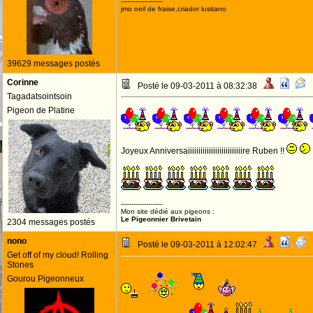
--------------------
jmo oeil de fraise,criador lusitano
39629 messages postés
Corinne
Posté le 09-03-2011 à 08:32:38
Tagadatsointsoin
Pigeon de Platine
Joyeux Anniversaiiiiiiiiiiiiiiiiiiiiiiiiiire Ruben !!
--------------------
Mon site dédié aux pigeons :
Le Pigeonnier Brivetain
2304 messages postés
nono
Posté le 09-03-2011 à 12:02:47
Get off of my cloud! Rolling
Stones
Gourou Pigeonneux
JOYEUX