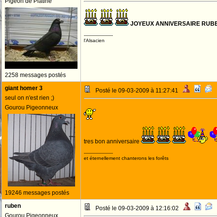
Pigeon de Platine
JOYEUX ANNIVERSAIRE RUB
--------------------
l'Alsacien
2258 messages postés
giant homer 3
Posté le 09-03-2009 à 11:27:41
seul on n'est rien ;)
Gourou Pigeonneux
tres bon anniversaire
--------------------
et éternellement chanterons les forêts
19246 messages postés
ruben
Posté le 09-03-2009 à 12:16:02
Gourou Pigeonneux