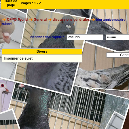
Haut de
Pages :
1
-
2
page
CFPOI World
General
discussions générales
bon anniverssaire
ruben!
Identification rapide :
Divers
Imprimer ce sujet