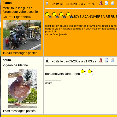
Flams
Posté le 09-03-2009 à 20:21:46
merci tous les guas du
forum pour votre aceuille
JOYEUX ANNIVERSAIRE RU
Gourou Pigeonneux
--------------------
l'eau est un liquide très corrosif ,la preuve une seule goutte s
dans la vie on fait pas comme on veut mais on fait comme 
prost !!!!!!!! .....
ça ne finira jamais
19230 messages postés
doum
Posté le 09-03-2009 à 21:03:29
Pigeon de Platine
bon anniverssaire ruben
--------------------
doum
1639 messages postés