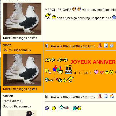
MERCI LES GARS
vous allez me faire chia
bon et( ben ça nous rajeunitpas tout ça
14096 messages postés
ruben
Posté le 09-03-2009 à 12:18:45
Gourou Pigeonneux
JOYEUX ANNIVE
JE TE KIFFE
14096 messages postés
patrick
Posté le 09-03-2009 à 12:31:17
Carpe diem ! !
Gourou Pigeonneux
..
...
..