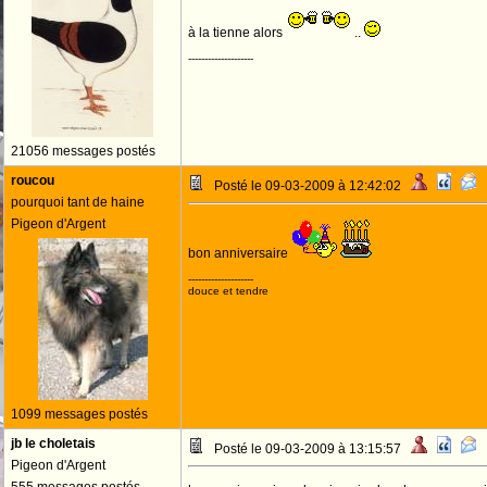
à la tienne alors
..
--------------------
21056 messages postés
roucou
Posté le 09-03-2009 à 12:42:02
pourquoi tant de haine
Pigeon d'Argent
bon anniversaire
--------------------
douce et tendre
1099 messages postés
jb le choletais
Posté le 09-03-2009 à 13:15:57
Pigeon d'Argent