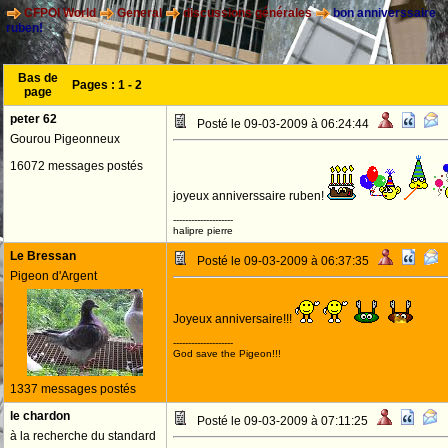
CFPOI World
General
discussions générales
bon anniverssaire
ruben!
Bas de
Pages :
1
-
2
page
peter 62
Posté le 09-03-2009 à 06:24:44
Gourou Pigeonneux
16072 messages postés
joyeux anniverssaire ruben!
--------------------
halipre pierre
Le Bressan
Posté le 09-03-2009 à 06:37:35
Pigeon d'Argent
Joyeux anniversaire!!!
--------------------
God save the Pigeon!!!
1337 messages postés
le chardon
Posté le 09-03-2009 à 07:11:25
à la recherche du standard