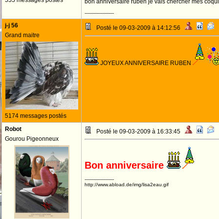
555 messages postés
bon anniversaire ruben je vais chercher mes coqui
--------------------
j-j 56
Posté le 09-03-2009 à 14:12:56
Grand maitre
JOYEUX ANNIVERSAIRE RUBEN
5174 messages postés
Robot
Posté le 09-03-2009 à 16:33:45
Gourou Pigeonneux
Bon anniversaire
--------------------
http://www.abload.de/img/lisa2eau.gif