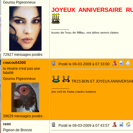
Gourou Pigeonneux
JOYEUX ANNIVERSAIRE 
--------------------
buvez de l'eau de Millau, vos idées seront claires
72927 messages postés
coucou54300
Posté le 09-03-2009 à 07:33:00
la misére n'est pas une
fatalité
Gourou Pigeonneux
TR2S BON ET JOYEUX ANNIVERSA
--------------------
jmo oeil de fraise,criador lusitano
39629 messages postés
remi
Posté le 09-03-2009 à 07:43:57
Pigeon de Bronze