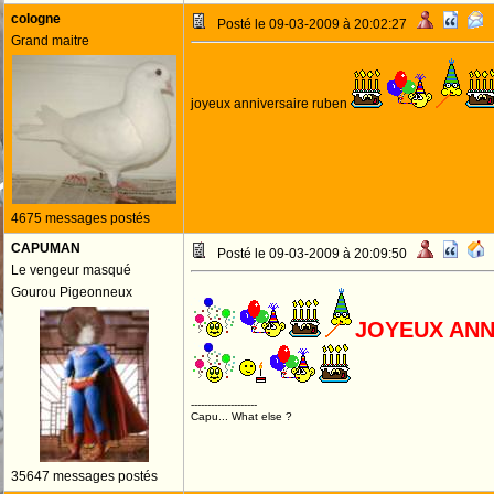
cologne
Posté le 09-03-2009 à 20:02:27
Grand maitre
joyeux anniversaire ruben
4675 messages postés
CAPUMAN
Posté le 09-03-2009 à 20:09:50
Le vengeur masqué
Gourou Pigeonneux
JOYEUX ANN
--------------------
Capu... What else ?
35647 messages postés