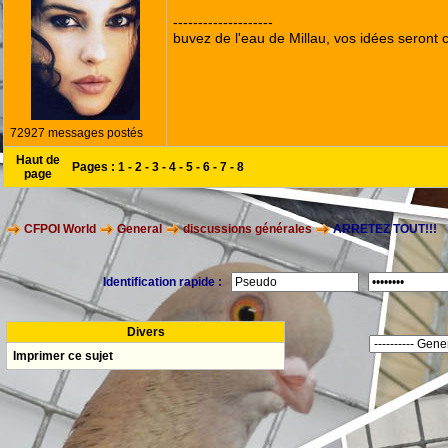
--------------------
buvez de l'eau de Millau, vos idées seront c
72927 messages postés
Haut de
Pages :
1
-
2
-
3
-
4
-
5
-
6
-
7
-
8
page
CFPOI World
General
discussions générales
ARRETEZ TOUT!!!
Identification rapide :
Divers
Imprimer ce sujet