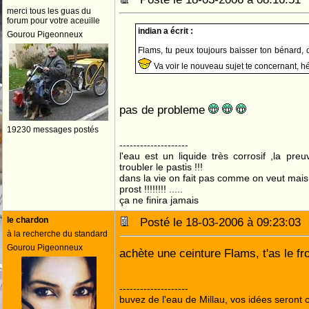
merci tous les guas du
forum pour votre aceuille
indian a écrit :
Gourou Pigeonneux
Flams, tu peux toujours baisser ton bénard, 
Va voir le nouveau sujet te concernant, hé
pas de probleme
19230 messages postés
--------------------
l'eau est un liquide très corrosif ,la pre
troubler le pastis !!!
dans la vie on fait pas comme on veut mai
prost !!!!!!!! .....
ça ne finira jamais
le chardon
Posté le 18-03-2006 à 09:23:0
à la recherche du standard
Gourou Pigeonneux
achète une ceinture Flams, t'as le f
--------------------
buvez de l'eau de Millau, vos idées seront c