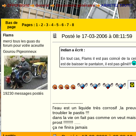
CFPOI World
General
discussions générales
ARRETEZ TOUT!!!
Bas de
Pages :
1
-
2
-
3
-
4
-
5
-
6
-
7
-
8
page
Flams
Posté le 17-03-2006 à 08:11:5
merci tous les guas du
forum pour votre aceuille
indian a écrit :
Gourou Pigeonneux
En tout cas, Flams il est pas coincé de la c
est de baisser le pantalon, il est pas gêné!!
19230 messages postés
--------------------
l'eau est un liquide très corrosif ,la pre
troubler le pastis !!!
dans la vie on fait pas comme on veut mai
prost !!!!!!!! .....
ça ne finira jamais