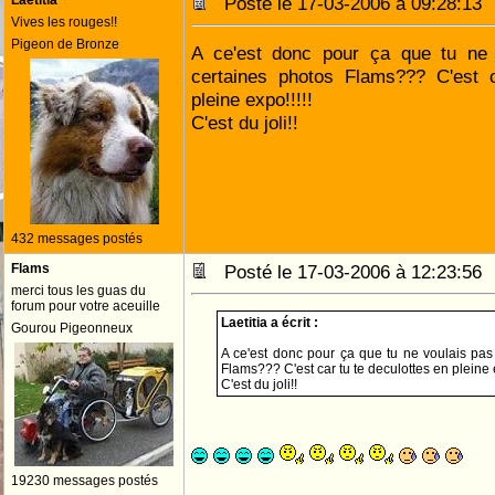
Laetitia
Posté le 17-03-2006 à 09:28:1
Vives les rouges!!
Pigeon de Bronze
A ce'est donc pour ça que tu ne 
certaines photos Flams??? C'est c
pleine expo!!!!!
C'est du joli!!
432 messages postés
Flams
Posté le 17-03-2006 à 12:23:5
merci tous les guas du
forum pour votre aceuille
Laetitia a écrit :
Gourou Pigeonneux
A ce'est donc pour ça que tu ne voulais pas
Flams??? C'est car tu te deculottes en pleine e
C'est du joli!!
19230 messages postés