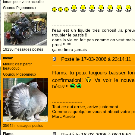
forum pour votre aceuille
Gourou Pigeonneux
--------------------
l'eau est un liquide très corrosif ,la pre
troubler le pastis !!!
dans la vie on fait pas comme on veut mai
prost !!!!!!!! .....
ça ne finira jamais
19230 messages postés
indian
Posté le 17-03-2006 à 23:14:1
Mourir, c'est partir
beaucoup.
Flams, tu peux toujours baisser to
Gourou Pigeonneux
confirmation!!
Va voir le nouvea
hélas!!!
--------------------
Tout ce qui arrive, arrive justement.
Comme si quelqu'un vous attribuait votre pa
Marc Aurèle
35642 messages postés
Flams
Posté le 18-03-2006 à 08:16:5