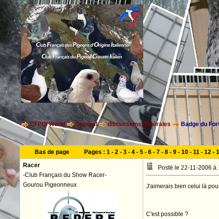
CFPOI World
General
discussions générales
Badge du Foru
Bas de page
Pages :
1
-
2
-
3
-
4
-
5
-
6
-
7
-
8
-
9
-
10
-
11
-
12
-
Racer
Posté le 22-11-2006 à
-Club Français du Show Racer-
Gourou Pigeonneux
J'aimerais bien celui là pou
C'est possible ?