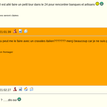
, il est allé faire un petit tour dans le 24 pour rencontrer banques et artisans
es seront claires
 21:01:39
 tu peut me le faire avec un cravates italien??????? merçi beaucoup car je ne suis 
on fromager
 21:02:27
? .......dis oui