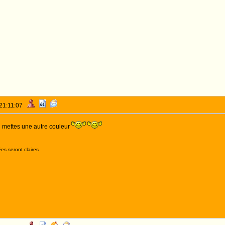
 21:11:07
i mettes une autre couleur
es seront claires