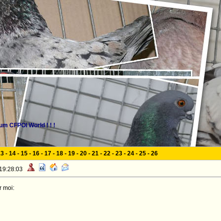
m CFPOI World ! ! !
13
-
14
-
15
-
16
-
17
-
18
-
19
-
20
-
21
-
22
-
23
-
24
-
25
-
26
 19:28:03
r moi: