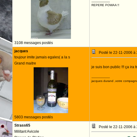
--------------------
REPERE POWAA !!
3108 messages postés
jacques
Posté le 22-11-2006 à
toujour imite jamais egales( a la s
Grand maitre
je suis bon public !!! ça ira 
--------------------
jacques durand ,votre compagn
5803 messages postés
Strass65
Posté le 22-11-2006 à
Militant Avicole