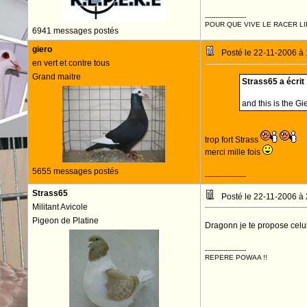
--------------------
POUR QUE VIVE LE RACER LI
6941 messages postés
giero
Posté le 22-11-2006 à
en vert et contre tous
Grand maitre
Strass65 a écrit 
and this is the G
trop fort Strass
merci mille fois
5655 messages postés
--------------------
Strass65
Posté le 22-11-2006 à
Militant Avicole
Pigeon de Platine
Dragonn je te propose celu
--------------------
REPERE POWAA !!