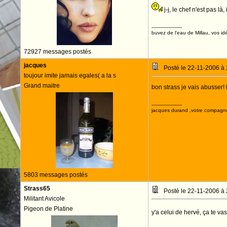
j-j, le chef n'est pas là
--------------------
buvez de l'eau de Millau, vos idé
72927 messages postés
jacques
Posté le 22-11-2006 à
toujour imite jamais egales( a la s
Grand maitre
bon strass je vais abusser!
--------------------
jacques durand ,votre compagn
5803 messages postés
Strass65
Posté le 22-11-2006 à
Militant Avicole
Pigeon de Platine
y'a celui de hervé, ça te vas 