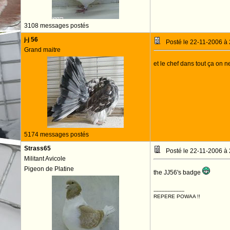
3108 messages postés
j-j 56
Posté le 22-11-2006 à
Grand maitre
et le chef dans tout ça on 
5174 messages postés
Strass65
Posté le 22-11-2006 à
Militant Avicole
Pigeon de Platine
the JJ56's badge
--------------------
REPERE POWAA !!