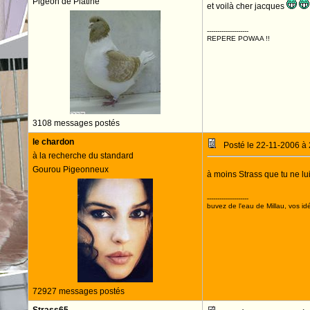
Pigeon de Platine
et voilà cher jacques
--------------------
REPERE POWAA !!
3108 messages postés
le chardon
Posté le 22-11-2006 à
à la recherche du standard
Gourou Pigeonneux
à moins Strass que tu ne lu
--------------------
buvez de l'eau de Millau, vos idé
72927 messages postés