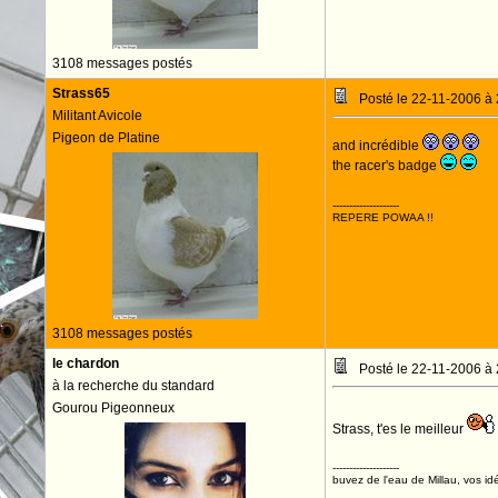
3108 messages postés
Strass65
Posté le 22-11-2006 à
Militant Avicole
Pigeon de Platine
and incrédible
the racer's badge
--------------------
REPERE POWAA !!
3108 messages postés
le chardon
Posté le 22-11-2006 à
à la recherche du standard
Gourou Pigeonneux
Strass, t'es le meilleur
--------------------
buvez de l'eau de Millau, vos idé