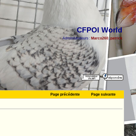
CFPOI World
Administrateurs :
Marco260
,
patrick
Page précédente
Page suivante