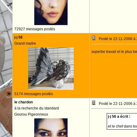
72927 messages postés
j-j 56
Posté le 22-11-2006 à
Grand maitre
superbe travail et le plus
5174 messages postés
le chardon
Posté le 22-11-2006 à
à la recherche du standard
Gourou Pigeonneux
j-j 56 a écrit :
et le chef dans t