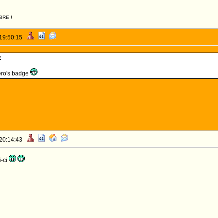
BRE !
 19:50:15
:
iero's badge
 20:14:43
i-ci