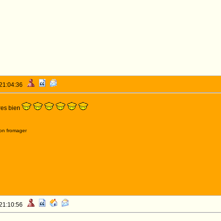
 21:04:36
tres bien
on fromager
 21:10:56