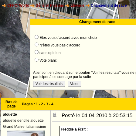
CFPOI World
Général Pigeons
Elevage
Changement de race
Changement de race
Etes vous d'accord avec mon choix
N'êtes vous pas d'accord
sans opinion
Vote blanc
Attention, en cliquant sur le bouton "Voir les résultats" vous ne
participer à ce sondage par la suite.
Bas de
Pages :
1
-
2
-
3
-
4
page
alouette
Posté le 04-04-2010 à 20:53:1
alouette gentille alouette
Grand Maitre Italianissime
Freddie a écrit :