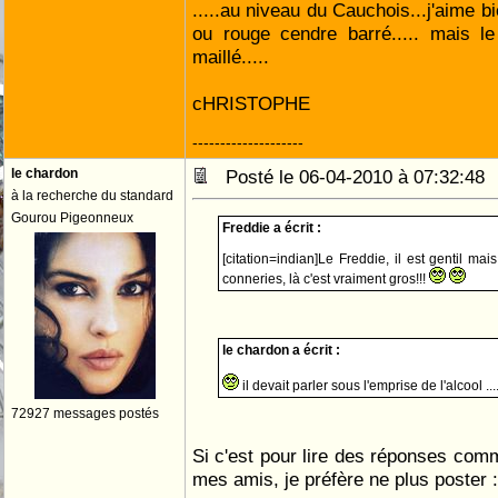
.....au niveau du Cauchois...j'aime b
ou rouge cendre barré..... mais le
maillé.....
cHRISTOPHE
--------------------
le chardon
Posté le 06-04-2010 à 07:32:4
à la recherche du standard
Gourou Pigeonneux
Freddie a écrit :
[citation=indian]Le Freddie, il est gentil ma
conneries, là c'est vraiment gros!!!
le chardon a écrit :
il devait parler sous l'emprise de l'alcool .....
72927 messages postés
Si c'est pour lire des réponses comm
mes amis, je préfère ne plus poster :(