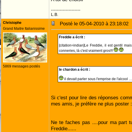
--------------------
L.B.
Christophe
Posté le 05-04-2010 à 23:18:0
Grand Maitre Italianissime
Freddie a écrit :
[citation=indian]Le Freddie, il est gentil ma
conneries, là c'est vraiment gros!!!
5869 messages postés
le chardon a écrit :
il devait parler sous l'emprise de l'alcool .....
Si c'est pour lire des réponses comm
mes amis, je préfère ne plus poster :(
Ne te faches pas ....pour ma part 
Freddie......