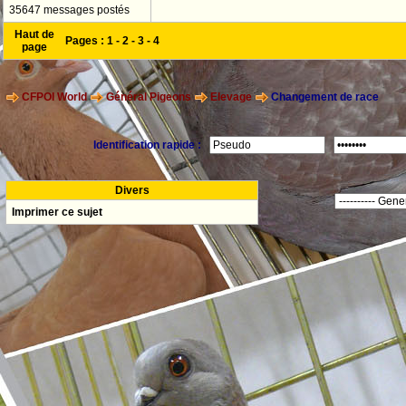
35647 messages postés
Haut de
Pages :
1
-
2
-
3
-
4
page
CFPOI World
Général Pigeons
Elevage
Changement de race
Identification rapide :
Divers
Imprimer ce sujet