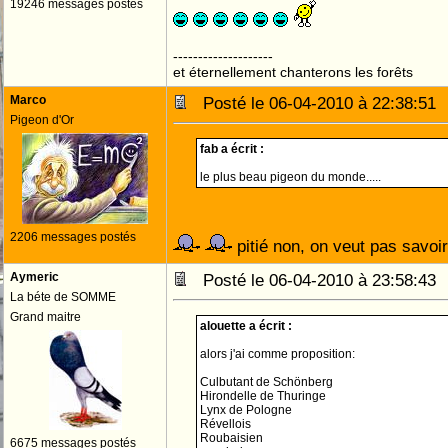
19246 messages postés
--------------------
et éternellement chanterons les forêts
Marco
Posté le 06-04-2010 à 22:38:5
Pigeon d'Or
fab a écrit :
le plus beau pigeon du monde.....
2206 messages postés
pitié non, on veut pas savoi
Aymeric
Posté le 06-04-2010 à 23:58:4
La béte de SOMME
Grand maitre
alouette a écrit :
alors j'ai comme proposition:
Culbutant de Schönberg
Hirondelle de Thuringe
Lynx de Pologne
Révellois
Roubaisien
6675 messages postés