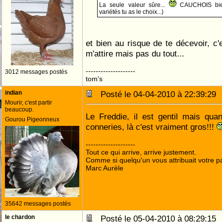
La seule valeur sûre...
CAUCHOIS bie
variétés tu as le choix...)
et bien au risque de te décevoir, c'
m'attire mais pas du tout...
--------------------
3012 messages postés
tom's
indian
Posté le 04-04-2010 à 22:39:2
Mourir, c'est partir
beaucoup.
Le Freddie, il est gentil mais qua
Gourou Pigeonneux
conneries, là c'est vraiment gros!!!
--------------------
Tout ce qui arrive, arrive justement.
Comme si quelqu'un vous attribuait votre pa
Marc Aurèle
35642 messages postés
le chardon
Posté le 05-04-2010 à 08:29:1