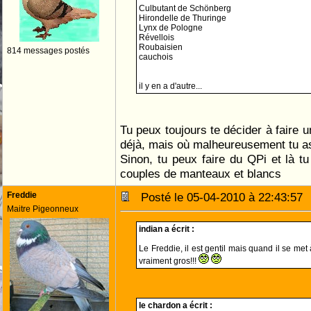
Culbutant de Schönberg
Hirondelle de Thuringe
Lynx de Pologne
Révellois
Roubaisien
814 messages postés
cauchois
il y en a d'autre...
Tu peux toujours te décider à faire 
déjà, mais où malheureusement tu a
Sinon, tu peux faire du QPi et là t
couples de manteaux et blancs
Freddie
Posté le 05-04-2010 à 22:43:5
Maitre Pigeonneux
indian a écrit :
Le Freddie, il est gentil mais quand il se met 
vraiment gros!!!
le chardon a écrit :