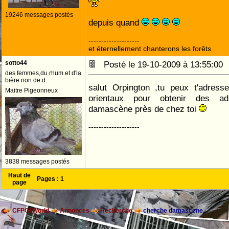
19246 messages postés
depuis quand
--------------------
et éternellement chanterons les forêts
sotto44
Posté le 19-10-2009 à 13:55:0
des femmes,du rhum et d'la
bière non de d..
salut Orpington ,tu peux t'adress
Maitre Pigeonneux
orientaux pour obtenir des ad
damascène près de chez toi
--------------------
3838 messages postés
Haut de
Pages :
1
page
CFPOI World
Annonces
Recherche
cherche damascene.