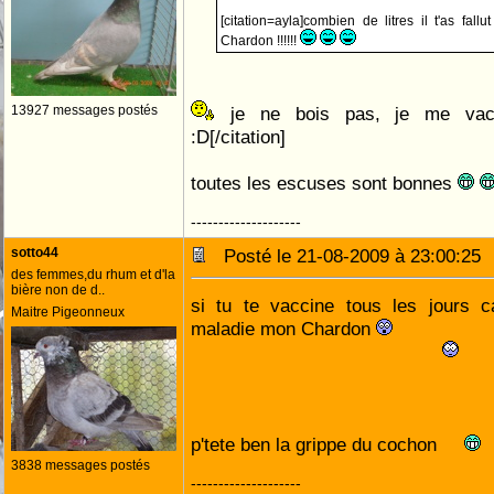
[citation=ayla]combien de litres il t'as fall
Chardon !!!!!!
13927 messages postés
je ne bois pas, je me vacci
:D[/citation]
toutes les escuses sont bonnes
--------------------
sotto44
Posté le 21-08-2009 à 23:00:2
des femmes,du rhum et d'la
bière non de d..
si tu te vaccine tous les jours c
Maitre Pigeonneux
maladie mon Chardon
p'tete ben la grippe du cochon
3838 messages postés
--------------------