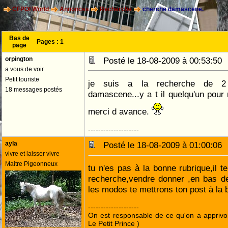
CFPOI World
Annonces
Recherche
cherche damascene.
Bas de
Pages :
1
page
orpington
Posté le 18-08-2009 à 00:53:5
a vous de voir
Petit touriste
je suis a la recherche de 2
18 messages postés
damascene...y a t il quelqu'un pour
merci d avance.
--------------------
ayla
Posté le 18-08-2009 à 01:00:0
vivre et laisser vivre
Maitre Pigeonneux
tu n'es pas à la bonne rubrique,il te
recherche,vendre donner ,en bas de 
les modos te mettrons ton post à la b
--------------------
On est responsable de ce qu'on a apprivo
Le Petit Prince )