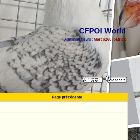
CFPOI World
Administrateurs :
Marco260
,
patrick
Page précédente