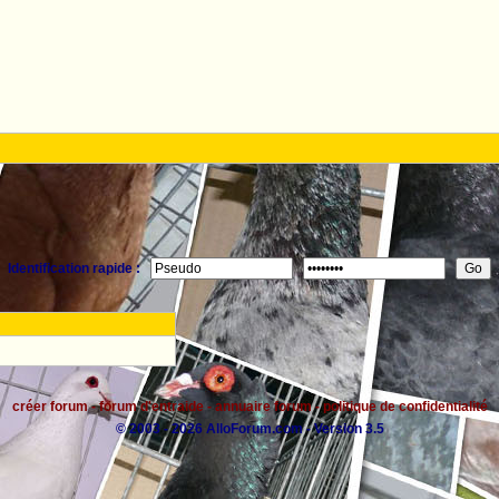
Identification rapide :
créer forum
-
forum d'entraide
-
annuaire forum
-
politique de confidentialité
© 2003 - 2026 AlloForum.com - Version 3.5