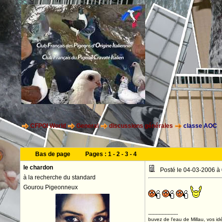
CFPOI World
General
discussions générales
classe AOC
Bas de page
Pages :
1
-
2
-
3
-
4
le chardon
Posté le 04-03-2006 à
à la recherche du standard
Gourou Pigeonneux
--------------------
buvez de l'eau de Millau, vos idé