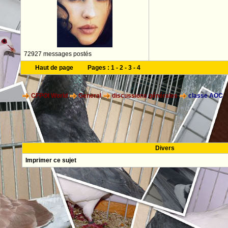
72927 messages postés
Haut de page
Pages :
1
-
2
-
3
-
4
CFPOI World
General
discussions générales
classe AOC
Divers
Imprimer ce sujet