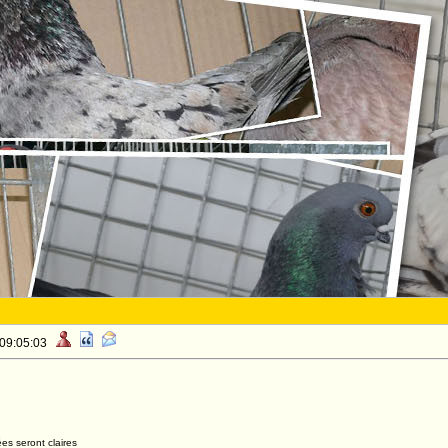
 09:05:03
es seront claires