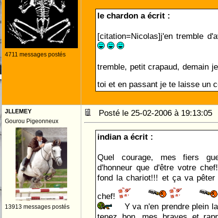
le chardon a écrit :
[citation=Nicolas]j'en tremble d
4711 messages postés
tremble, petit crapaud, demain j
toi et en passant je te laisse un 
JLLEMEY
Posté le 25-02-2006 à 19:13:0
Gourou Pigeonneux
indian a écrit :
Quel courage, mes fiers guer
d'honneur que d'être votre chef!
fond la chariot!!! et ça va pête
chef!
Y va n'en prendre plein la
13913 messages postés
tenez bon, mes braves et rapp