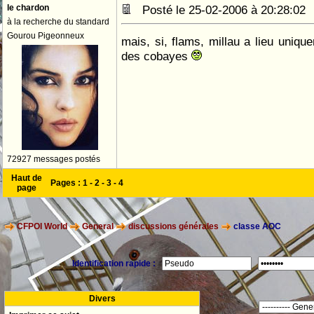
le chardon
Posté le 25-02-2006 à 20:28:0
à la recherche du standard
Gourou Pigeonneux
mais, si, flams, millau a lieu uniqu
des cobayes
72927 messages postés
Haut de
Pages :
1
-
2
-
3
-
4
page
CFPOI World
General
discussions générales
classe AOC
Identification rapide :
Divers