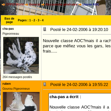
CFPOI World
General
discussions générales
classe AOC
Bas de
Pages :
1
-
2
-
3
-
4
page
cha-pas
Posté le 24-02-2006 à 19:20:1
Pigeonneau
Nouvelle classe AOC?mais il a rach
parce que méfiez vous les gars, les
frais.....
264 messages postés
ruben
Posté le 24-02-2006 à 19:55:2
Gourou Pigeonneux
cha-pas a écrit :
Nouvelle classe AOC?mais il a 