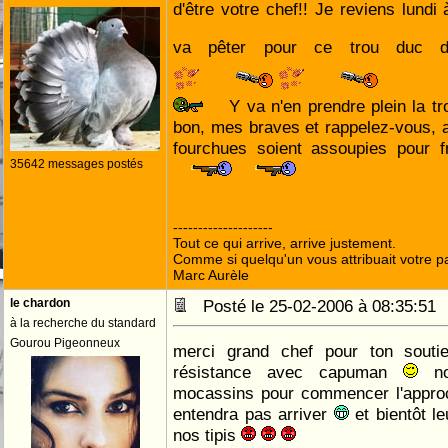
d'être votre chef!! Je reviens lundi 
va pêter pour ce trou duc 
Y va n'en prendre plein la tr
bon, mes braves et rappelez-vous, 
fourchues soient assoupies pour f
35642 messages postés
--------------------
Tout ce qui arrive, arrive justement.
Comme si quelqu'un vous attribuait votre pa
Marc Aurèle
le chardon
Posté le 25-02-2006 à 08:35:5
à la recherche du standard
Gourou Pigeonneux
merci grand chef pour ton souti
résistance avec capuman
no
mocassins pour commencer l'appr
entendra pas arriver
et bientôt l
nos tipis