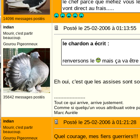
le chef parce que méfiez vous le
vont direct au frais.....
14096 messages postés
indian
Posté le 25-02-2006 à 01:13:5
Mourir, c'est partir
beaucoup.
le chardon a écrit :
Gourou Pigeonneux
renversons le
mais ça va être
Eh oui, c'est que les assises sont so
35642 messages postés
--------------------
Tout ce qui arrive, arrive justement.
Comme si quelqu'un vous attribuait votre pa
Marc Aurèle
indian
Posté le 25-02-2006 à 01:21:2
Mourir, c'est partir
beaucoup.
Quel courage, mes fiers guerriers!!!
Gourou Pigeonneux