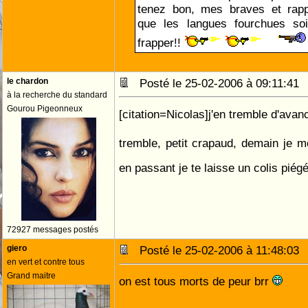
tenez bon, mes braves et rapp
que les langues fourchues so
frapper!!
le chardon
Posté le 25-02-2006 à 09:11:4
à la recherche du standard
Gourou Pigeonneux
[citation=Nicolas]j'en tremble d'ava
tremble, petit crapaud, demain je m
en passant je te laisse un colis piég
72927 messages postés
giero
Posté le 25-02-2006 à 11:48:0
en vert et contre tous
Grand maitre
on est tous morts de peur brr